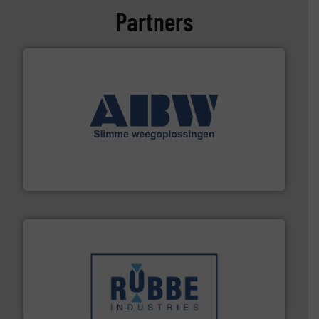
Partners
geautomatiseerde weegoplossingen.
Meer info ➜
aan weegapparatuur en -componenten diverse
AB Weegtechniek (ABW) biedt naast een breed scala
AB Weegtechniek
➜
in verschillende sectoren hebben geholpen.
Meer info