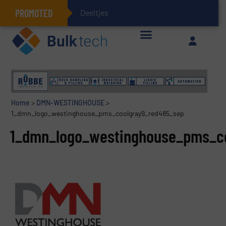
PROMOTED
Deeltjesmechanica
Geïntegreerde doserings- en weegsystemen: Efficiëntie, kwaliteit en duurzaamheid in één oogopslag
Home
>
DMN-WESTINGHOUSE
>
1_dmn_logo_westinghouse_pms_coolgray9_red485_sep
1_dmn_logo_westinghouse_pms_c