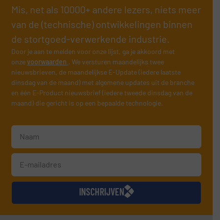
Mis, net als 10000+ andere lezers, niets meer
van de (technische) ontwikkelingen binnen
de stortgoed-verwerkende industrie.
Door je aan te melden voor onze lijst, ga je akkoord met
onze
voorwaarden
. We versturen maandelijks twee
nieuwsbrieven, de maandelijkse E-Update (iedere laatste
dinsdag van de maand) met algemene updates uit de branche
en één E-Product nieuwsbrief (iedere tweede dinsdag van de
maand) die gericht is op een bepaalde technologie.
INSCHRIJVEN