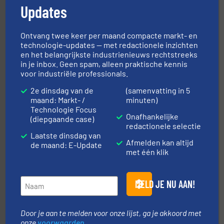
info ➜
Updates
mineralen-, energie en biomassa industrieën.
Meer
plastic-, (petro) chemische, farmaceutische,
Maatwerk in componenten voor de voedings-, dairy,
DMN-WESTINGHOUSE
Ontvang twee keer per maand compacte markt- en
technologie-updates — met redactionele inzichten
en het belangrijkste industrienieuws rechtstreeks
in je inbox. Geen spam, alleen praktische kennis
voor industriële professionals.
2e dinsdag van de
(samenvatting in 5
maand: Markt- /
minuten)
Technologie Focus
Onafhankelijke
(diepgaande case)
redactionele selectie
verbindingen en luchttechniek.
Meer info ➜
Laatste dinsdag van
dertig jaar actief op het gebied van flexibele
Afmelden kan altijd
Euro Manchetten & Compensatoren is al meer dan
de maand: E-Update
met één klik
Euro-Manchetten & Compensatoren BV
MELD JE NU AAN!
Door je aan te melden voor onze lijst, ga je akkoord met
onze
voorwaarden
.