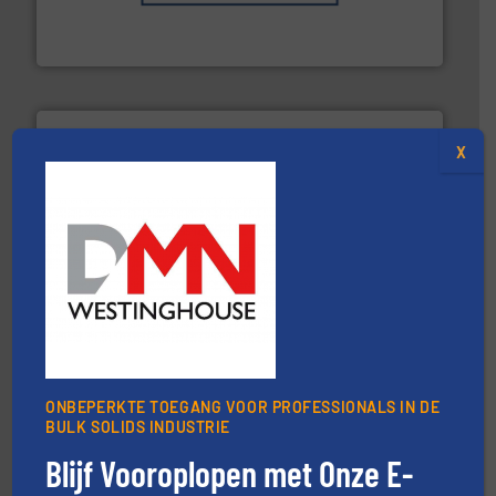
weeg-, verpakking- en transportprocessen die klanten
Sinds 1845 is Robbe Industries nv gespecialiseerd in
Robbe Industries nv
X
by the best”.
Meer info ➜
procestechnologie en stortgoedtechnologie. “
Trusted
Wereldwijd opererend specialist in innovatieve
Dinnissen BV
ONBEPERKTE TOEGANG VOOR PROFESSIONALS IN DE
BULK SOLIDS INDUSTRIE
Blijf Vooroplopen met Onze E-