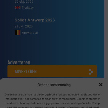
20 okt, 2026
Medway
Solids Antwerp 2026
21 okt, 2026
Antwerpen
Adverteren
ADVERTEREN
Beheer toestemming
Connect met ons
LINKEDIN
Om de beste ervaringen te bieden, gebruiken wij technologieën zoals cookies om
informatie over je apparaat op te slaan en/of te raadplegen. Door in te stemmen
met deze technologieën kunnen wij gegevens zoals surfgedrag of unieke ID's op
SCHRIJF JE NU IN
deze site verwerken. Als je geen toestemming geeft of uw toestemming intrekt,