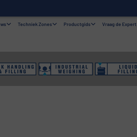
twe
gsystemen: Efficiëntie, kwaliteit en duurzaamheid in één oogops
uws
Techniek Zones
Productgids
Vraag de Expert