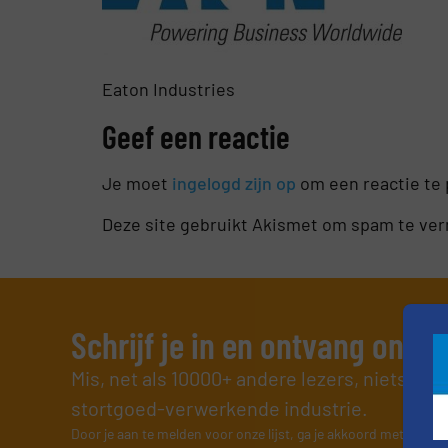
Eaton Industries
Geef een reactie
Je moet
ingelogd zijn op
om een reactie te 
Deze site gebruikt Akismet om spam te ve
Schrijf je in en ontvang ons 
Mis, net als 10000+ andere lezers, niets me
stortgoed-verwerkende industrie.
Door je aan te melden voor onze lijst, ga je akkoord met onze
v