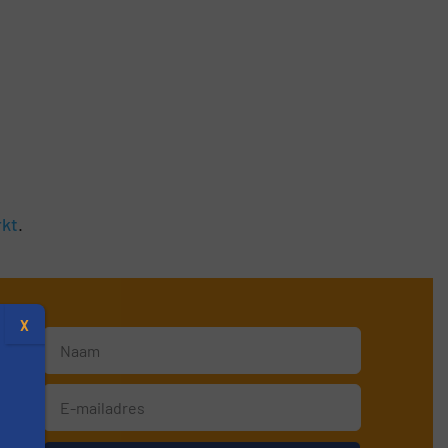
rkt
.
X
jkse