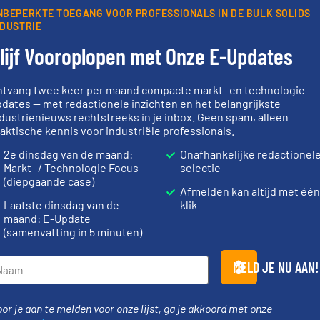
 updates uit de branche en één E-Product nieuwsbrief (iedere tweede
NBEPERKTE TOEGANG VOOR PROFESSIONALS IN DE BULK SOLIDS
ogie.
NDUSTRIE
lijf Vooroplopen met Onze E-Updates
ntvang twee keer per maand compacte markt- en technologie-
dates — met redactionele inzichten en het belangrijkste
Partners
dustrienieuws rechtstreeks in je inbox. Geen spam, alleen
aktische kennis voor industriële professionals.
2e dinsdag van de maand:
Onafhankelijke redactionel
Markt- / Technologie Focus
selectie
(diepgaande case)
Afmelden kan altijd met één
luchttechni
Laatste dinsdag van de
klik
verbindinge
ieën.
gebied van f
maand: E-Update
ie en
materialen.
Meer info ➜
dan dertig ja
name bij lastig te verwerken
(samenvatting in 5 minuten)
Compensator
chemische,
vloeistofdosering, met
Euro Manche
 dairy,
specialist in poeder- en
ponenten
HETHON is wereldwijd
Compensatoren
MELD JE NU AAN!
Hethon Nederland BV
Euro-Manchett
or je aan te melden voor onze lijst, ga je akkoord met onze