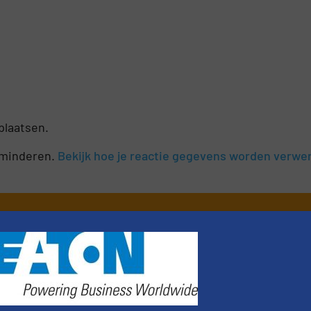
plaatsen.
rminderen.
Bekijk hoe je reactie gegevens worden verwe
nieuws
er van de (technische) ontwikkelingen binnen de
oorwaarden
. We versturen maandelijks twee nieuwsbrieven, de maandeli