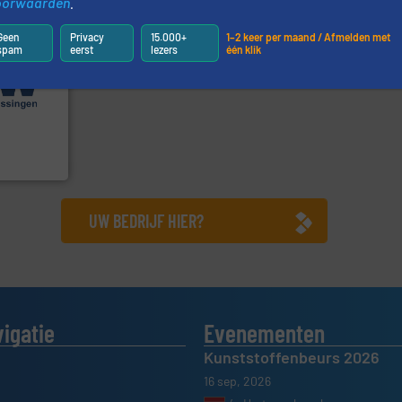
oorwaarden
.
Geen
Privacy
15.000+
1–2 keer per maand / Afmelden met
spam
eerst
lezers
één klik
.
Meer info
e
erse
ur en -
reed scala
 (ABW)
UW BEDRIJF HIER?
vigatie
Evenementen
Kunststoffenbeurs 2026
16 sep, 2026