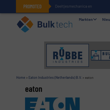
PROMOTED
Deeltjesmechanica en krachtne
Geïntegreerde doserings- en wee
Markten
Nie
Home
>
Eaton Industries (Netherlands) B.V.
>
eaton
eaton