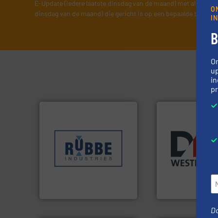
E-Update (iedere laatste dinsdag van de maand) met algemene
O
dinsdag van de maand) die gericht is op een bepaalde technol
I
B
O
up
in
pr
Meer info ➜
sectoren hebben geholpen.
Meer info ➜
klanten in verschillende
biomassa industr
transportprocessen die
mineralen-, energ
verpakking- en
farmaceutische,
gespecialiseerd in weeg-,
plastic-, (petro) 
Industries nv
voor de voedings-,
Sinds 1845 is Robbe
Maatwerk in com
Robbe Industries nv
DMN-WESTINGHOUSE
Do