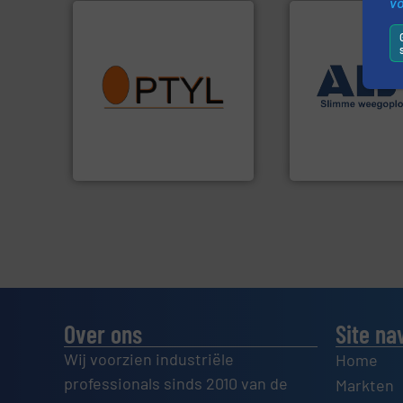
v
info ➜
➜
vragen omtrent stof.
Meer
weegoplossingen
aanspreekpunt voor uw
geautomatiseerd
QAL1 metingen: Optyl is het
componenten div
van officiële mg/Nm³ tot
aan weegapparatu
tot Broken Bag Detection,
biedt naast een b
Van Low Budget Stofmeting
AB Weegtechniek
Optyl BVBA
AB Weegtechniek
Over ons
Site na
Wij voorzien industriële
Home
professionals sinds 2010 van de
Markten