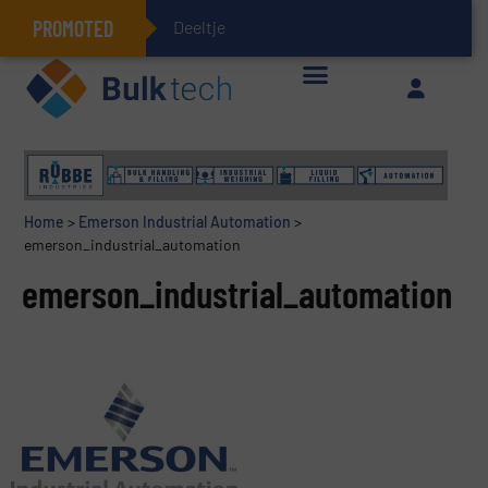
PROMOTED
Deeltjesmechanic
Geïntegreerde doserings- en weegsystemen: Efficiëntie, kwaliteit en duurzaamheid in één oogopslag
Home
>
Emerson Industrial Automation
>
emerson_industrial_automation
emerson_industrial_automation