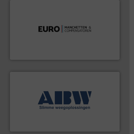
verbindingen en luchttechniek.
Meer info ➜
dertig jaar actief op het gebied van flexibele
Euro Manchetten & Compensatoren is al meer dan
Euro-Manchetten & Compensatoren BV
geautomatiseerde weegoplossingen.
Meer info ➜
aan weegapparatuur en -componenten diverse
AB Weegtechniek (ABW) biedt naast een breed scala
AB Weegtechniek