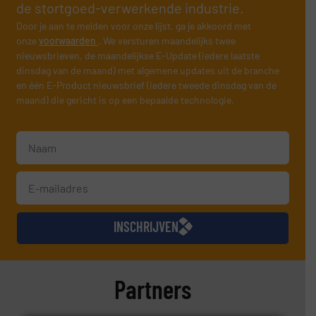
de stortgoed-verwerkende industrie.
Door je aan te melden voor onze lijst, ga je akkoord met
onze
voorwaarden
. We versturen maandelijks twee
nieuwsbrieven, de maandelijkse E-Update (iedere laatste
dinsdag van de maand) met algemene updates uit de branche
en één E-Product nieuwsbrief (iedere tweede dinsdag van de
maand) die gericht is op een bepaalde technologie.
INSCHRIJVEN
Partners