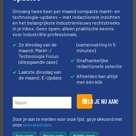
DMN-WESTINGHOUSE
Ontvang twee keer per maand compacte markt- en
technologie-updates — met redactionele inzichten
en het belangrijkste industrienieuws rechtstreeks
in je inbox. Geen spam, alleen praktische kennis
voor industriële professionals.
2e dinsdag van de
(samenvatting in 5
maand: Markt- /
minuten)
Technologie Focus
by the best”.
Meer info ➜
Onafhankelijke
(diepgaande case)
procestechnologie en stortgoedtechnologie. “
Trusted
redactionele selectie
Wereldwijd opererend specialist in innovatieve
Laatste dinsdag van
Dinnissen BV
Afmelden kan altijd
de maand: E-Update
met één klik
MELD JE NU AAN!
Door je aan te melden voor onze lijst, ga je akkoord met
onze
voorwaarden
.
materialen.
Meer info ➜
vloeistofdosering, met name bij lastig te verwerken