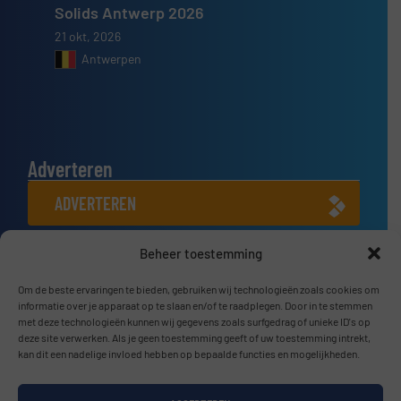
Solids Antwerp 2026
21 okt, 2026
Antwerpen
Adverteren
ADVERTEREN
Beheer toestemming
Connect met ons
LINKEDIN
Om de beste ervaringen te bieden, gebruiken wij technologieën zoals cookies om
informatie over je apparaat op te slaan en/of te raadplegen. Door in te stemmen
met deze technologieën kunnen wij gegevens zoals surfgedrag of unieke ID's op
SCHRIJF JE NU IN
deze site verwerken. Als je geen toestemming geeft of uw toestemming intrekt,
kan dit een nadelige invloed hebben op bepaalde functies en mogelijkheden.