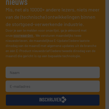
nieuws
Mis, net als 10000+ andere lezers, niets meer
van de (technische) ontwikkelingen binnen
de stortgoed-verwerkende industrie.
Door je aan te melden voor onze lijst, ga je akkoord met
onze
voorwaarden
. We versturen maandelijks twee
nieuwsbrieven, de maandelijkse E-Update (iedere laatste
dinsdag van de maand) met algemene updates uit de branche
en één E-Product nieuwsbrief (iedere tweede dinsdag van de
maand) die gericht is op een bepaalde technologie.
INSCHRIJVEN