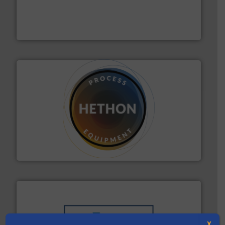
verbindingen en luchttechniek.
Meer info ➜
dertig jaar actief op het gebied van flexibele
Euro Manchetten & Compensatoren is al meer dan
Euro-Manchetten & Compensatoren BV
materialen.
Meer info ➜
vloeistofdosering, met name bij lastig te verwerken
HETHON is wereldwijd specialist in poeder- en
Hethon Nederland BV
X