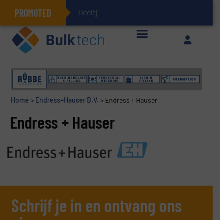
PROMOTED
Deeltjesmechan
Geïntegreerde doserings- en weegsystemen: Efficiëntie, kwaliteit en duurzaamheid in één oogopslag
Home
>
Endress+Hauser B.V.
>
Endress + Hauser
Endress + Hauser
Schrijf je in en ontvang ons