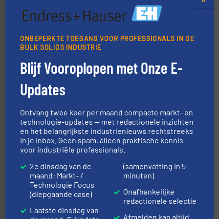
➜
in verschillende sectoren hebben geholpen.
Meer info
weeg-, verpakking- en transportprocessen die klanten
Sinds 1845 is Robbe Industries nv gespecialiseerd in
ONBEPERKTE TOEGANG VOOR PROFESSIONALS IN DE
Robbe Industries nv
BULK SOLIDS INDUSTRIE
Blijf Vooroplopen met Onze E-
Updates
Ontvang twee keer per maand compacte markt- en
technologie-updates — met redactionele inzichten
➜
en het belangrijkste industrienieuws rechtstreeks
aanspreekpunt voor uw vragen omtrent stof.
Meer info
in je inbox. Geen spam, alleen praktische kennis
van officiële mg/Nm³ tot QAL1 metingen: Optyl is het
voor industriële professionals.
Van Low Budget Stofmeting tot Broken Bag Detection,
Optyl BVBA
2e dinsdag van de
(samenvatting in 5
maand: Markt- /
minuten)
Technologie Focus
Onafhankelijke
(diepgaande case)
redactionele selectie
Laatste dinsdag van
Afmelden kan altijd