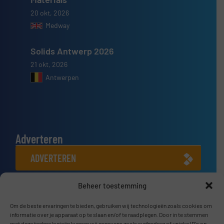
20 okt, 2026
Medway
Solids Antwerp 2026
21 okt, 2026
Antwerpen
Adverteren
ADVERTEREN
Beheer toestemming
Connect met ons
LINKEDIN
Om de beste ervaringen te bieden, gebruiken wij technologieën zoals cookies om
informatie over je apparaat op te slaan en/of te raadplegen. Door in te stemmen
met deze technologieën kunnen wij gegevens zoals surfgedrag of unieke ID's op