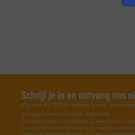
Schrijf je in en ontvang ons 
Mis, net als 10000+ andere lezers, niets me
stortgoed-verwerkende industrie.
Door je aan te melden voor onze lijst, ga je akkoord met onze
v
E-Update (iedere laatste dinsdag van de maand) met algemene
dinsdag van de maand) die gericht is op een bepaalde technol