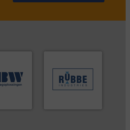
Meer info ➜
sectoren hebben geholpen.
ingen.
Meer info
klanten in verschillende
seerde
transportprocessen die
n diverse
verpakking- en
aratuur en -
gespecialiseerd in weeg-,
een breed scala
Industries nv
hniek (ABW)
Sinds 1845 is Robbe
ek
Robbe Industries nv