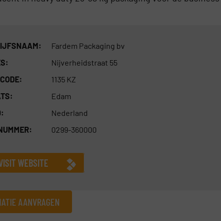
IJFSNAAM:
Fardem Packaging bv
S:
Nijverheidstraat 55
CODE:
1135 KZ
TS:
Edam
:
Nederland
 NUMMER:
0299-360000
VISIT WEBSITE
MATIE AANVRAGEN