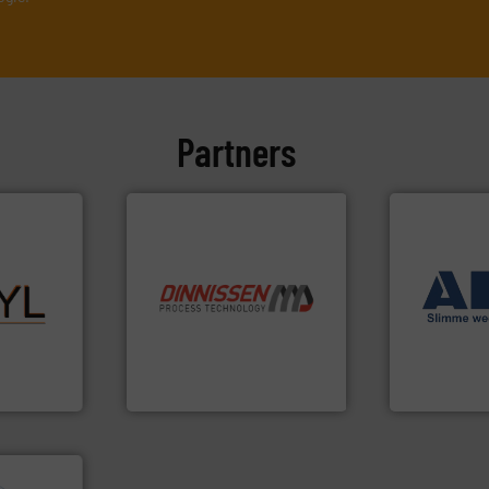
Partners
➜
of.
Meer
info ➜
weegoploss
or uw
“
Trusted by the best”.
Meer
geautomati
tyl is het
stortgoedtechnologie.
componente
Nm³ tot
procestechnologie en
aan weegapp
tection,
specialist in innovatieve
biedt naast 
tofmeting
Wereldwijd opererend
AB Weegtec
Dinnissen BV
AB Weegtechni