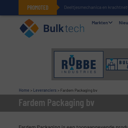
PROMOTED
Deeltjesmechanica en krachtnet
Geïntegreerde doserings- en wee
Markten
Nie
Home
>
Leveranciers
>
Fardem Packaging bv
Fardem Packaging bv
Fardem Packaging is een toonaangevende produc