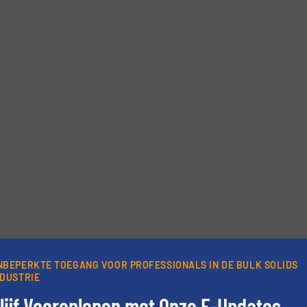
rieven.
NBEPERKTE TOEGANG VOOR PROFESSIONALS IN DE BULK SOLIDS
NDUSTRIE
lijf Vooroplopen met Onze E-Updates