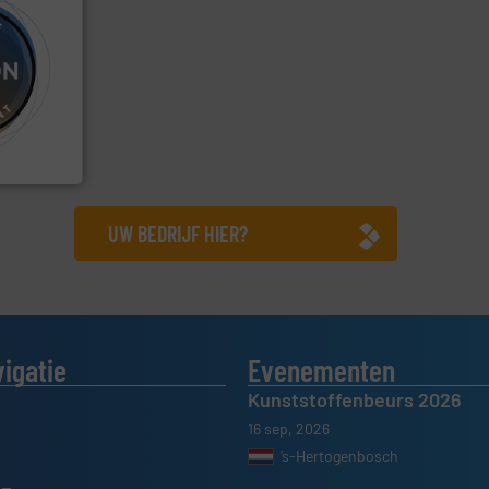
info ➜
 verwerken
, met
er- en
wijd
UW BEDRIJF HIER?
vigatie
Evenementen
Kunststoffenbeurs 2026
16 sep, 2026
’s-Hertogenbosch