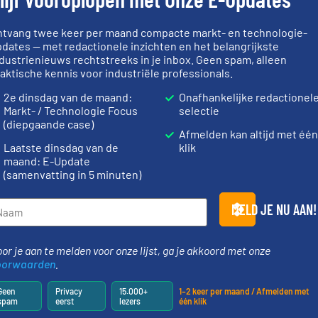
ntvang twee keer per maand compacte markt- en technologie-
dates — met redactionele inzichten en het belangrijkste
dustrienieuws rechtstreeks in je inbox. Geen spam, alleen
aktische kennis voor industriële professionals.
2e dinsdag van de maand:
Onafhankelijke redactionel
Markt- / Technologie Focus
selectie
(diepgaande case)
Afmelden kan altijd met éé
Laatste dinsdag van de
klik
maand: E-Update
(samenvatting in 5 minuten)
MELD JE NU AAN!
or je aan te melden voor onze lijst, ga je akkoord met onze
oorwaarden
.
Geen
Privacy
15.000+
1–2 keer per maand / Afmelden met
spam
eerst
lezers
één klik