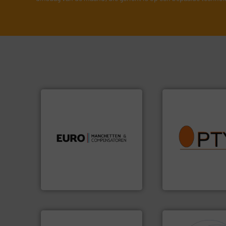
luchttechniek.
Meer info ➜
info ➜
verbindingen en
vragen omtrent st
gebied van flexibele
aanspreekpunt vo
dan dertig jaar actief op het
QAL1 metingen: Op
Compensatoren is al meer
van officiële mg/
Euro Manchetten &
tot Broken Bag De
Van Low Budget S
Compensatoren BV
Euro-Manchetten &
Optyl BVBA