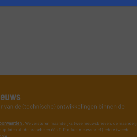
nieuws
er van de (technische) ontwikkelingen binnen de
oorwaarden
. We versturen maandelijks twee nieuwsbrieven, de maandeli
 updates uit de branche en één E-Product nieuwsbrief (iedere tweede
ogie.