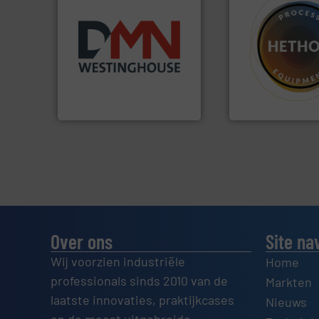
Meer info ➜
biomassa industrieën.
mineralen-, energie en
materialen.
Meer 
farmaceutische,
name bij lastig te
plastic-, (petro) chemische,
vloeistofdosering
voor de voedings-, dairy,
specialist in poed
Maatwerk in componenten
HETHON is wereld
DMN-WESTINGHOUSE
Hethon Nederland BV
Over ons
Site na
Wij voorzien industriële
Home
professionals sinds 2010 van de
Markten
laatste innovaties, praktijkcases
Nieuws