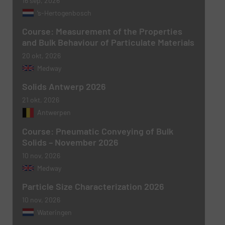
16 sep, 2026
’s-Hertogenbosch
Course: Measurement of the Properties
and Bulk Behaviour of Particulate Materials
20 okt, 2026
Medway
Nieuwsbrief
Ja, schrijf mij in voor de BulkTech
Solids Antwerp 2026
nieuwsbrieven.
21 okt, 2026
CAPTCHA
Antwerpen
Course: Pneumatic Conveying of Bulk
Solids – November 2026
10 nov, 2026
VERSTUREN
Medway
Particle Size Characterization 2026
10 nov, 2026
Wateringen