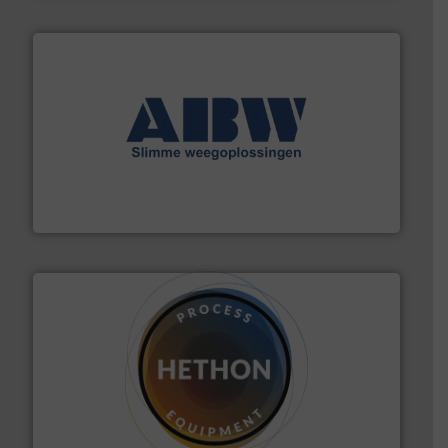
geautomatiseerde weegoplossingen.
Meer info ➜
aan weegapparatuur en -componenten diverse
AB Weegtechniek (ABW) biedt naast een breed scala
AB Weegtechniek
materialen.
Meer info ➜
vloeistofdosering, met name bij lastig te verwerken
HETHON is wereldwijd specialist in poeder- en