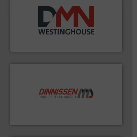
info ➜
mineralen-, energie en biomassa industrieën.
Meer
plastic-, (petro) chemische, farmaceutische,
Maatwerk in componenten voor de voedings-, dairy,
DMN-WESTINGHOUSE
by the best”.
Meer info ➜
procestechnologie en stortgoedtechnologie. “
Trusted
Wereldwijd opererend specialist in innovatieve
Dinnissen BV