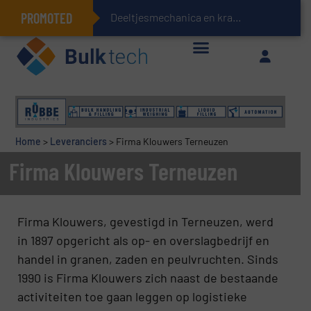
PROMOTED
Deeltjesmechanica en krachtnetwerken in stort
Geïntegreerde doserings- en weegsystemen: Efficiëntie, kwaliteit en duurzaamheid in één oogopslag
Home
>
Leveranciers
>
Firma Klouwers Terneuzen
Firma Klouwers Terneuzen
Firma Klouwers, gevestigd in Terneuzen, werd
in 1897 opgericht als op- en overslagbedrijf en
handel in granen, zaden en peulvruchten. Sinds
1990 is Firma Klouwers zich naast de bestaande
activiteiten toe gaan leggen op logistieke