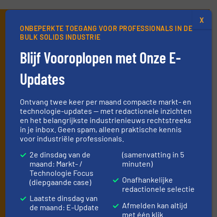
X
Schrijf je in en ontvang ons
ONBEPERKTE TOEGANG VOOR PROFESSIONALS IN DE
BULK SOLIDS INDUSTRIE
nieuws
Blijf Vooroplopen met Onze E-
Mis, net als 10000+ andere lezers, niets meer
Updates
van de (technische) ontwikkelingen binnen
de stortgoed-verwerkende industrie.
Ontvang twee keer per maand compacte markt- en
Door je aan te melden voor onze lijst, ga je akkoord met
technologie-updates — met redactionele inzichten
onze
voorwaarden
. We versturen maandelijks twee
en het belangrijkste industrienieuws rechtstreeks
nieuwsbrieven, de maandelijkse E-Update (iedere laatste
in je inbox. Geen spam, alleen praktische kennis
dinsdag van de maand) met algemene updates uit de branche
voor industriële professionals.
en één E-Product nieuwsbrief (iedere tweede dinsdag van de
2e dinsdag van de
(samenvatting in 5
maand) die gericht is op een bepaalde technologie.
maand: Markt- /
minuten)
Technologie Focus
Onafhankelijke
(diepgaande case)
redactionele selectie
Laatste dinsdag van
Afmelden kan altijd
de maand: E-Update
met één klik