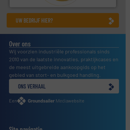
Hethon Nederland BV
UW BEDRIJF HIER?
Over ons
Wij voorzien industriële professionals sinds
2010 van de laatste innovaties, praktijkcases en
de meest uitgebreide aankoopgids op het
gebied van stort- en bulkgoed handling.
ONS VERHAAL
Een
website
Site navigatie