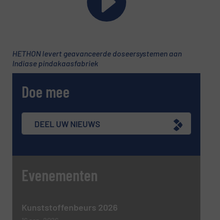
E-mail
(Vereist)
HETHON levert geavanceerde doseersystemen aan
Indiase pindakaasfabriek
Telefoonnummer
Doe mee
Onderwerp
(Vereist)
DEEL UW NIEUWS
Evenementen
Bericht
(Vereist)
Kunststoffenbeurs 2026