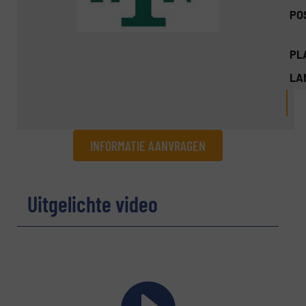
PO
PL
LA
INFORMATIE AANVRAGEN
Informatie aanvragen
Uitgelichte video
Naam
(Vereist)
Bedrijf