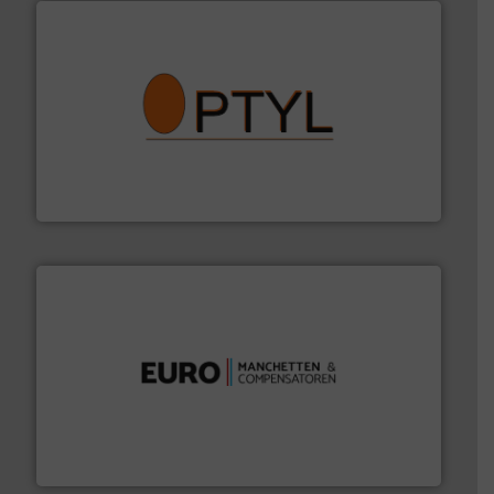
➜
aanspreekpunt voor uw vragen omtrent stof.
Meer info
van officiële mg/Nm³ tot QAL1 metingen: Optyl is het
Van Low Budget Stofmeting tot Broken Bag Detection,
Optyl BVBA
verbindingen en luchttechniek.
Meer info ➜
dertig jaar actief op het gebied van flexibele
Euro Manchetten & Compensatoren is al meer dan
Euro-Manchetten & Compensatoren BV