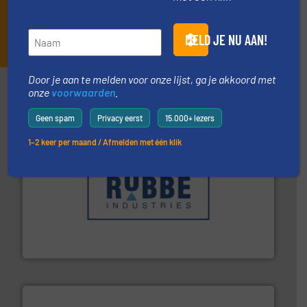
INSCHRIJVEN
MELD JE NU AAN!
Door je aan te melden voor onze lijst, ga je akkoord met
Partners
onze
voorwaarden
.
Geen spam
Privacy eerst
15.000+ lezers
1–2 keer per maand / Afmelden met één klik
➜
in verschillende sectoren hebben geholpen.
Meer info
weeg-, verpakking- en transportprocessen die klanten
Sinds 1845 is Robbe Industries nv gespecialiseerd in
Robbe Industries nv