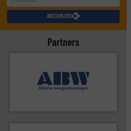
INSCHRIJVEN
Partners
geautomatiseerde weegoplossingen.
Meer info ➜
aan weegapparatuur en -componenten diverse
AB Weegtechniek (ABW) biedt naast een breed scala
AB Weegtechniek