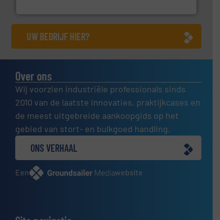
Dinnissen BV
UW BEDRIJF HIER?
Over ons
Wij voorzien industriële professionals sinds
2010 van de laatste innovaties, praktijkcases en
de meest uitgebreide aankoopgids op het
gebied van stort- en bulkgoed handling.
ONS VERHAAL
Een
website