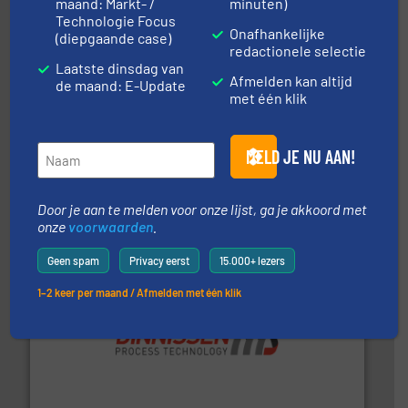
maand: Markt- /
minuten)
Technologie Focus
Onafhankelijke
(diepgaande case)
redactionele selectie
Laatste dinsdag van
Afmelden kan altijd
de maand: E-Update
met één klik
➜
in verschillende sectoren hebben geholpen.
Meer info
MELD JE NU AAN!
weeg-, verpakking- en transportprocessen die klanten
Sinds 1845 is Robbe Industries nv gespecialiseerd in
Robbe Industries nv
Door je aan te melden voor onze lijst, ga je akkoord met
onze
voorwaarden
.
Geen spam
Privacy eerst
15.000+ lezers
1–2 keer per maand / Afmelden met één klik
by the best”.
Meer info ➜
procestechnologie en stortgoedtechnologie. “
Trusted
Wereldwijd opererend specialist in innovatieve