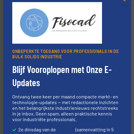
verbindingen en luchttechniek.
Meer info ➜
dertig jaar actief op het gebied van flexibele
Euro Manchetten & Compensatoren is al meer dan
ONBEPERKTE TOEGANG VOOR PROFESSIONALS IN DE
Euro-Manchetten & Compensatoren BV
BULK SOLIDS INDUSTRIE
Blijf Vooroplopen met Onze E-
Updates
Ontvang twee keer per maand compacte markt- en
technologie-updates — met redactionele inzichten
en het belangrijkste industrienieuws rechtstreeks
materialen.
Meer info ➜
in je inbox. Geen spam, alleen praktische kennis
vloeistofdosering, met name bij lastig te verwerken
voor industriële professionals.
HETHON is wereldwijd specialist in poeder- en
Hethon Nederland BV
2e dinsdag van de
(samenvatting in 5