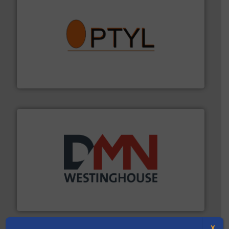
➜
aanspreekpunt voor uw vragen omtrent stof.
Meer info
van officiële mg/Nm³ tot QAL1 metingen: Optyl is het
Van Low Budget Stofmeting tot Broken Bag Detection,
Optyl BVBA
info ➜
mineralen-, energie en biomassa industrieën.
Meer
plastic-, (petro) chemische, farmaceutische,
Maatwerk in componenten voor de voedings-, dairy,
DMN-WESTINGHOUSE
X