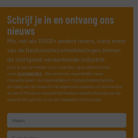
Schrijf je in en ontvang ons
nieuws
Mis, net als 10000+ andere lezers, niets meer
van de (technische) ontwikkelingen binnen
de stortgoed-verwerkende industrie.
Door je aan te melden voor onze lijst, ga je akkoord met
onze
voorwaarden
. We versturen maandelijks twee
nieuwsbrieven, de maandelijkse E-Update (iedere laatste
dinsdag van de maand) met algemene updates uit de branche
en één E-Product nieuwsbrief (iedere tweede dinsdag van de
maand) die gericht is op een bepaalde technologie.