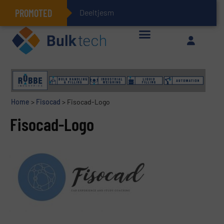
PROMOTED
Deeltjesmechanica
Geïntegreerde doserings- en weegsystemen: Efficiëntie, kwaliteit en duurzaamheid in één oogopslag
Home
>
Fisocad
>
Fisocad-Logo
Fisocad-Logo