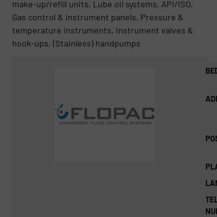
make-up/refill units, Lube oil systems, API/ISO,
Gas control & instrument panels, Pressure &
temperature instruments, Instrument valves &
hook-ups, (Stainless) handpumps
BE
AD
PO
PL
LA
TEL
NU