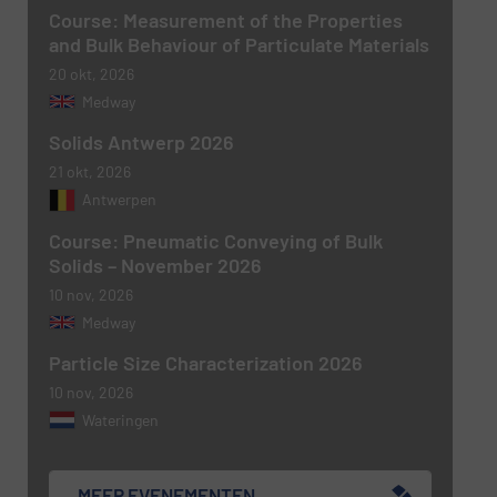
Course: Measurement of the Properties
and Bulk Behaviour of Particulate Materials
20 okt, 2026
Medway
Nieuwsbrief
Ja, schrijf mij in voor de BulkTech
Solids Antwerp 2026
nieuwsbrieven.
21 okt, 2026
CAPTCHA
Antwerpen
Course: Pneumatic Conveying of Bulk
Solids – November 2026
10 nov, 2026
VERSTUREN
Medway
Particle Size Characterization 2026
10 nov, 2026
Wateringen
MEER EVENEMENTEN