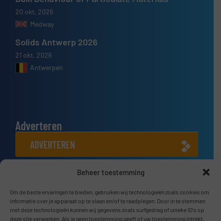
20 okt, 2026
Medway
Solids Antwerp 2026
21 okt, 2026
Antwerpen
Adverteren
ADVERTEREN
Beheer toestemming
Connect met ons
LINKEDIN
Om de beste ervaringen te bieden, gebruiken wij technologieën zoals cookies om
informatie over je apparaat op te slaan en/of te raadplegen. Door in te stemmen
met deze technologieën kunnen wij gegevens zoals surfgedrag of unieke ID's op
SCHRIJF JE NU IN
deze site verwerken. Als je geen toestemming geeft of uw toestemming intrekt,