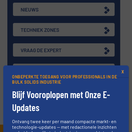
NIEUWS
TECHNIEK ZONES
VRAAG DE EXPERT
EVENEMENTEN
X
ONBEPERKTE TOEGANG VOOR PROFESSIONALS IN DE
BULK SOLIDS INDUSTRIE
VIDEO'S
Blijf Vooroplopen met Onze E-
Updates
Ontvang twee keer per maand compacte markt- en
technologie-updates — met redactionele inzichten