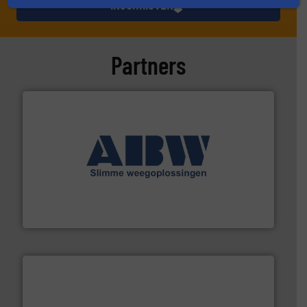
INSCHRIJVEN
Partners
geautomatiseerde weegoplossingen.
Meer info ➜
aan weegapparatuur en -componenten diverse
AB Weegtechniek (ABW) biedt naast een breed scala
AB Weegtechniek