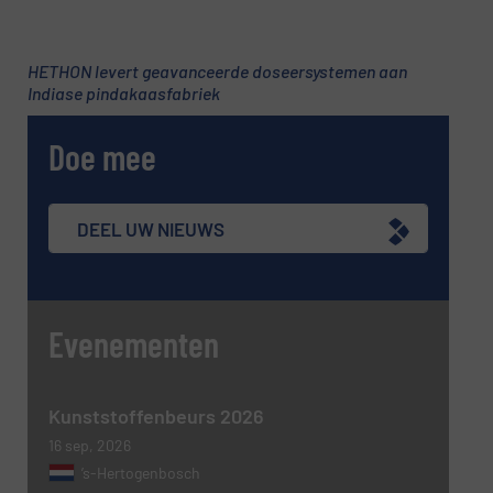
E-mail
(Vereist)
HETHON levert geavanceerde doseersystemen aan
Indiase pindakaasfabriek
Telefoonnummer
Doe mee
Onderwerp
(Vereist)
DEEL UW NIEUWS
Evenementen
Bericht
(Vereist)
Kunststoffenbeurs 2026
16 sep, 2026
’s-Hertogenbosch