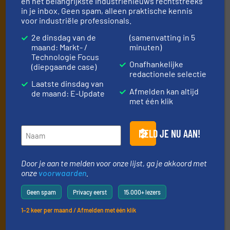
en het belangrijkste industrienieuws rechtstreeks
Schrijf je in en ontvang ons
in je inbox. Geen spam, alleen praktische kennis
nieuws
voor industriële professionals.
2e dinsdag van de
(samenvatting in 5
Mis, net als 10000+ andere lezers, niets meer
maand: Markt- /
minuten)
Technologie Focus
van de (technische) ontwikkelingen binnen
Onafhankelijke
(diepgaande case)
de stortgoed-verwerkende industrie.
redactionele selectie
Laatste dinsdag van
Door je aan te melden voor onze lijst, ga je akkoord met
Afmelden kan altijd
de maand: E-Update
onze
voorwaarden
. We versturen maandelijks twee
met één klik
nieuwsbrieven, de maandelijkse E-Update (iedere laatste
dinsdag van de maand) met algemene updates uit de branche
en één E-Product nieuwsbrief (iedere tweede dinsdag van de
MELD JE NU AAN!
maand) die gericht is op een bepaalde technologie.
Door je aan te melden voor onze lijst, ga je akkoord met
onze
voorwaarden
.
Geen spam
Privacy eerst
15.000+ lezers
1–2 keer per maand / Afmelden met één klik