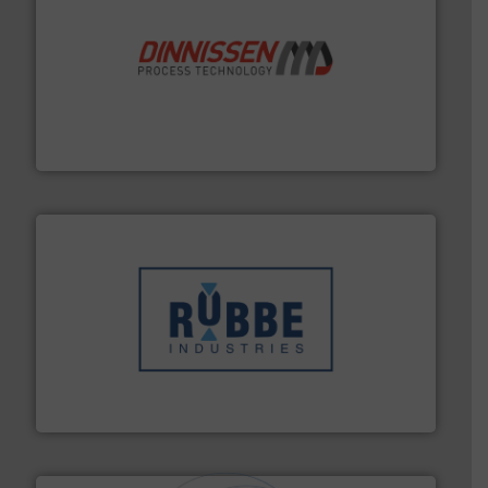
by the best”.
Meer info ➜
procestechnologie en stortgoedtechnologie. “
Trusted
Wereldwijd opererend specialist in innovatieve
Dinnissen BV
➜
in verschillende sectoren hebben geholpen.
Meer info
weeg-, verpakking- en transportprocessen die klanten
Sinds 1845 is Robbe Industries nv gespecialiseerd in
Robbe Industries nv