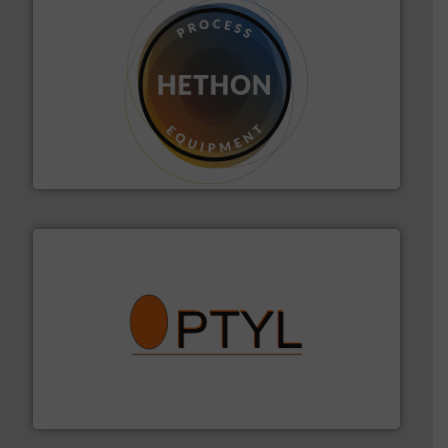
materialen.
Meer info ➜
vloeistofdosering, met name bij lastig te verwerken
HETHON is wereldwijd specialist in poeder- en
Hethon Nederland BV
➜
aanspreekpunt voor uw vragen omtrent stof.
Meer info
van officiële mg/Nm³ tot QAL1 metingen: Optyl is het
Van Low Budget Stofmeting tot Broken Bag Detection,
Optyl BVBA