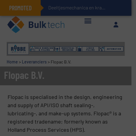
PROMOTED
Deeltjesmechanica en krachtnetwerken in stortgoe
Geïntegreerde doserings- en weegsystemen: Efficiëntie, kwaliteit en duurzaamheid in één oogopslag
Home
>
Leveranciers
>
Flopac B.V.
Flopac B.V.
Flopac is specialised in the design, engineering
and supply of API/ISO shaft sealing-,
lubricating-, and make-up systems. Flopac® is a
registered tradename; formerly known as
Holland Process Services (HPS).