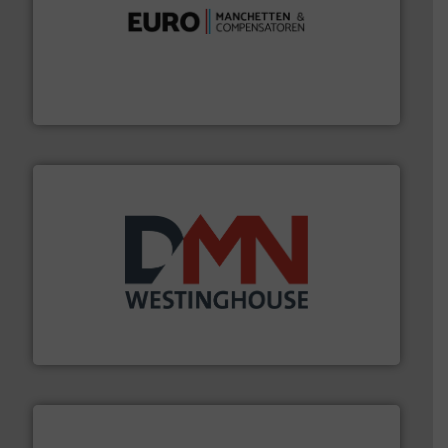
verbindingen en luchttechniek.
Meer info ➜
dertig jaar actief op het gebied van flexibele
Euro Manchetten & Compensatoren is al meer dan
Euro-Manchetten & Compensatoren BV
info ➜
mineralen-, energie en biomassa industrieën.
Meer
plastic-, (petro) chemische, farmaceutische,
Maatwerk in componenten voor de voedings-, dairy,
DMN-WESTINGHOUSE