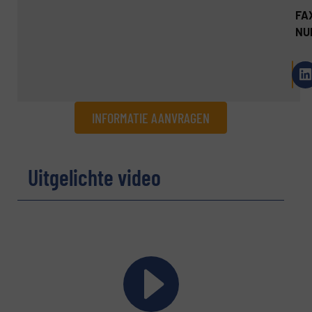
FA
NU
INFORMATIE AANVRAGEN
Informatie aanvragen
Uitgelichte video
Naam
(Vereist)
Bedrijf