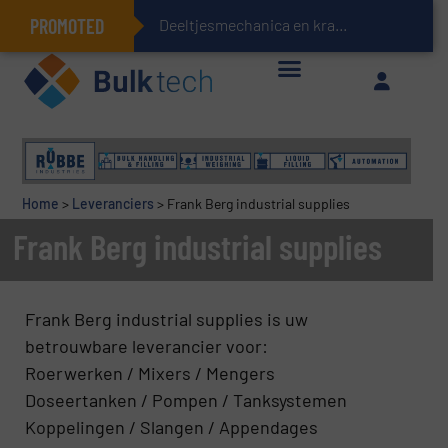
PROMOTED
Deeltjesmechanica en krachtnetwerken in sto
Geïntegreerde doserings- en weegsystemen: Efficiëntie, kwaliteit en duurzaamheid in één oogopslag
Home
>
Leveranciers
>
Frank Berg industrial supplies
Frank Berg industrial supplies
Frank Berg industrial supplies is uw
betrouwbare leverancier voor:
Roerwerken / Mixers / Mengers
Doseertanken / Pompen / Tanksystemen
Koppelingen / Slangen / Appendages