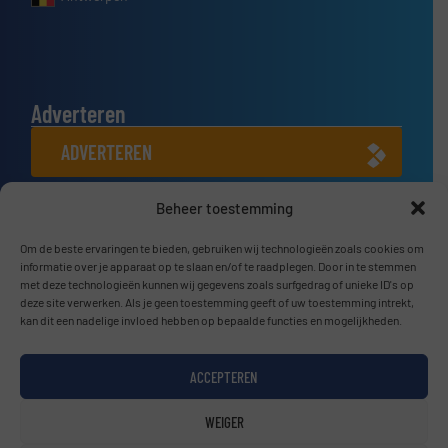
Adverteren
ADVERTEREN
Beheer toestemming
Connect met ons
LINKEDIN
Om de beste ervaringen te bieden, gebruiken wij technologieën zoals cookies om
informatie over je apparaat op te slaan en/of te raadplegen. Door in te stemmen
met deze technologieën kunnen wij gegevens zoals surfgedrag of unieke ID's op
SCHRIJF JE NU IN
deze site verwerken. Als je geen toestemming geeft of uw toestemming intrekt,
kan dit een nadelige invloed hebben op bepaalde functies en mogelijkheden.
ACCEPTEREN
© BulkTech2026
WEIGER
Privacy beleid & Algemene Voorwaarden
|
Disclaimer