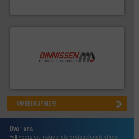
AB Weegtechniek (ABW) biedt naast een breed scala
AB Weegtechniek
by the best”.
Meer info ➜
procestechnologie en stortgoedtechnologie. “
Trusted
Wereldwijd opererend specialist in innovatieve
Dinnissen BV
UW BEDRIJF HIER?
Over ons
Wij voorzien industriële professionals sinds