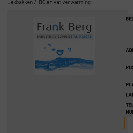
Lekbakken / IBC en vat verwarming
BE
AD
PO
PL
LA
TEL
NU