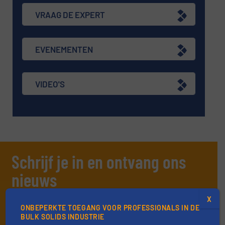
VRAAG DE EXPERT
EVENEMENTEN
VIDEO'S
Schrijf je in en ontvang ons
nieuws
Mis, net als 10000+ andere lezers, niets meer
X
ONBEPERKTE TOEGANG VOOR PROFESSIONALS IN DE
van de (technische) ontwikkelingen binnen
BULK SOLIDS INDUSTRIE