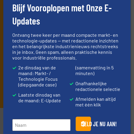
de stortgoed-verwerkende industrie.
Blijf Vooroplopen met Onze E-
Door je aan te melden voor onze lijst, ga je akkoord met
onze
voorwaarden
. We versturen maandelijks twee
Updates
nieuwsbrieven, de maandelijkse E-Update (iedere laatste
dinsdag van de maand) met algemene updates uit de branche
en één E-Product nieuwsbrief (iedere tweede dinsdag van de
Ontvang twee keer per maand compacte markt- en
maand) die gericht is op een bepaalde technologie.
technologie-updates — met redactionele inzichten
en het belangrijkste industrienieuws rechtstreeks
in je inbox. Geen spam, alleen praktische kennis
voor industriële professionals.
2e dinsdag van de
(samenvatting in 5
maand: Markt- /
minuten)
Technologie Focus
Onafhankelijke
(diepgaande case)
redactionele selectie
INSCHRIJVEN
Laatste dinsdag van
Afmelden kan altijd
de maand: E-Update
met één klik
Partners
MELD JE NU AAN!