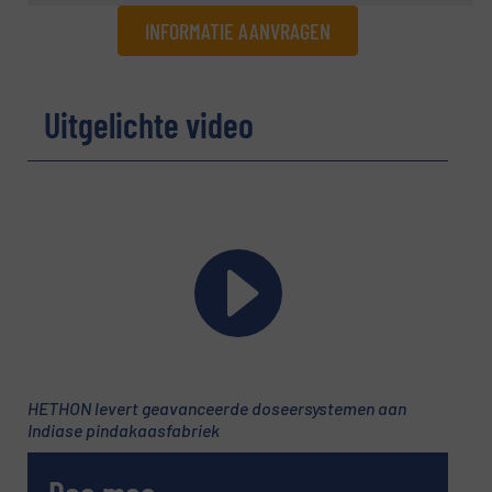
INFORMATIE AANVRAGEN
Informatie aanvragen
Uitgelichte video
Naam
(Vereist)
Bedrijf
E-mail
(Vereist)
HETHON levert geavanceerde doseersystemen aan
Indiase pindakaasfabriek
Telefoonnummer