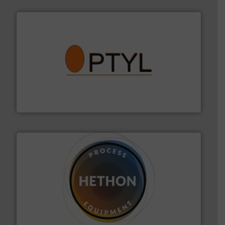
➜
aanspreekpunt voor uw vragen omtrent stof.
Meer info
van officiële mg/Nm³ tot QAL1 metingen: Optyl is het
Van Low Budget Stofmeting tot Broken Bag Detection,
Optyl BVBA
materialen.
Meer info ➜
vloeistofdosering, met name bij lastig te verwerken
HETHON is wereldwijd specialist in poeder- en
Hethon Nederland BV