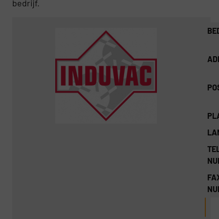
bedrijf.
BE
AD
PO
PL
LA
TEL
NU
FA
NU