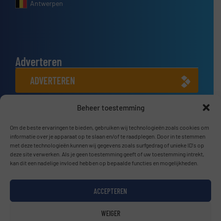
Antwerpen
Adverteren
ADVERTEREN
Beheer toestemming
Connect met ons
LINKEDIN
Om de beste ervaringen te bieden, gebruiken wij technologieën zoals cookies om
informatie over je apparaat op te slaan en/of te raadplegen. Door in te stemmen
met deze technologieën kunnen wij gegevens zoals surfgedrag of unieke ID's op
SCHRIJF JE NU IN
deze site verwerken. Als je geen toestemming geeft of uw toestemming intrekt,
kan dit een nadelige invloed hebben op bepaalde functies en mogelijkheden.
ACCEPTEREN
© BulkTech2026
WEIGER
Privacy beleid & Algemene Voorwaarden
|
Disclaimer