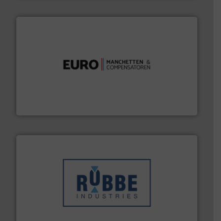
verbindingen en luchttechniek.
Meer info ➜
dertig jaar actief op het gebied van flexibele
Euro Manchetten & Compensatoren is al meer dan
Euro-Manchetten & Compensatoren BV
➜
in verschillende sectoren hebben geholpen.
Meer info
weeg-, verpakking- en transportprocessen die klanten
Sinds 1845 is Robbe Industries nv gespecialiseerd in