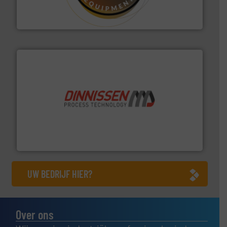
HETHON is wereldwijd specialist in poeder- en
Hethon Nederland BV
by the best”.
Meer info ➜
procestechnologie en stortgoedtechnologie. “
Trusted
Wereldwijd opererend specialist in innovatieve
Dinnissen BV
UW BEDRIJF HIER?
Over ons