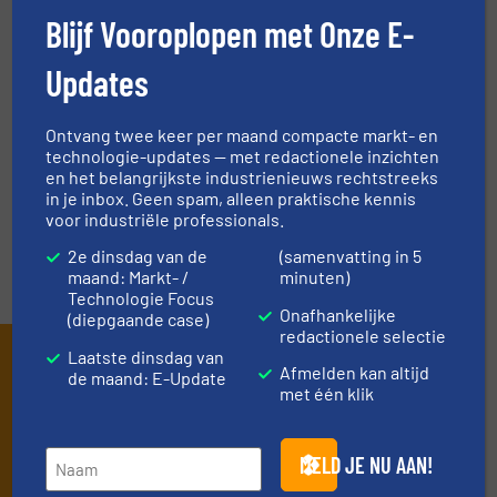
Blijf Vooroplopen met Onze E-
VRAAG DE EXPERT
Updates
EVENEMENTEN
Ontvang twee keer per maand compacte markt- en
technologie-updates — met redactionele inzichten
en het belangrijkste industrienieuws rechtstreeks
VIDEO'S
in je inbox. Geen spam, alleen praktische kennis
voor industriële professionals.
2e dinsdag van de
(samenvatting in 5
maand: Markt- /
minuten)
Technologie Focus
Onafhankelijke
(diepgaande case)
redactionele selectie
Schrijf je in en ontvang ons
Laatste dinsdag van
Afmelden kan altijd
de maand: E-Update
met één klik
nieuws
Mis, net als 10000+ andere lezers, niets meer
MELD JE NU AAN!
van de (technische) ontwikkelingen binnen