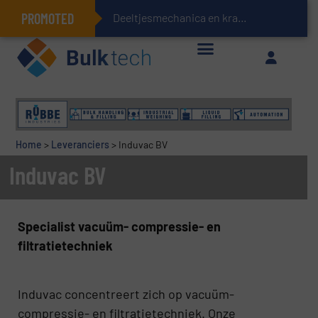
PROMOTED
Deeltjesmechanica en krachtnetwerken in st
Geïntegreerde doserings- en weegsystemen: Efficiëntie, kwaliteit en duurzaamheid in één oogopslag
Home
>
Leveranciers
>
Induvac BV
Induvac BV
Specialist vacuüm- compressie- en
filtratietechniek
Induvac concentreert zich op vacuüm-
compressie- en filtratietechniek. Onze