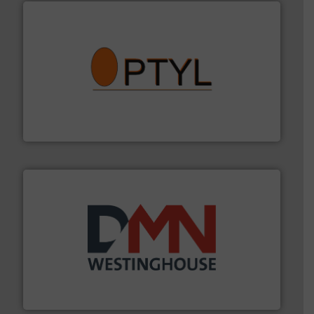
➜
aanspreekpunt voor uw vragen omtrent stof.
Meer info
van officiële mg/Nm³ tot QAL1 metingen: Optyl is het
Van Low Budget Stofmeting tot Broken Bag Detection,
Optyl BVBA
info ➜
mineralen-, energie en biomassa industrieën.
Meer
plastic-, (petro) chemische, farmaceutische,
Maatwerk in componenten voor de voedings-, dairy,
DMN-WESTINGHOUSE