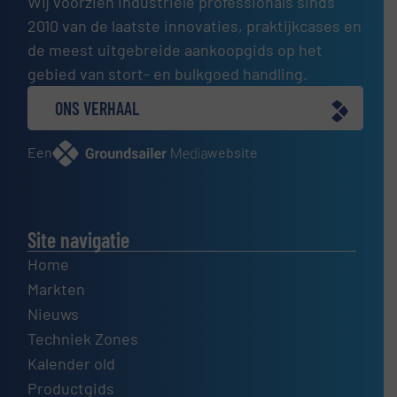
Wij voorzien industriële professionals sinds
2010 van de laatste innovaties, praktijkcases en
de meest uitgebreide aankoopgids op het
gebied van stort- en bulkgoed handling.
ONS VERHAAL
Een
website
Site navigatie
Home
Markten
Nieuws
Techniek Zones
Kalender old
Productgids