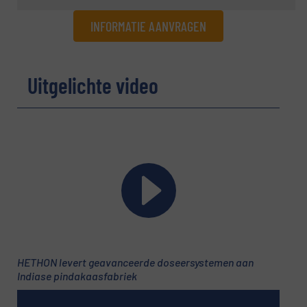
INFORMATIE AANVRAGEN
Informatie aanvragen
Uitgelichte video
Naam
(Vereist)
Bedrijf
E-mail
(Vereist)
HETHON levert geavanceerde doseersystemen aan
Indiase pindakaasfabriek
Telefoonnummer