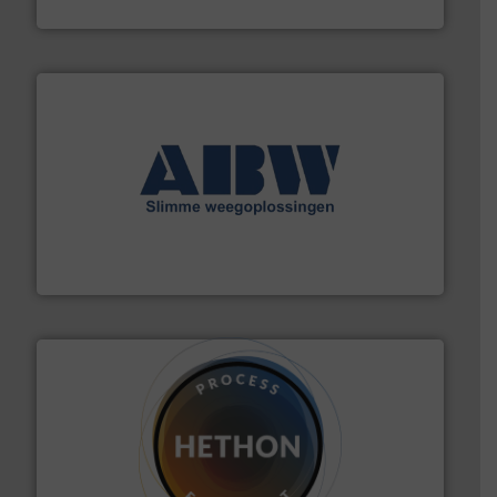
Robbe Industries nv
geautomatiseerde weegoplossingen.
Meer info ➜
aan weegapparatuur en -componenten diverse
AB Weegtechniek (ABW) biedt naast een breed scala
AB Weegtechniek
materialen.
Meer info ➜
vloeistofdosering, met name bij lastig te verwerken