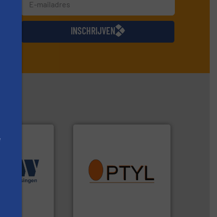
jkse
INSCHRIJVEN
e
info ➜
ingen.
Meer info
vragen omtrent stof.
Meer
seerde
aanspreekpunt voor uw
n diverse
QAL1 metingen: Optyl is het
aratuur en -
van officiële mg/Nm³ tot
een breed scala
tot Broken Bag Detection,
hniek (ABW)
Van Low Budget Stofmeting
ek
Optyl BVBA