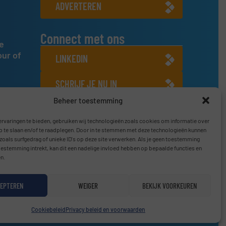
ADVERTEREN
Connect met ons
e
our of
LINKEDIN
SCHRIJF JE NU IN
Beheer toestemming
rvaringen te bieden, gebruiken wij technologieën zoals cookies om informatie over
p te slaan en/of te raadplegen. Door in te stemmen met deze technologieën kunnen
zoals surfgedrag of unieke ID's op deze site verwerken. Als je geen toestemming
oestemming intrekt, kan dit een nadelige invloed hebben op bepaalde functies en
n.
EPTEREN
WEIGER
BEKIJK VOORKEUREN
Privacy beleid & Algemene Voorwaarden
|
Disclaimer
Cookiebeleid
Privacy beleid en voorwaarden