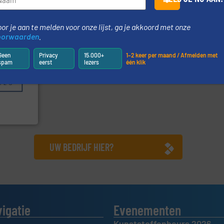
or je aan te melden voor onze lijst, ga je akkoord met onze
oorwaarden
.
Geen
Privacy
15.000+
1–2 keer per maand / Afmelden met
geholpen.
spam
eerst
lezers
één klik
llende
en die
n weeg-,
be
UW BEDRIJF HIER?
vigatie
Evenementen
Kunststoffenbeurs 2026