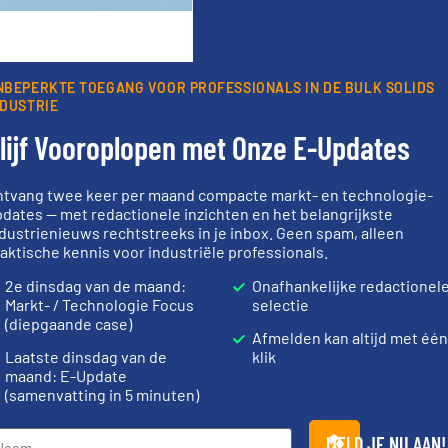
oorwaarden
. We versturen maandelijks twee nieuwsbrieven, de maandeli
 updates uit de branche en één E-Product nieuwsbrief (iedere tweede
ogie.
NBEPERKTE TOEGANG VOOR PROFESSIONALS IN DE BULK SOLIDS
NDUSTRIE
lijf Vooroplopen met Onze E-Updates
ntvang twee keer per maand compacte markt- en technologie-
Partners
dates — met redactionele inzichten en het belangrijkste
dustrienieuws rechtstreeks in je inbox. Geen spam, alleen
aktische kennis voor industriële professionals.
2e dinsdag van de maand:
Onafhankelijke redactionel
Markt- / Technologie Focus
selectie
(diepgaande case)
er info ➜
Meer info ➜
➜
Afmelden kan altijd met één
biomassa industrieën.
weegoploss
le
mineralen-, energie en
geautomati
Laatste dinsdag van de
klik
ief op het
farmaceutische,
componente
maand: E-Update
 al meer
plastic-, (petro) chemische,
aan weegapp
(samenvatting in 5 minuten)
&
voor de voedings-, dairy,
biedt naast 
Maatwerk in componenten
AB Weegtec
DMN-WESTINGHOUSE
AB Weegtechni
MELD JE NU AAN!