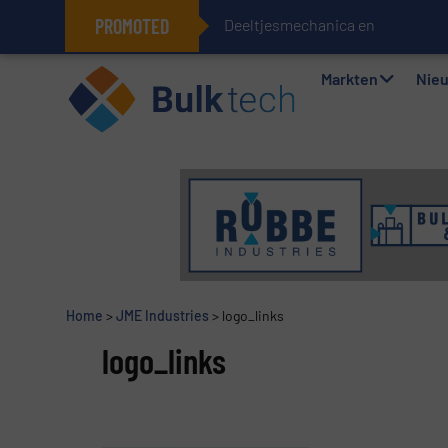
PROMOTED
Deeltjesmechanica en krachtne
Geïntegreerde doserings- en wee
Markten
Nie
Home
>
JME Industries
>
logo_links
logo_links