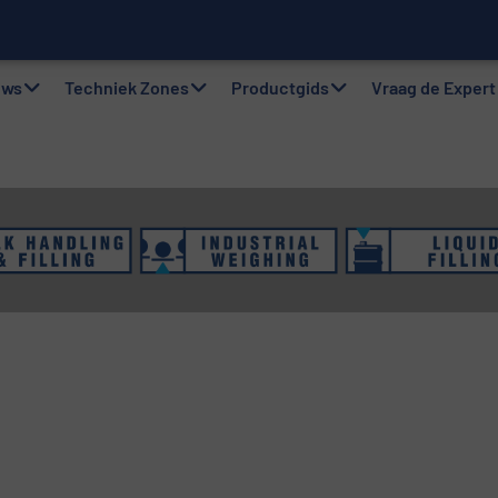
twer
gsystemen: Efficiëntie, kwaliteit en duurzaamheid in één oogops
uws
Techniek Zones
Productgids
Vraag de Expert