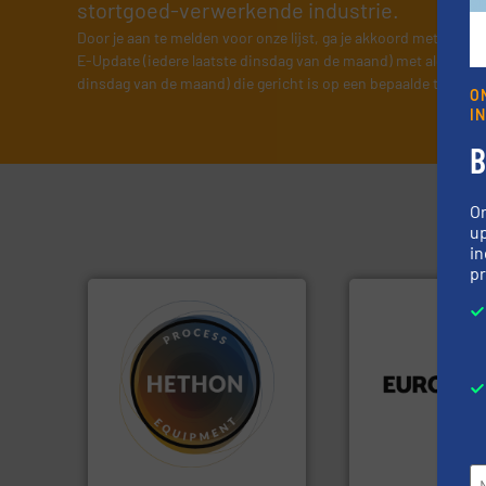
stortgoed-verwerkende industrie.
Door je aan te melden voor onze lijst, ga je akkoord met onze
v
E-Update (iedere laatste dinsdag van de maand) met algemene
dinsdag van de maand) die gericht is op een bepaalde technol
O
I
B
O
up
in
pr
luchttechniek.
Me
verbindingen en
gebied van flexibe
materialen.
Meer info ➜
dan dertig jaar act
name bij lastig te verwerken
Compensatoren is
vloeistofdosering, met
Euro Manchetten 
specialist in poeder- en
HETHON is wereldwijd
Compensatoren BV
Hethon Nederland BV
Euro-Manchetten &