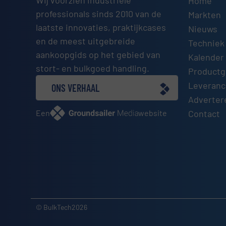
Home
professionals sinds 2010 van de
Markten
laatste innovaties, praktijkcases
Nieuws
en de meest uitgebreide
Techniek
aankoopgids op het gebied van
Kalender 
stort- en bulkgoed handling.
Productg
Leveranci
ONS VERHAAL
Adverter
Een
website
Contact
© BulkTech2026