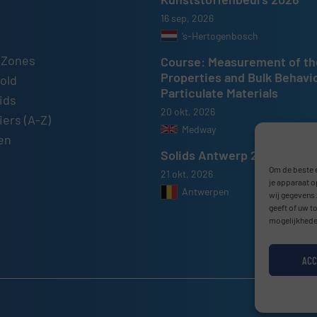
16 sep, 2026
’s-Hertogenbosch
 Zones
Course: Measurement of th
Properties and Bulk Behavi
old
Particulate Materials
ids
20 okt, 2026
ers (A-Z)
Medway
en
Solids Antwerp 2026
Om de beste e
21 okt, 2026
je apparaat o
Antwerpen
wij gegevens 
geeft of uw t
mogelijkhede
ACC