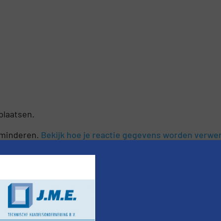
plaatsen.
rminderen.
Bekijk hoe je reactie gegevens worden verwe
nieuws
er van de (technische) ontwikkelingen binnen de