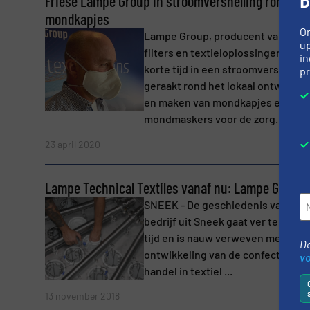
Friese Lampe Group in stroomversnelling rond
mondkapjes
Onderwerp
(Vereist)
O
Lampe Group, producent van o.a.
up
filters en textieloplossingen, is in
in
korte tijd in een stroomversnellin
pr
Bericht
(Vereist)
geraakt rond het lokaal ontwikkel
en maken van mondkapjes en
mondmaskers voor de zorg. ...
Lees 
23 april 2020
Lampe Technical Textiles vanaf nu: Lampe Group!
SNEEK - De geschiedenis van het
bedrijf uit Sneek gaat ver terug in
tijd en is nauw verweven met de
Do
Ja, schrijf mij in voor de BulkTech nieuwsb
ontwikkeling van de confectie en 
v
Nieuwsbrief
handel in textiel ...
CAPTCHA
Lees 
13 november 2018