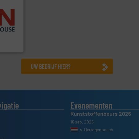
ieën.
ie en
chemische,
 dairy,
ponenten
UW BEDRIJF HIER?
vigatie
Evenementen
Kunststoffenbeurs 2026
16 sep, 2026
’s-Hertogenbosch