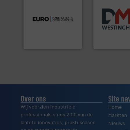
luchttechniek.
Meer info ➜
Meer info ➜
verbindingen en
biomassa industr
gebied van flexibele
mineralen-, energ
dan dertig jaar actief op het
farmaceutische,
Compensatoren is al meer
plastic-, (petro) 
Euro Manchetten &
voor de voedings-,
Maatwerk in com
Compensatoren BV
Euro-Manchetten &
DMN-WESTINGHOUSE
Over ons
Site na
Wij voorzien industriële
Home
professionals sinds 2010 van de
Markten
laatste innovaties, praktijkcases
Nieuws