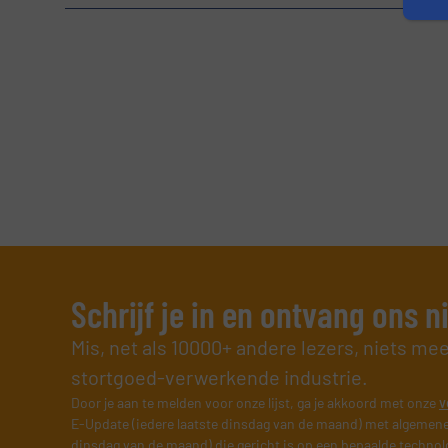
VERSTUREN
Schrijf je in en ontvang ons 
Mis, net als 10000+ andere lezers, niets me
stortgoed-verwerkende industrie.
Door je aan te melden voor onze lijst, ga je akkoord met onze
v
E-Update (iedere laatste dinsdag van de maand) met algemene
dinsdag van de maand) die gericht is op een bepaalde technol