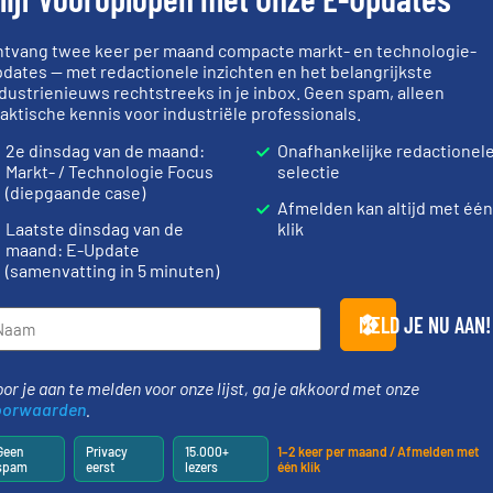
Op zoek naar een flexibele verbinding met een lange
standtijd?
ntvang twee keer per maand compacte markt- en technologie-
Veel tijd kwijt bij het installeren en
dates — met redactionele inzichten en het belangrijkste
het onderhoud van traditionele
dustrienieuws rechtstreeks in je inbox. Geen spam, alleen
g
manchetten en slangklemmen? Dat i
aktische kennis voor industriële professionals.
en
niet meer nodig met de oplossingen
2e dinsdag van de maand:
Onafhankelijke redactionel
van Lampe Sieve en Flextex! ...
Markt- / Technologie Focus
selectie
(diepgaande case)
Lees me
10 april 2019
Afmelden kan altijd met éé
meer
Laatste dinsdag van de
klik
maand: E-Update
(samenvatting in 5 minuten)
LAMPE FlexTex, snelwisselsystemen JACOB en BFM
MELD JE NU AAN!
SNEEK - Binnen het assortiment
 de
flexibele verbindingen winnen de
snelwisselsystemen aan populariteit
or je aan te melden voor onze lijst, ga je akkoord met onze
rieven.
de
...
oorwaarden
.
Geen
Privacy
15.000+
1–2 keer per maand / Afmelden met
meer
Lees me
spam
eerst
lezers
één klik
20 mei 2017