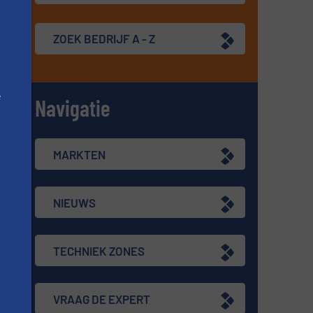
re
ZOEK BEDRIJF A - Z
s
e
Navigatie
er
n
MARKTEN
NIEUWS
.
TECHNIEK ZONES
er
VRAAG DE EXPERT