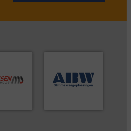
➜
weegoplossingen.
Meer info
he best”.
Meer
geautomatiseerde
chnologie.
componenten diverse
ologie en
aan weegapparatuur en -
n innovatieve
biedt naast een breed scala
opererend
AB Weegtechniek (ABW)
AB Weegtechniek