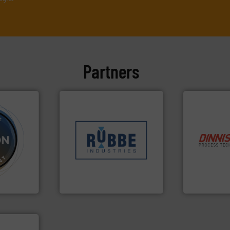
Partners
Meer info ➜
sectoren hebben geholpen.
klanten in verschillende
info ➜
info ➜
transportprocessen die
“
Trusted by t
 verwerken
verpakking- en
stortgoedte
, met
gespecialiseerd in weeg-,
procestechn
er- en
Industries nv
specialist i
wijd
Sinds 1845 is Robbe
Wereldwijd 
Robbe Industries nv
Dinnissen BV