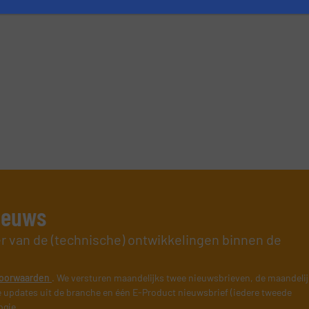
nieuws
er van de (technische) ontwikkelingen binnen de
oorwaarden
. We versturen maandelijks twee nieuwsbrieven, de maandeli
 updates uit de branche en één E-Product nieuwsbrief (iedere tweede
ogie.