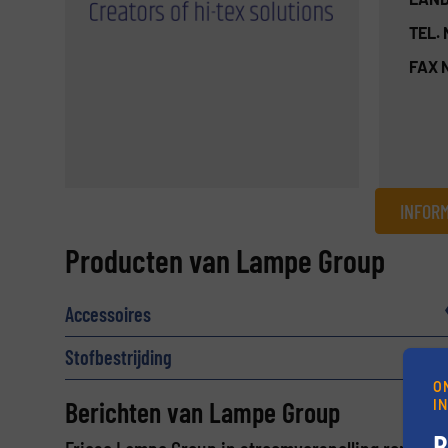
TEL.
FAX 
INFOR
Informatie aanvragen
Producten van Lampe Group
Naam
(Vereist)
Accessoires
Stofbestrijding
E-mail
(Vereist)
O
Berichten van Lampe Group
I
B