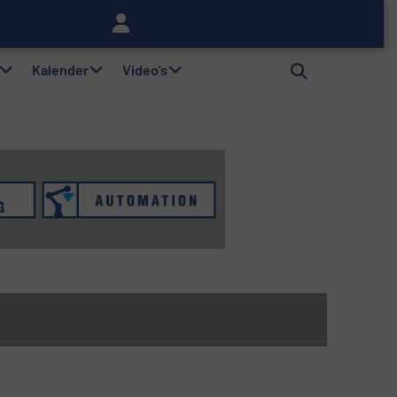
lag
Kalender
Video’s
n