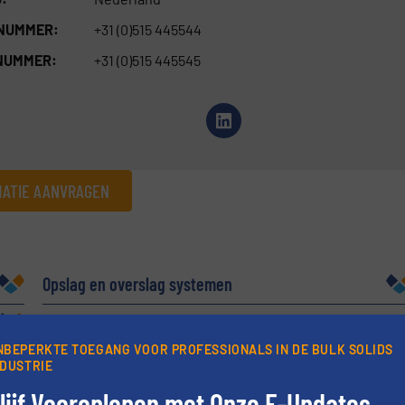
 NUMMER:
+31 (0)515 445544
NUMMER:
+31 (0)515 445545
MATIE AANVRAGEN
Bedrijf
Opslag en overslag systemen
Telefoonnummer
NBEPERKTE TOEGANG VOOR PROFESSIONALS IN DE BULK SOLIDS
NDUSTRIE
lijf Vooroplopen met Onze E-Updates