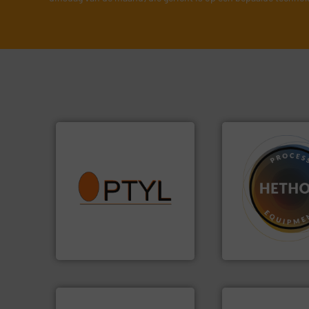
info ➜
vragen omtrent stof.
Meer
aanspreekpunt voor uw
materialen.
Meer 
QAL1 metingen: Optyl is het
name bij lastig te
van officiële mg/Nm³ tot
vloeistofdosering
tot Broken Bag Detection,
specialist in poed
Van Low Budget Stofmeting
HETHON is wereld
Optyl BVBA
Hethon Nederland BV