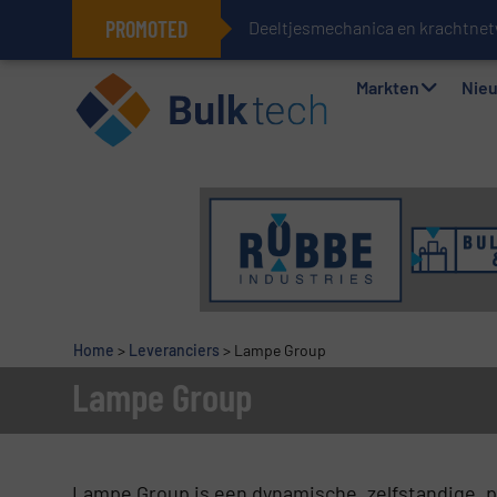
PROMOTED
Deeltjesmechanica en krachtnet
Geïntegreerde doserings- en wee
Markten
Nie
Home
>
Leveranciers
>
Lampe Group
Lampe Group
Lampe Group is een dynamische, zelfstandige, p