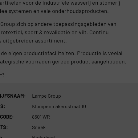
rtikelen voor de industriële wasserij en stomerij
rdeelsystemen en vele onderhoudsproducten.
e Group zich op andere toepassingsgebieden van
otextiel, sport & revalidatie en vilt. Continu
s uitgebreider assortiment.
 eigen productiefaciliteiten. Productie is veelal
strategische voorraden gereed product aangehouden.
P!
IJFSNAAM:
Lampe Group
S:
Klompenmakersstraat 10
CODE:
8601 WR
TS:
Sneek
:
Nederland