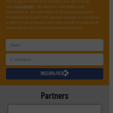
Door je aan te melden voor onze lijst, ga je akkoord met
onze
voorwaarden
. We versturen maandelijks twee
nieuwsbrieven, de maandelijkse E-Update (iedere laatste
dinsdag van de maand) met algemene updates uit de branche
en één E-Product nieuwsbrief (iedere tweede dinsdag van de
maand) die gericht is op een bepaalde technologie.
INSCHRIJVEN
Partners