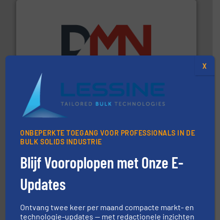
info ➜
mineralen-, energie en biomassa industrieën.
Meer
X
plastic-, (petro) chemische, farmaceutische,
Maatwerk in componenten voor de voedings-, dairy,
DMN-WESTINGHOUSE
ONBEPERKTE TOEGANG VOOR PROFESSIONALS IN DE
BULK SOLIDS INDUSTRIE
Blijf Vooroplopen met Onze E-
Updates
materialen.
Meer info ➜
vloeistofdosering, met name bij lastig te verwerken
HETHON is wereldwijd specialist in poeder- en
Hethon Nederland BV
Ontvang twee keer per maand compacte markt- en
technologie-updates — met redactionele inzichten