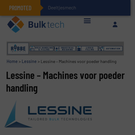
PROMOTED
Deeltjesmechanica
Geïntegreerde doserings- en weegsystemen: Efficiëntie, kwaliteit en duurzaamheid in één oogopslag
Home
>
Lessine
>
Lessine – Machines voor poeder handling
Lessine – Machines voor poeder
handling