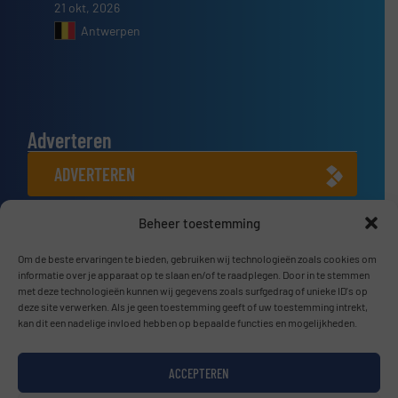
21 okt, 2026
Antwerpen
Adverteren
ADVERTEREN
Beheer toestemming
Connect met ons
LINKEDIN
Om de beste ervaringen te bieden, gebruiken wij technologieën zoals cookies om
informatie over je apparaat op te slaan en/of te raadplegen. Door in te stemmen
met deze technologieën kunnen wij gegevens zoals surfgedrag of unieke ID's op
SCHRIJF JE NU IN
deze site verwerken. Als je geen toestemming geeft of uw toestemming intrekt,
kan dit een nadelige invloed hebben op bepaalde functies en mogelijkheden.
ACCEPTEREN