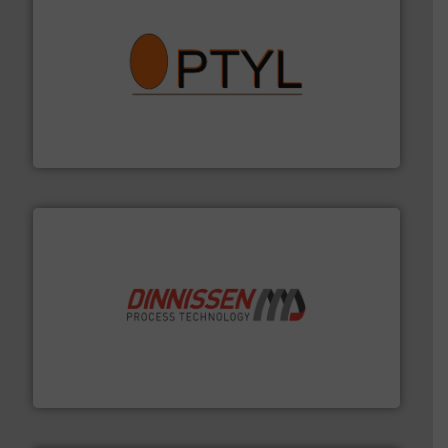
➜
aanspreekpunt voor uw vragen omtrent stof.
Meer info
van officiële mg/Nm³ tot QAL1 metingen: Optyl is het
Van Low Budget Stofmeting tot Broken Bag Detection,
Optyl BVBA
by the best”.
Meer info ➜
procestechnologie en stortgoedtechnologie. “
Trusted
Wereldwijd opererend specialist in innovatieve
Dinnissen BV