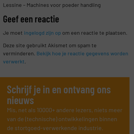
Lessine – Machines voor poeder handling
Geef een reactie
Je moet
ingelogd zijn op
om een reactie te plaatsen.
Deze site gebruikt Akismet om spam te
verminderen.
Bekijk hoe je reactie gegevens worden
verwerkt
.
Schrijf je in en ontvang ons
nieuws
Mis, net als 10000+ andere lezers, niets meer
van de (technische) ontwikkelingen binnen
de stortgoed-verwerkende industrie.