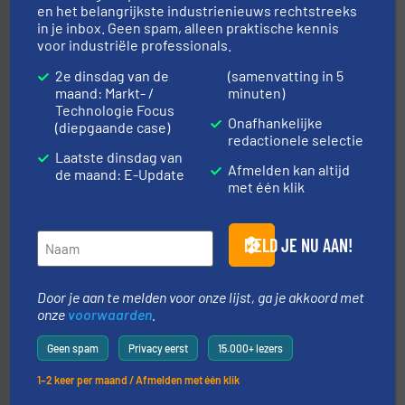
en het belangrijkste industrienieuws rechtstreeks
in je inbox. Geen spam, alleen praktische kennis
voor industriële professionals.
2e dinsdag van de
(samenvatting in 5
maand: Markt- /
minuten)
Technologie Focus
Onafhankelijke
(diepgaande case)
redactionele selectie
geautomatiseerde weegoplossingen.
Meer info ➜
Laatste dinsdag van
aan weegapparatuur en -componenten diverse
Afmelden kan altijd
AB Weegtechniek (ABW) biedt naast een breed scala
de maand: E-Update
met één klik
AB Weegtechniek
MELD JE NU AAN!
Door je aan te melden voor onze lijst, ga je akkoord met
onze
voorwaarden
.
➜
Geen spam
Privacy eerst
15.000+ lezers
in verschillende sectoren hebben geholpen.
Meer info
weeg-, verpakking- en transportprocessen die klanten
1–2 keer per maand / Afmelden met één klik
Sinds 1845 is Robbe Industries nv gespecialiseerd in