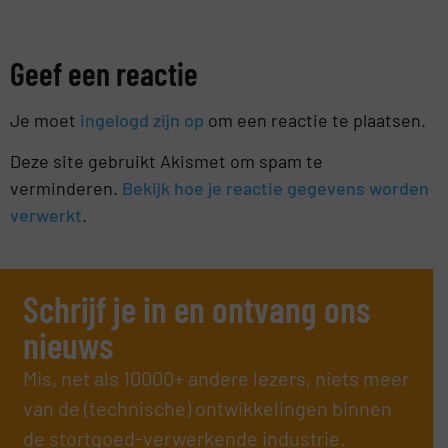
Geef een reactie
Je moet
ingelogd zijn op
om een reactie te plaatsen.
Deze site gebruikt Akismet om spam te
verminderen.
Bekijk hoe je reactie gegevens worden
verwerkt
.
Schrijf je in en ontvang ons
nieuws
Mis, net als 10000+ andere lezers, niets meer
van de (technische) ontwikkelingen binnen
de stortgoed-verwerkende industrie.