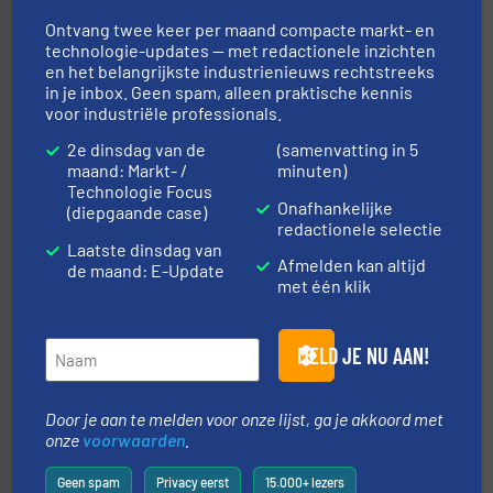
Ontvang twee keer per maand compacte markt- en
technologie-updates — met redactionele inzichten
en het belangrijkste industrienieuws rechtstreeks
in je inbox. Geen spam, alleen praktische kennis
voor industriële professionals.
2e dinsdag van de
(samenvatting in 5
maand: Markt- /
minuten)
➜
in verschillende sectoren hebben geholpen.
Meer info
Technologie Focus
weeg-, verpakking- en transportprocessen die klanten
Onafhankelijke
(diepgaande case)
Sinds 1845 is Robbe Industries nv gespecialiseerd in
redactionele selectie
Robbe Industries nv
Laatste dinsdag van
Afmelden kan altijd
de maand: E-Update
met één klik
MELD JE NU AAN!
Door je aan te melden voor onze lijst, ga je akkoord met
info ➜
onze
voorwaarden
.
mineralen-, energie en biomassa industrieën.
Meer
plastic-, (petro) chemische, farmaceutische,
Maatwerk in componenten voor de voedings-, dairy,
Geen spam
Privacy eerst
15.000+ lezers