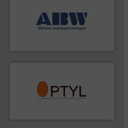
geautomatiseerde weegoplossingen.
Meer info ➜
aan weegapparatuur en -componenten diverse
AB Weegtechniek (ABW) biedt naast een breed scala
AB Weegtechniek
➜
aanspreekpunt voor uw vragen omtrent stof.
Meer info
van officiële mg/Nm³ tot QAL1 metingen: Optyl is het
Van Low Budget Stofmeting tot Broken Bag Detection,
Optyl BVBA