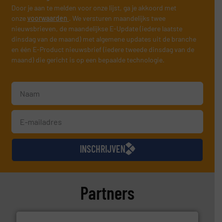
Door je aan te melden voor onze lijst, ga je akkoord met
onze
voorwaarden
. We versturen maandelijks twee
nieuwsbrieven, de maandelijkse E-Update (iedere laatste
dinsdag van de maand) met algemene updates uit de branche
en één E-Product nieuwsbrief (iedere tweede dinsdag van de
maand) die gericht is op een bepaalde technologie.
INSCHRIJVEN
Partners