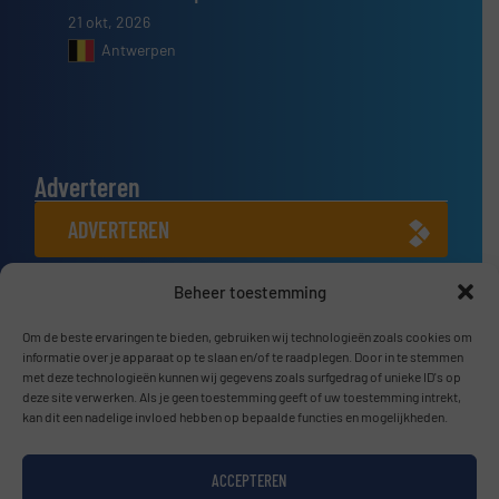
21 okt, 2026
Antwerpen
Adverteren
ADVERTEREN
Beheer toestemming
Connect met ons
LINKEDIN
Om de beste ervaringen te bieden, gebruiken wij technologieën zoals cookies om
informatie over je apparaat op te slaan en/of te raadplegen. Door in te stemmen
met deze technologieën kunnen wij gegevens zoals surfgedrag of unieke ID's op
SCHRIJF JE NU IN
deze site verwerken. Als je geen toestemming geeft of uw toestemming intrekt,
kan dit een nadelige invloed hebben op bepaalde functies en mogelijkheden.
ACCEPTEREN