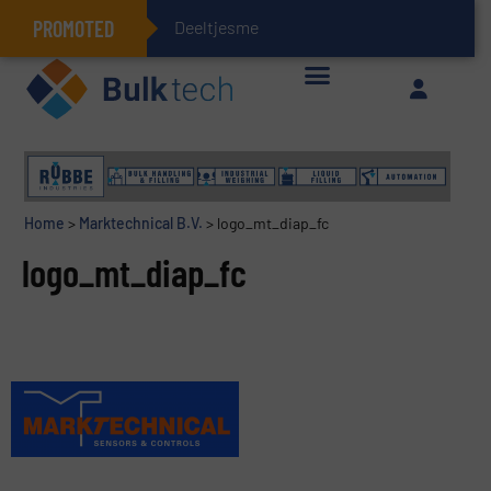
PROMOTED
Deeltjesmechanica e
Geïntegreerde doserings- en weegsystemen: Efficiëntie, kwaliteit en duurzaamheid in één oogopslag
Home
>
Marktechnical B.V.
>
logo_mt_diap_fc
logo_mt_diap_fc