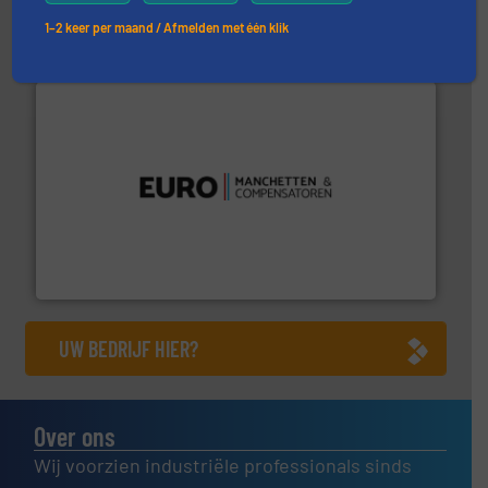
DMN-WESTINGHOUSE
1–2 keer per maand / Afmelden met één klik
verbindingen en luchttechniek.
Meer info ➜
dertig jaar actief op het gebied van flexibele
Euro Manchetten & Compensatoren is al meer dan
Euro-Manchetten & Compensatoren BV
UW BEDRIJF HIER?
Over ons
Wij voorzien industriële professionals sinds