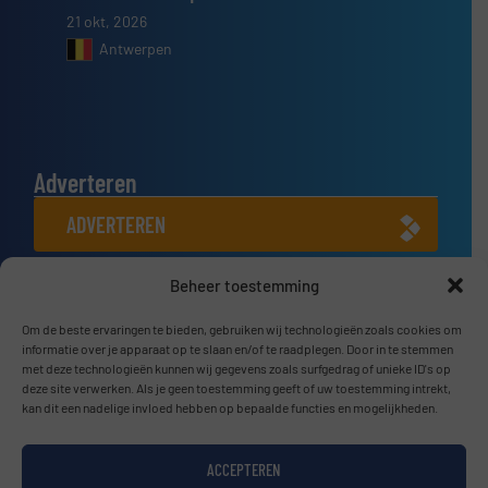
21 okt, 2026
Antwerpen
Adverteren
ADVERTEREN
Beheer toestemming
Connect met ons
LINKEDIN
Om de beste ervaringen te bieden, gebruiken wij technologieën zoals cookies om
informatie over je apparaat op te slaan en/of te raadplegen. Door in te stemmen
met deze technologieën kunnen wij gegevens zoals surfgedrag of unieke ID's op
SCHRIJF JE NU IN
deze site verwerken. Als je geen toestemming geeft of uw toestemming intrekt,
kan dit een nadelige invloed hebben op bepaalde functies en mogelijkheden.
ACCEPTEREN