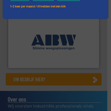
Robbe Industries nv
1–2 keer per maand / Afmelden met één klik
geautomatiseerde weegoplossingen.
Meer info ➜
aan weegapparatuur en -componenten diverse
AB Weegtechniek (ABW) biedt naast een breed scala
AB Weegtechniek
UW BEDRIJF HIER?
Over ons
Wij voorzien industriële professionals sinds