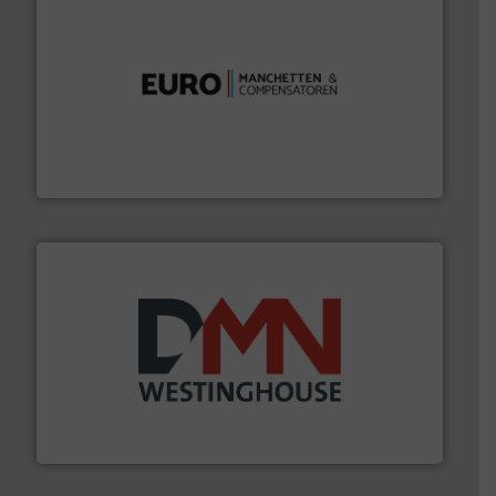
verbindingen en luchttechniek.
Meer info ➜
dertig jaar actief op het gebied van flexibele
Euro Manchetten & Compensatoren is al meer dan
Euro-Manchetten & Compensatoren BV
info ➜
mineralen-, energie en biomassa industrieën.
Meer
plastic-, (petro) chemische, farmaceutische,
Maatwerk in componenten voor de voedings-, dairy,
DMN-WESTINGHOUSE