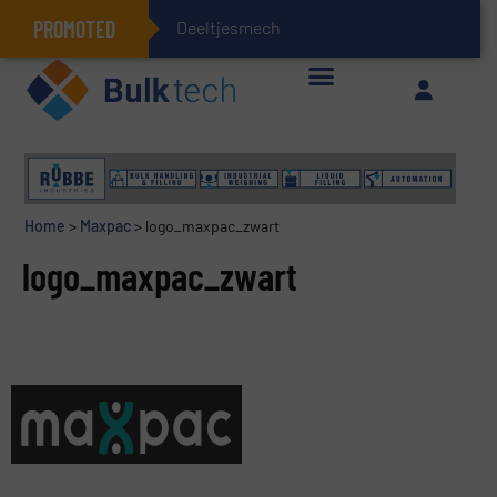
PROMOTED
Deeltjesmechanica en
Geïntegreerde doserings- en weegsystemen: Efficiëntie, kwaliteit en duurzaamheid in één oogopslag
Home
>
Maxpac
>
logo_maxpac_zwart
logo_maxpac_zwart