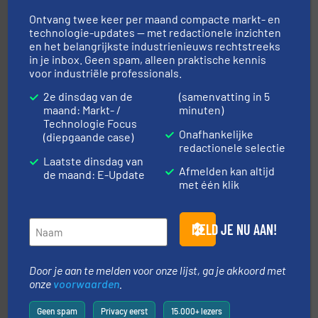
Ontvang twee keer per maand compacte markt- en
technologie-updates — met redactionele inzichten
en het belangrijkste industrienieuws rechtstreeks
in je inbox. Geen spam, alleen praktische kennis
voor industriële professionals.
2e dinsdag van de
(samenvatting in 5
maand: Markt- /
minuten)
by the best”.
Meer info ➜
Technologie Focus
procestechnologie en stortgoedtechnologie. “
Trusted
Onafhankelijke
(diepgaande case)
Wereldwijd opererend specialist in innovatieve
redactionele selectie
Dinnissen BV
Laatste dinsdag van
Afmelden kan altijd
de maand: E-Update
met één klik
MELD JE NU AAN!
Door je aan te melden voor onze lijst, ga je akkoord met
➜
onze
voorwaarden
.
in verschillende sectoren hebben geholpen.
Meer info
weeg-, verpakking- en transportprocessen die klanten
Sinds 1845 is Robbe Industries nv gespecialiseerd in
Geen spam
Privacy eerst
15.000+ lezers