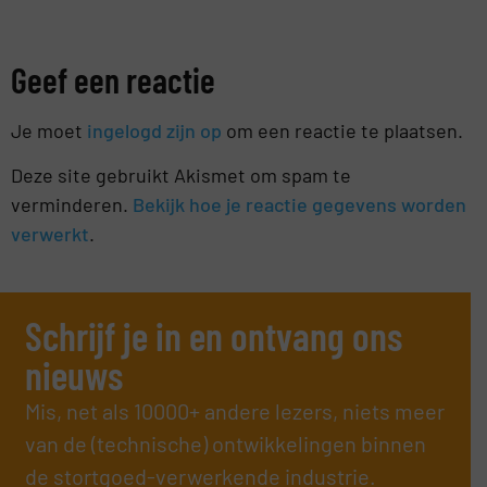
Geef een reactie
Je moet
ingelogd zijn op
om een reactie te plaatsen.
Deze site gebruikt Akismet om spam te
verminderen.
Bekijk hoe je reactie gegevens worden
verwerkt
.
Schrijf je in en ontvang ons
nieuws
Mis, net als 10000+ andere lezers, niets meer
van de (technische) ontwikkelingen binnen
de stortgoed-verwerkende industrie.