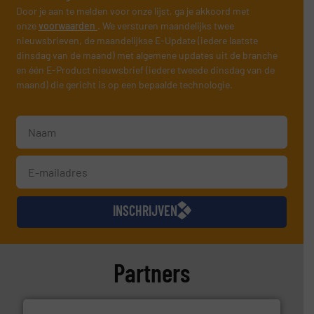
Door je aan te melden voor onze lijst, ga je akkoord met
onze
voorwaarden
. We versturen maandelijks twee
nieuwsbrieven, de maandelijkse E-Update (iedere laatste
dinsdag van de maand) met algemene updates uit de branche
en één E-Product nieuwsbrief (iedere tweede dinsdag van de
maand) die gericht is op een bepaalde technologie.
INSCHRIJVEN
Partners