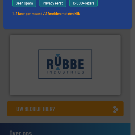
verbindingen en luchttechniek.
Meer info ➜
Geen spam
Privacy eerst
15.000+ lezers
dertig jaar actief op het gebied van flexibele
Euro Manchetten & Compensatoren is al meer dan
1–2 keer per maand / Afmelden met één klik
Euro-Manchetten & Compensatoren BV
➜
in verschillende sectoren hebben geholpen.
Meer info
weeg-, verpakking- en transportprocessen die klanten
Sinds 1845 is Robbe Industries nv gespecialiseerd in
Robbe Industries nv
UW BEDRIJF HIER?
Over ons