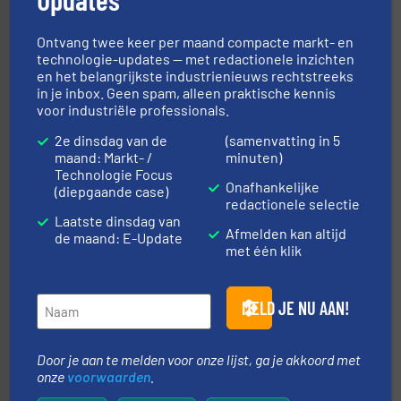
Maatwerk in componenten voor de voedings-, dairy,
DMN-WESTINGHOUSE
Ontvang twee keer per maand compacte markt- en
technologie-updates — met redactionele inzichten
en het belangrijkste industrienieuws rechtstreeks
in je inbox. Geen spam, alleen praktische kennis
voor industriële professionals.
2e dinsdag van de
(samenvatting in 5
maand: Markt- /
minuten)
Technologie Focus
Onafhankelijke
by the best”.
Meer info ➜
(diepgaande case)
procestechnologie en stortgoedtechnologie. “
Trusted
redactionele selectie
Wereldwijd opererend specialist in innovatieve
Laatste dinsdag van
Afmelden kan altijd
Dinnissen BV
de maand: E-Update
met één klik
MELD JE NU AAN!
Door je aan te melden voor onze lijst, ga je akkoord met
onze
voorwaarden
.