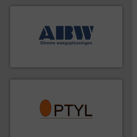
geautomatiseerde weegoplossingen.
Meer info ➜
aan weegapparatuur en -componenten diverse
AB Weegtechniek (ABW) biedt naast een breed scala
AB Weegtechniek
➜
aanspreekpunt voor uw vragen omtrent stof.
Meer info
van officiële mg/Nm³ tot QAL1 metingen: Optyl is het
Van Low Budget Stofmeting tot Broken Bag Detection,
Optyl BVBA