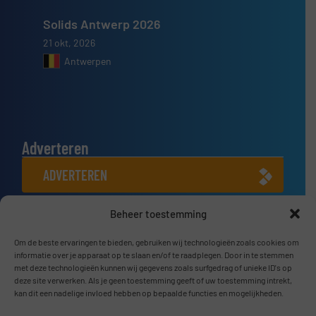
Solids Antwerp 2026
21 okt, 2026
Antwerpen
Adverteren
ADVERTEREN
Beheer toestemming
Connect met ons
LINKEDIN
Om de beste ervaringen te bieden, gebruiken wij technologieën zoals cookies om
informatie over je apparaat op te slaan en/of te raadplegen. Door in te stemmen
met deze technologieën kunnen wij gegevens zoals surfgedrag of unieke ID's op
SCHRIJF JE NU IN
deze site verwerken. Als je geen toestemming geeft of uw toestemming intrekt,
kan dit een nadelige invloed hebben op bepaalde functies en mogelijkheden.