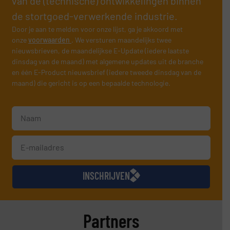
van de (technische) ontwikkelingen binnen
de stortgoed-verwerkende industrie.
Door je aan te melden voor onze lijst, ga je akkoord met
onze
voorwaarden
. We versturen maandelijks twee
nieuwsbrieven, de maandelijkse E-Update (iedere laatste
dinsdag van de maand) met algemene updates uit de branche
en één E-Product nieuwsbrief (iedere tweede dinsdag van de
maand) die gericht is op een bepaalde technologie.
INSCHRIJVEN
Partners