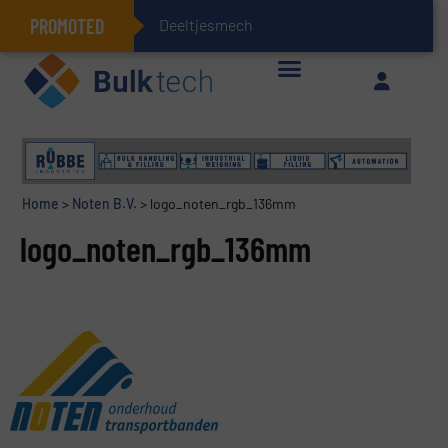
PROMOTED
Deeltjesmechanica e
Geïntegreerde doserings- en weegsystemen: Efficiëntie, kwaliteit en duurzaamheid in één oogopslag
Home
>
Noten B.V.
>
logo_noten_rgb_136mm
logo_noten_rgb_136mm