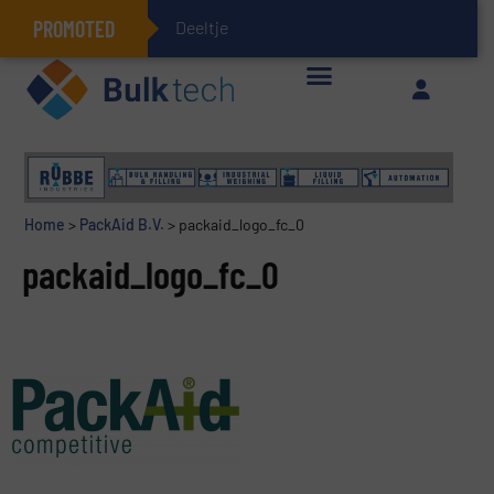
PROMOTED
Deeltjesmechanic
Geïntegreerde doserings- en weegsystemen: Efficiëntie, kwaliteit en duurzaamheid in één oogopslag
Home
>
PackAid B.V.
>
packaid_logo_fc_0
packaid_logo_fc_0