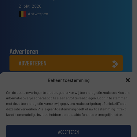
21 okt, 2026
Antwerpen
Adverteren
ADVERTEREN
Beheer toestemming
Connect met ons
LINKEDIN
Om de beste ervaringen te bieden, gebruiken wij technologieën zoals cookies om
informatie over je apparaat op te slaan en/of te raadplegen. Door in te stemmen
met deze technologieën kunnen wij gegevens zoals surfgedrag of unieke ID's op
SCHRIJF JE NU IN
deze site verwerken. Als je geen toestemming geeft of uw toestemming intrekt,
kan dit een nadelige invloed hebben op bepaalde functies en mogelijkheden.
ACCEPTEREN