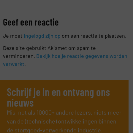
Geef een reactie
Je moet
ingelogd zijn op
om een reactie te plaatsen.
Deze site gebruikt Akismet om spam te
verminderen.
Bekijk hoe je reactie gegevens worden
verwerkt
.
Schrijf je in en ontvang ons
nieuws
Mis, net als 10000+ andere lezers, niets meer
van de (technische) ontwikkelingen binnen
de stortgoed-verwerkende industrie.