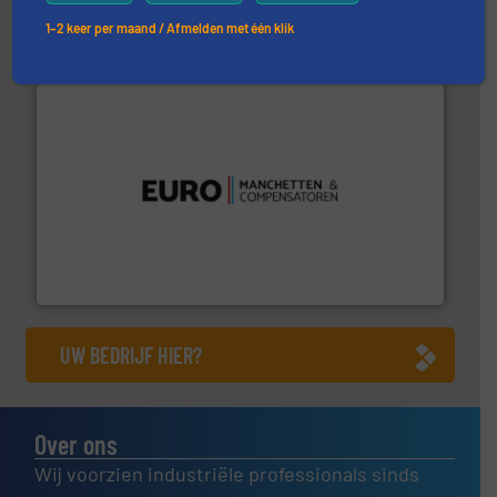
Dinnissen BV
1–2 keer per maand / Afmelden met één klik
verbindingen en luchttechniek.
Meer info ➜
dertig jaar actief op het gebied van flexibele
Euro Manchetten & Compensatoren is al meer dan
Euro-Manchetten & Compensatoren BV
UW BEDRIJF HIER?
Over ons
Wij voorzien industriële professionals sinds