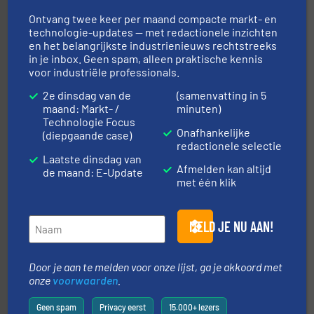
Ontvang twee keer per maand compacte markt- en
technologie-updates — met redactionele inzichten
en het belangrijkste industrienieuws rechtstreeks
in je inbox. Geen spam, alleen praktische kennis
voor industriële professionals.
2e dinsdag van de
(samenvatting in 5
maand: Markt- /
minuten)
geautomatiseerde weegoplossingen.
Meer info ➜
Technologie Focus
aan weegapparatuur en -componenten diverse
Onafhankelijke
(diepgaande case)
AB Weegtechniek (ABW) biedt naast een breed scala
redactionele selectie
AB Weegtechniek
Laatste dinsdag van
Afmelden kan altijd
de maand: E-Update
met één klik
MELD JE NU AAN!
Door je aan te melden voor onze lijst, ga je akkoord met
onze
voorwaarden
.
by the best”.
Meer info ➜
procestechnologie en stortgoedtechnologie. “
Trusted
Wereldwijd opererend specialist in innovatieve
Geen spam
Privacy eerst
15.000+ lezers