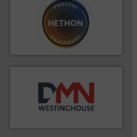
materialen.
Meer info ➜
vloeistofdosering, met name bij lastig te verwerken
HETHON is wereldwijd specialist in poeder- en
Hethon Nederland BV
info ➜
mineralen-, energie en biomassa industrieën.
Meer
plastic-, (petro) chemische, farmaceutische,
Maatwerk in componenten voor de voedings-, dairy,
DMN-WESTINGHOUSE