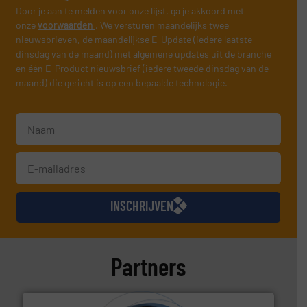
Door je aan te melden voor onze lijst, ga je akkoord met
onze
voorwaarden
. We versturen maandelijks twee
nieuwsbrieven, de maandelijkse E-Update (iedere laatste
dinsdag van de maand) met algemene updates uit de branche
en één E-Product nieuwsbrief (iedere tweede dinsdag van de
maand) die gericht is op een bepaalde technologie.
INSCHRIJVEN
Partners