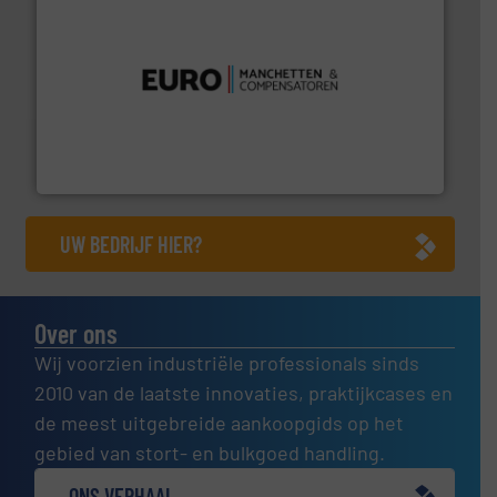
verbindingen en luchttechniek.
Meer info ➜
dertig jaar actief op het gebied van flexibele
Euro Manchetten & Compensatoren is al meer dan
Euro-Manchetten & Compensatoren BV
UW BEDRIJF HIER?
Over ons
Wij voorzien industriële professionals sinds
2010 van de laatste innovaties, praktijkcases en
de meest uitgebreide aankoopgids op het
gebied van stort- en bulkgoed handling.
ONS VERHAAL