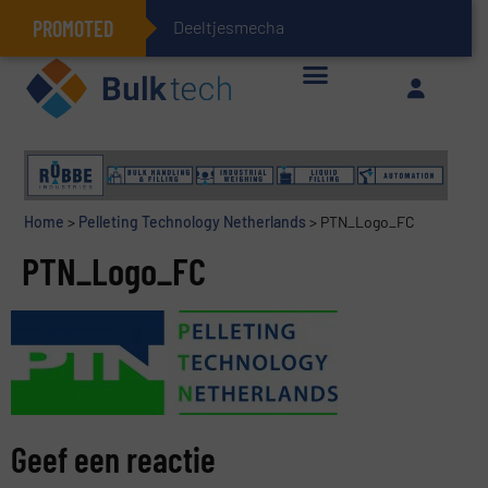
PROMOTED
Deeltjesmechanica en k
Geïntegreerde doserings- en weegsystemen: Efficiëntie, kwaliteit en duurzaamheid in één oogopslag
Home
>
Pelleting Technology Netherlands
>
PTN_Logo_FC
PTN_Logo_FC
Geef een reactie