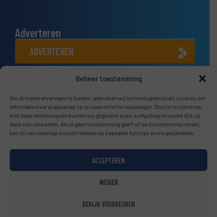
Adverteren
ADVERTEREN
Beheer toestemming
Connect met ons
LINKEDIN
Om de beste ervaringen te bieden, gebruiken wij technologieën zoals cookies om
informatie over je apparaat op te slaan en/of te raadplegen. Door in te stemmen
met deze technologieën kunnen wij gegevens zoals surfgedrag of unieke ID's op
SCHRIJF JE NU IN
deze site verwerken. Als je geen toestemming geeft of uw toestemming intrekt,
kan dit een nadelige invloed hebben op bepaalde functies en mogelijkheden.
ACCEPTEREN
© BulkTech2026
WEIGER
Privacy beleid & Algemene Voorwaarden
|
Disclaimer
BEKIJK VOORKEUREN