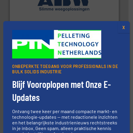
geautomatiseerde weegoplossingen.
Meer info ➜
aan weegapparatuur en -componenten diverse
AB Weegtechniek (ABW) biedt naast een breed scala
AB Weegtechniek
X
ONBEPERKTE TOEGANG VOOR PROFESSIONALS IN DE
BULK SOLIDS INDUSTRIE
Blijf Vooroplopen met Onze E-
materialen.
Meer info ➜
vloeistofdosering, met name bij lastig te verwerken
HETHON is wereldwijd specialist in poeder- en
Updates
Hethon Nederland BV
Ontvang twee keer per maand compacte markt- en
technologie-updates — met redactionele inzichten
en het belangrijkste industrienieuws rechtstreeks
in je inbox. Geen spam, alleen praktische kennis