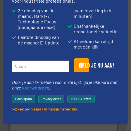
voor industriële professionals.
2e dinsdag van de
(samenvatting in 5
maand: Markt- /
minuten)
➜
in verschillende sectoren hebben geholpen.
Meer info
Technologie Focus
weeg-, verpakking- en transportprocessen die klanten
Onafhankelijke
(diepgaande case)
Sinds 1845 is Robbe Industries nv gespecialiseerd in
redactionele selectie
Robbe Industries nv
Laatste dinsdag van
Afmelden kan altijd
de maand: E-Update
met één klik
MELD JE NU AAN!
Door je aan te melden voor onze lijst, ga je akkoord met
info ➜
onze
voorwaarden
.
mineralen-, energie en biomassa industrieën.
Meer
plastic-, (petro) chemische, farmaceutische,
Maatwerk in componenten voor de voedings-, dairy,
Geen spam
Privacy eerst
15.000+ lezers
DMN-WESTINGHOUSE
1–2 keer per maand / Afmelden met één klik