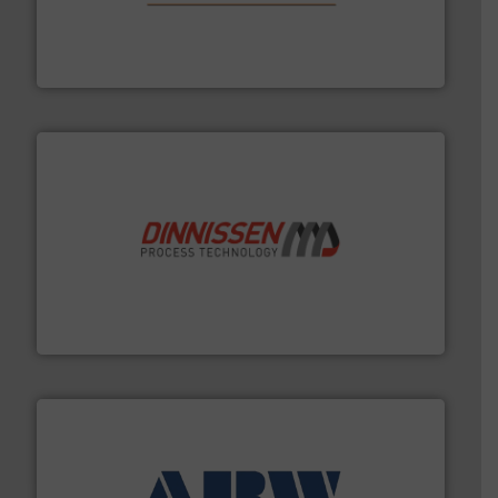
aanspreekpunt voor uw vragen omtrent stof.
Meer info
van officiële mg/Nm³ tot QAL1 metingen: Optyl is het
Van Low Budget Stofmeting tot Broken Bag Detection,
Optyl BVBA
by the best”.
Meer info ➜
procestechnologie en stortgoedtechnologie. “
Trusted
Wereldwijd opererend specialist in innovatieve
Dinnissen BV