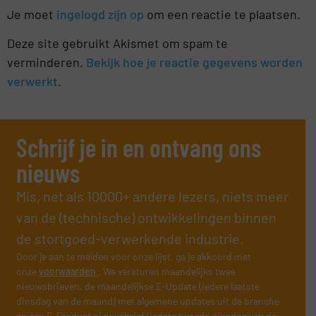
Je moet
ingelogd zijn op
om een reactie te plaatsen.
Deze site gebruikt Akismet om spam te
verminderen.
Bekijk hoe je reactie gegevens worden
verwerkt
.
Schrijf je in en ontvang ons
nieuws
Mis, net als 10000+ andere lezers, niets meer
van de (technische) ontwikkelingen binnen
de stortgoed-verwerkende industrie.
Door je aan te melden voor onze lijst, ga je akkoord met
onze
voorwaarden
. We versturen maandelijks twee
nieuwsbrieven, de maandelijkse E-Update (iedere laatste
dinsdag van de maand) met algemene updates uit de branche
en één E-Product nieuwsbrief (iedere tweede dinsdag van de