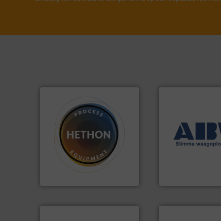
➜
weegoplossingen
materialen.
Meer info ➜
geautomatiseerd
name bij lastig te verwerken
componenten div
vloeistofdosering, met
aan weegapparatu
specialist in poeder- en
biedt naast een b
HETHON is wereldwijd
AB Weegtechniek
Hethon Nederland BV
AB Weegtechniek