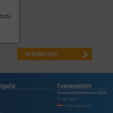
er info ➜
le
ief op het
 al meer
&
UW BEDRIJF HIER?
vigatie
Evenementen
Kunststoffenbeurs 2026
16 sep, 2026
’s-Hertogenbosch