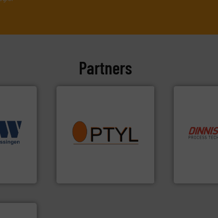
Partners
info ➜
.
Meer info
vragen omtrent stof.
Meer
info ➜
e
aanspreekpunt voor uw
“
Trusted by t
erse
QAL1 metingen: Optyl is het
stortgoedte
ur en -
van officiële mg/Nm³ tot
procestechn
reed scala
tot Broken Bag Detection,
specialist i
 (ABW)
Van Low Budget Stofmeting
Wereldwijd 
Optyl BVBA
Dinnissen BV