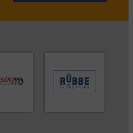
Meer info ➜
sectoren hebben geholpen.
klanten in verschillende
he best”.
Meer
transportprocessen die
chnologie.
verpakking- en
ologie en
gespecialiseerd in weeg-,
n innovatieve
Industries nv
opererend
Sinds 1845 is Robbe
Robbe Industries nv