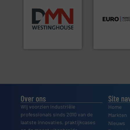
luchttechniek.
Me
Meer info ➜
verbindingen en
biomassa industrieën.
gebied van flexibe
mineralen-, energie en
dan dertig jaar act
farmaceutische,
Compensatoren is
plastic-, (petro) chemische,
Euro Manchetten 
voor de voedings-, dairy,
Maatwerk in componenten
Compensatoren BV
DMN-WESTINGHOUSE
Euro-Manchetten &
Over ons
Site na
Wij voorzien industriële
Home
professionals sinds 2010 van de
Markten
laatste innovaties, praktijkcases
Nieuws