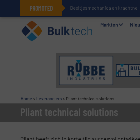
PROMOTED
Deeltjesmechanica en krachtne
Geïntegreerde doserings- en wee
Markten
Nie
Home
>
Leveranciers
>
Pliant technical solutions
Pliant technical solutions
Pliant heeft zich in korte tijd succesvol ontwikk