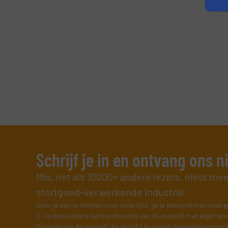
Schrijf je in en ontvang ons 
Mis, net als 10000+ andere lezers, niets me
stortgoed-verwerkende industrie.
Door je aan te melden voor onze lijst, ga je akkoord met onze
v
E-Update (iedere laatste dinsdag van de maand) met algemene
dinsdag van de maand) die gericht is op een bepaalde technol