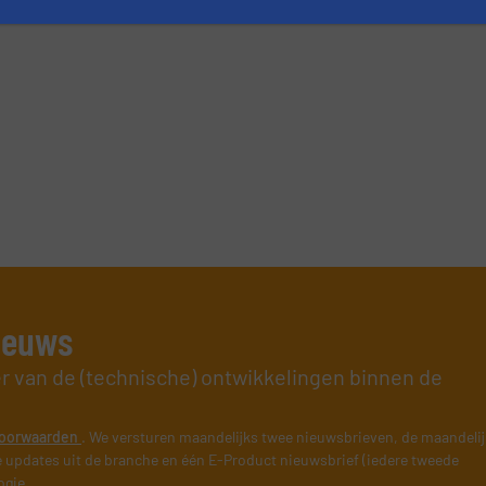
nieuws
er van de (technische) ontwikkelingen binnen de
oorwaarden
. We versturen maandelijks twee nieuwsbrieven, de maandeli
 updates uit de branche en één E-Product nieuwsbrief (iedere tweede
ogie.