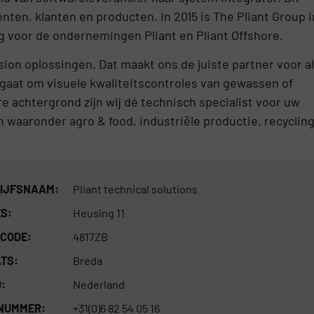
ten, klanten en producten. In 2015 is The Pliant Group i
 voor de ondernemingen Pliant en Pliant Offshore.
ision oplossingen. Dat maakt ons de juiste partner voor al
gaat om visuele kwaliteitscontroles van gewassen of
re achtergrond zijn wij dé technisch specialist voor uw
en waaronder agro & food, industriële productie, recyclin
IJFSNAAM:
Pliant technical solutions
S:
Heusing 11
CODE:
4817ZB
TS:
Breda
:
Nederland
 NUMMER:
+31(0)6 82 54 05 16