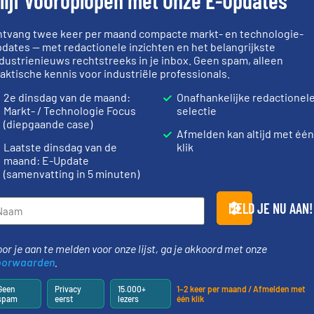
lijf Vooroplopen met Onze E-Updates
ntvang twee keer per maand compacte markt- en technologie-
dates — met redactionele inzichten en het belangrijkste
dustrienieuws rechtstreeks in je inbox. Geen spam, alleen
aktische kennis voor industriële professionals.
2e dinsdag van de maand:
Onafhankelijke redactionel
Markt- / Technologie Focus
selectie
(diepgaande case)
Afmelden kan altijd met één
Laatste dinsdag van de
klik
maand: E-Update
(samenvatting in 5 minuten)
MELD JE NU AAN!
or je aan te melden voor onze lijst, ga je akkoord met onze
oorwaarden
.
Geen
Privacy
15.000+
1–2 keer per maand / Afmelden met
spam
eerst
lezers
één klik