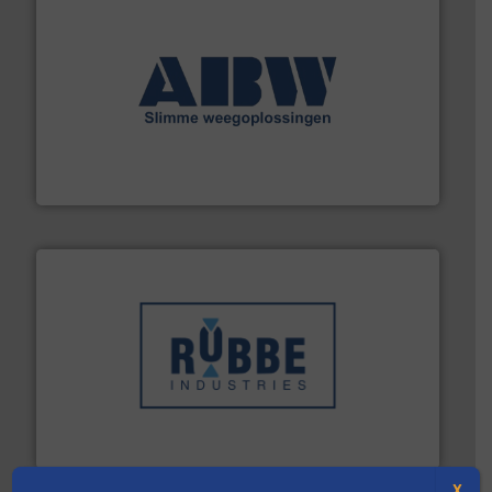
geautomatiseerde weegoplossingen.
Meer info ➜
aan weegapparatuur en -componenten diverse
AB Weegtechniek (ABW) biedt naast een breed scala
AB Weegtechniek
➜
in verschillende sectoren hebben geholpen.
Meer info
weeg-, verpakking- en transportprocessen die klanten
Sinds 1845 is Robbe Industries nv gespecialiseerd in
Robbe Industries nv
X