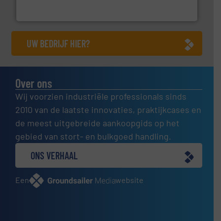
Euro-Manchetten & Compensatoren BV
UW BEDRIJF HIER?
Over ons
Wij voorzien industriële professionals sinds
2010 van de laatste innovaties, praktijkcases en
de meest uitgebreide aankoopgids op het
gebied van stort- en bulkgoed handling.
ONS VERHAAL
Een
website