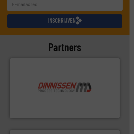
INSCHRIJVEN
Partners
by the best”.
Meer info ➜
procestechnologie en stortgoedtechnologie. “
Trusted
Wereldwijd opererend specialist in innovatieve
Dinnissen BV