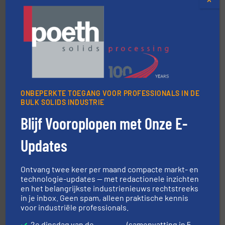
➜
aanspreekpunt voor uw vragen omtrent stof.
Meer info
van officiële mg/Nm³ tot QAL1 metingen: Optyl is het
Van Low Budget Stofmeting tot Broken Bag Detection,
ONBEPERKTE TOEGANG VOOR PROFESSIONALS IN DE
Optyl BVBA
BULK SOLIDS INDUSTRIE
Blijf Vooroplopen met Onze E-
Updates
Ontvang twee keer per maand compacte markt- en
technologie-updates — met redactionele inzichten
info ➜
en het belangrijkste industrienieuws rechtstreeks
mineralen-, energie en biomassa industrieën.
Meer
in je inbox. Geen spam, alleen praktische kennis
plastic-, (petro) chemische, farmaceutische,
voor industriële professionals.
Maatwerk in componenten voor de voedings-, dairy,
DMN-WESTINGHOUSE
2e dinsdag van de
(samenvatting in 5