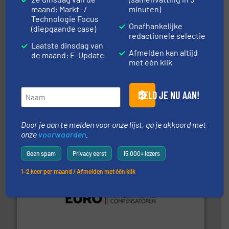
maand: Markt- /
minuten)
Technologie Focus
Onafhankelijke
(diepgaande case)
redactionele selectie
Laatste dinsdag van
Afmelden kan altijd
de maand: E-Update
met één klik
materialen.
Meer info ➜
MELD JE NU AAN!
vloeistofdosering, met name bij lastig te verwerken
HETHON is wereldwijd specialist in poeder- en
Hethon Nederland BV
Door je aan te melden voor onze lijst, ga je akkoord met
onze
voorwaarden
.
Geen spam
Privacy eerst
15.000+ lezers
1–2 keer per maand / Afmelden met één klik
verbindingen en luchttechniek.
Meer info ➜
dertig jaar actief op het gebied van flexibele
Euro Manchetten & Compensatoren is al meer dan