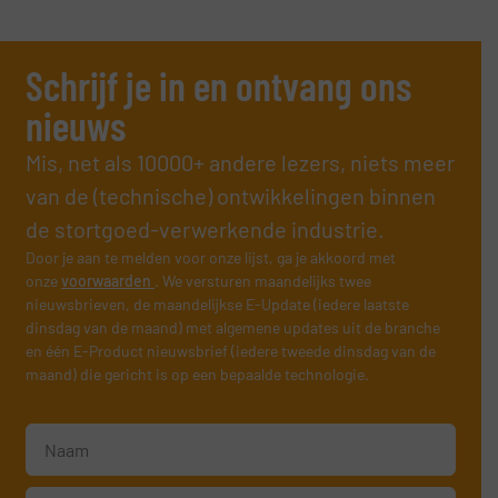
Schrijf je in en ontvang ons
nieuws
Mis, net als 10000+ andere lezers, niets meer
van de (technische) ontwikkelingen binnen
de stortgoed-verwerkende industrie.
Door je aan te melden voor onze lijst, ga je akkoord met
onze
voorwaarden
. We versturen maandelijks twee
nieuwsbrieven, de maandelijkse E-Update (iedere laatste
dinsdag van de maand) met algemene updates uit de branche
en één E-Product nieuwsbrief (iedere tweede dinsdag van de
maand) die gericht is op een bepaalde technologie.