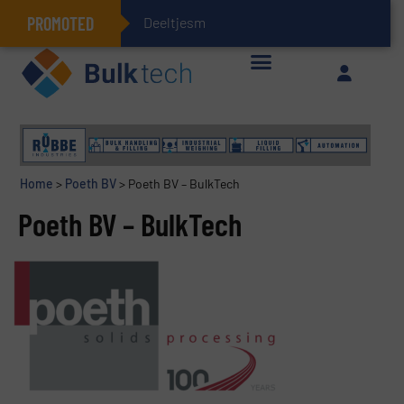
PROMOTED
Deeltjesmechanica
Geïntegreerde doserings- en weegsystemen: Efficiëntie, kwaliteit en duurzaamheid in één oogopslag
Home
>
Poeth BV
>
Poeth BV – BulkTech
Poeth BV – BulkTech