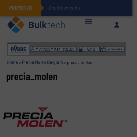
PROMOTED
Deeltjesmechanica en k
Geïntegreerde doserings- en weegsystemen: Efficiëntie, kwaliteit en duurzaamheid in één oogopslag
Home
>
Precia Molen Belgium
>
precia_molen
precia_molen