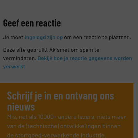
Geef een reactie
Je moet
ingelogd zijn op
om een reactie te plaatsen.
Deze site gebruikt Akismet om spam te
verminderen.
Bekijk hoe je reactie gegevens worden
verwerkt
.
Schrijf je in en ontvang ons
nieuws
Mis, net als 10000+ andere lezers, niets meer
van de (technische) ontwikkelingen binnen
de stortgoed-verwerkende industrie.