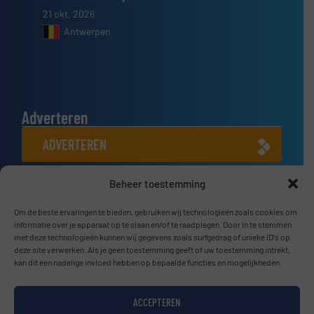
21 okt, 2026
Antwerpen
Adverteren
ADVERTEREN
Beheer toestemming
Connect met ons
LINKEDIN
Om de beste ervaringen te bieden, gebruiken wij technologieën zoals cookies om
informatie over je apparaat op te slaan en/of te raadplegen. Door in te stemmen
met deze technologieën kunnen wij gegevens zoals surfgedrag of unieke ID's op
SCHRIJF JE NU IN
deze site verwerken. Als je geen toestemming geeft of uw toestemming intrekt,
kan dit een nadelige invloed hebben op bepaalde functies en mogelijkheden.
ACCEPTEREN