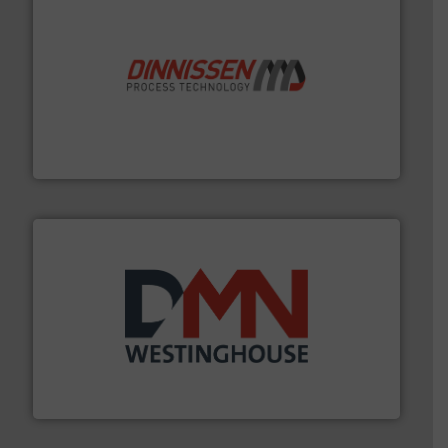
by the best”.
Meer info ➜
procestechnologie en stortgoedtechnologie. “
Trusted
Wereldwijd opererend specialist in innovatieve
Dinnissen BV
info ➜
mineralen-, energie en biomassa industrieën.
Meer
plastic-, (petro) chemische, farmaceutische,
Maatwerk in componenten voor de voedings-, dairy,
DMN-WESTINGHOUSE