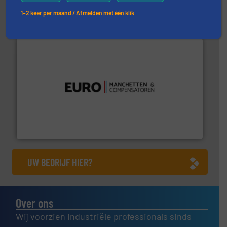
Robbe Industries nv
1–2 keer per maand / Afmelden met één klik
verbindingen en luchttechniek.
Meer info ➜
dertig jaar actief op het gebied van flexibele
Euro Manchetten & Compensatoren is al meer dan
Euro-Manchetten & Compensatoren BV
UW BEDRIJF HIER?
Over ons
Wij voorzien industriële professionals sinds