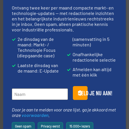
Ontvang twee keer per maand compacte markt- en
technologie-updates — met redactionele inzichten
en het belangrijkste industrienieuws rechtstreeks
in je inbox. Geen spam, alleen praktische kennis
voor industriële professionals.
2e dinsdag van de
(samenvatting in 5
maand: Markt- /
minuten)
geautomatiseerde weegoplossingen.
Meer info ➜
Technologie Focus
aan weegapparatuur en -componenten diverse
Onafhankelijke
(diepgaande case)
AB Weegtechniek (ABW) biedt naast een breed scala
redactionele selectie
AB Weegtechniek
Laatste dinsdag van
Afmelden kan altijd
de maand: E-Update
met één klik
MELD JE NU AAN!
Door je aan te melden voor onze lijst, ga je akkoord met
➜
onze
voorwaarden
.
in verschillende sectoren hebben geholpen.
Meer info
weeg-, verpakking- en transportprocessen die klanten
Sinds 1845 is Robbe Industries nv gespecialiseerd in
Geen spam
Privacy eerst
15.000+ lezers