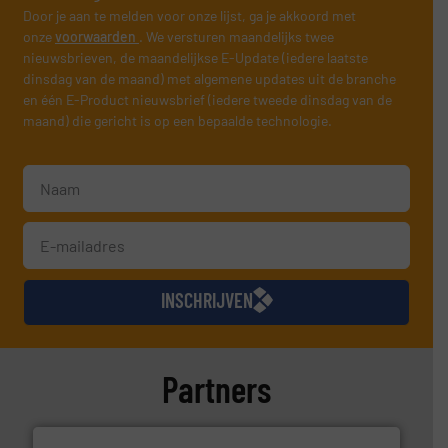
Door je aan te melden voor onze lijst, ga je akkoord met
onze
voorwaarden
. We versturen maandelijks twee
nieuwsbrieven, de maandelijkse E-Update (iedere laatste
dinsdag van de maand) met algemene updates uit de branche
en één E-Product nieuwsbrief (iedere tweede dinsdag van de
maand) die gericht is op een bepaalde technologie.
INSCHRIJVEN
Partners