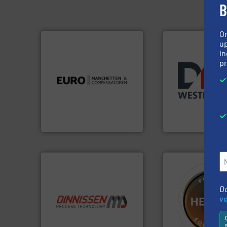
B
O
up
in
pr
luchttechniek.
Meer info ➜
Meer info ➜
verbindingen en
biomassa industr
gebied van flexibele
mineralen-, energ
dan dertig jaar actief op het
farmaceutische,
Compensatoren is al meer
plastic-, (petro) 
Euro Manchetten &
voor de voedings-,
Maatwerk in com
Compensatoren BV
Euro-Manchetten &
DMN-WESTINGHOUSE
Do
info ➜
v
“
Trusted by the best”.
Meer
materialen.
Meer 
stortgoedtechnologie.
name bij lastig te
procestechnologie en
vloeistofdosering
specialist in innovatieve
specialist in poed