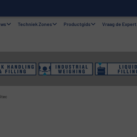
gsystemen: Efficiëntie, kwaliteit en duurzaamheid in één oogops
uws
Techniek Zones
Productgids
Vraag de Expert
itec