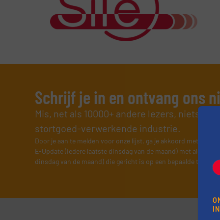
Schrijf je in en ontvang ons 
Mis, net als 10000+ andere lezers, niets me
stortgoed-verwerkende industrie.
Door je aan te melden voor onze lijst, ga je akkoord met onze
v
E-Update (iedere laatste dinsdag van de maand) met algemene
dinsdag van de maand) die gericht is op een bepaalde technol
O
I