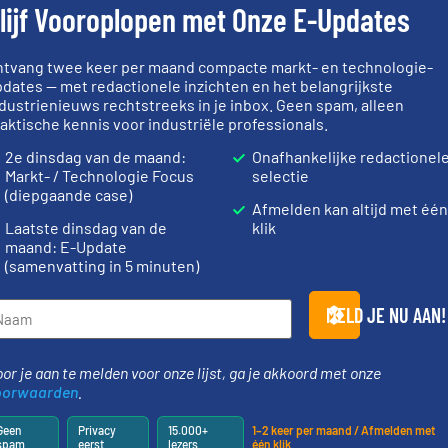
lijf Vooroplopen met Onze E-Updates
Partners
ntvang twee keer per maand compacte markt- en technologie-
dates — met redactionele inzichten en het belangrijkste
dustrienieuws rechtstreeks in je inbox. Geen spam, alleen
Meer info ➜
aktische kennis voor industriële professionals.
➜
sectoren he
ieën.
weegoplossingen.
Meer info
klanten in v
2e dinsdag van de maand:
Onafhankelijke redactionel
ie en
geautomatiseerde
transportpr
componenten diverse
verpakking-
Markt- / Technologie Focus
selectie
chemische,
aan weegapparatuur en -
gespecialise
(diepgaande case)
 dairy,
biedt naast een breed scala
Industries n
Afmelden kan altijd met één
ponenten
AB Weegtechniek (ABW)
Sinds 1845 
Laatste dinsdag van de
klik
AB Weegtechniek
Robbe Industri
maand: E-Update
(samenvatting in 5 minuten)
MELD JE NU AAN!
or je aan te melden voor onze lijst, ga je akkoord met onze
oorwaarden
.
info ➜
 verwerken
, met
Geen
Privacy
15.000+
1–2 keer per maand / Afmelden met
er- en
spam
eerst
lezers
één klik