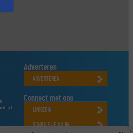
Adverteren
ADVERTEREN
Connect met ons
e
our of
LINKEDIN
SCHRIJF JE NU IN