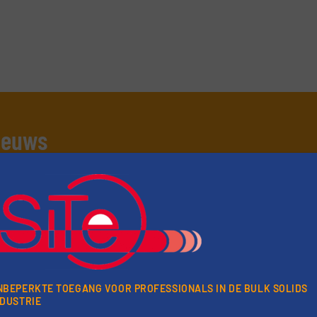
nieuws
er van de (technische) ontwikkelingen binnen de
oorwaarden
. We versturen maandelijks twee nieuwsbrieven, de maandeli
 updates uit de branche en één E-Product nieuwsbrief (iedere tweede
ogie.
NBEPERKTE TOEGANG VOOR PROFESSIONALS IN DE BULK SOLIDS
NDUSTRIE