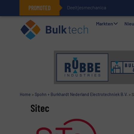
PROMOTED
Deeltjesmechanica en krachtne
Geïntegreerde doserings- en wee
Markten
Nie
Home
>
Spohn + Burkhardt Nederland Electrotechniek B.V.
>
S
Sitec