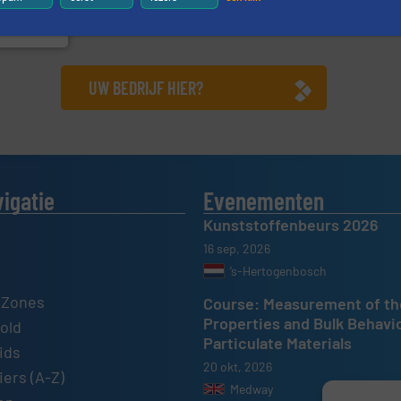
wijd
UW BEDRIJF HIER?
vigatie
Evenementen
Kunststoffenbeurs 2026
16 sep, 2026
’s-Hertogenbosch
 Zones
Course: Measurement of th
Properties and Bulk Behavi
old
Particulate Materials
ids
20 okt, 2026
ers (A-Z)
Medway