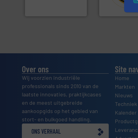
Wereldwijd opererend
HETHON is wereld
Dinnissen BV
Hethon Nederland BV
Over ons
Site na
Wij voorzien industriële
Home
professionals sinds 2010 van de
Markten
laatste innovaties, praktijkcases
Nieuws
en de meest uitgebreide
Techniek
aankoopgids op het gebied van
Kalender 
stort- en bulkgoed handling.
Productg
Leveranci
ONS VERHAAL