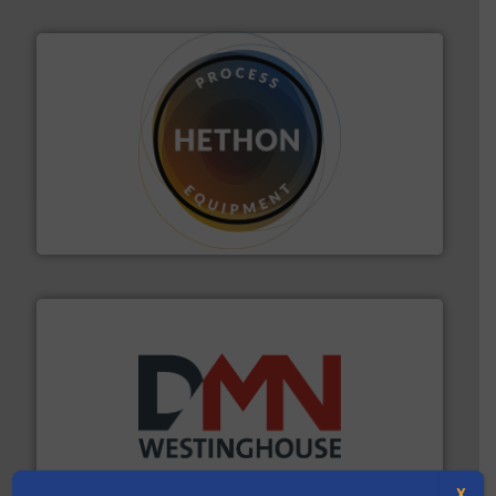
materialen.
Meer info ➜
vloeistofdosering, met name bij lastig te verwerken
HETHON is wereldwijd specialist in poeder- en
Hethon Nederland BV
info ➜
mineralen-, energie en biomassa industrieën.
Meer
plastic-, (petro) chemische, farmaceutische,
Maatwerk in componenten voor de voedings-, dairy,
X
DMN-WESTINGHOUSE