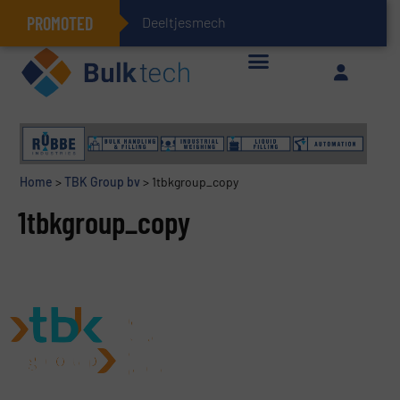
PROMOTED
Deeltjesmechanica en
Geïntegreerde doserings- en weegsystemen: Efficiëntie, kwaliteit en duurzaamheid in één oogopslag
Home
>
TBK Group bv
>
1tbkgroup_copy
1tbkgroup_copy