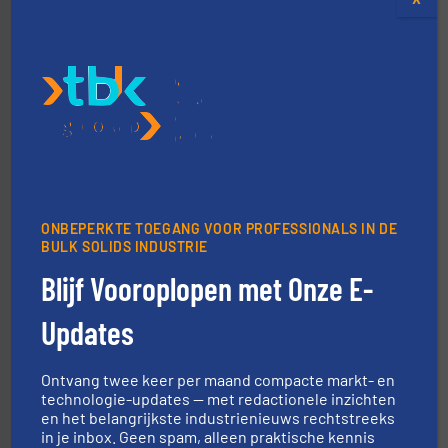
➜
in verschillende sectoren hebben geholpen.
Meer info
weeg-, verpakking- en transportprocessen die klanten
Sinds 1845 is Robbe Industries nv gespecialiseerd in
ONBEPERKTE TOEGANG VOOR PROFESSIONALS IN DE
Robbe Industries nv
BULK SOLIDS INDUSTRIE
Blijf Vooroplopen met Onze E-
Updates
Ontvang twee keer per maand compacte markt- en
technologie-updates — met redactionele inzichten
en het belangrijkste industrienieuws rechtstreeks
by the best”.
Meer info ➜
in je inbox. Geen spam, alleen praktische kennis
procestechnologie en stortgoedtechnologie. “
Trusted