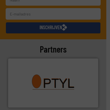
INSCHRIJVEN
Partners
➜
aanspreekpunt voor uw vragen omtrent stof.
Meer info
van officiële mg/Nm³ tot QAL1 metingen: Optyl is het
Van Low Budget Stofmeting tot Broken Bag Detection,
Optyl BVBA