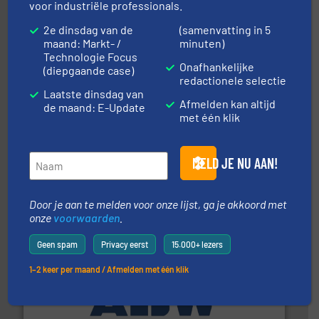
voor industriële professionals.
Wereldwijd opererend specialist in innovatieve
Dinnissen BV
2e dinsdag van de
(samenvatting in 5
maand: Markt- /
minuten)
Technologie Focus
Onafhankelijke
(diepgaande case)
redactionele selectie
Laatste dinsdag van
Afmelden kan altijd
de maand: E-Update
met één klik
verbindingen en luchttechniek.
Meer info ➜
MELD JE NU AAN!
dertig jaar actief op het gebied van flexibele
Euro Manchetten & Compensatoren is al meer dan
Euro-Manchetten & Compensatoren BV
Door je aan te melden voor onze lijst, ga je akkoord met
onze
voorwaarden
.
Geen spam
Privacy eerst
15.000+ lezers
1–2 keer per maand / Afmelden met één klik