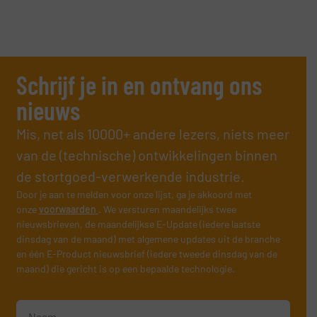
Schrijf je in en ontvang ons
nieuws
Mis, net als 10000+ andere lezers, niets meer
van de (technische) ontwikkelingen binnen
de stortgoed-verwerkende industrie.
Door je aan te melden voor onze lijst, ga je akkoord met
onze
voorwaarden
. We versturen maandelijks twee
nieuwsbrieven, de maandelijkse E-Update (iedere laatste
dinsdag van de maand) met algemene updates uit de branche
en één E-Product nieuwsbrief (iedere tweede dinsdag van de
maand) die gericht is op een bepaalde technologie.