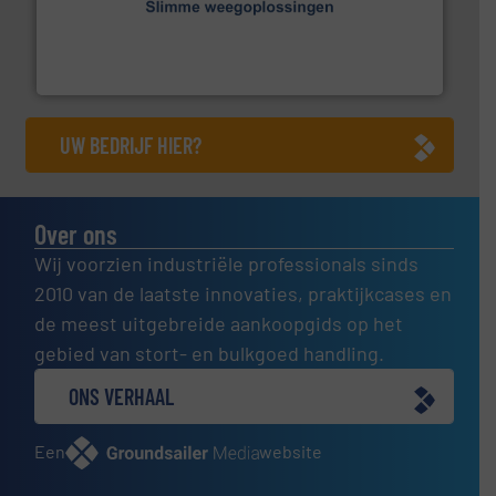
geautomatiseerde weegoplossingen.
Meer info ➜
aan weegapparatuur en -componenten diverse
AB Weegtechniek (ABW) biedt naast een breed scala
AB Weegtechniek
UW BEDRIJF HIER?
Over ons
Wij voorzien industriële professionals sinds
2010 van de laatste innovaties, praktijkcases en
de meest uitgebreide aankoopgids op het
gebied van stort- en bulkgoed handling.
ONS VERHAAL
Een
website