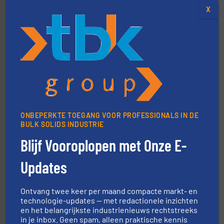
AB Weegtechniek (ABW) biedt naast een breed scala
X
AB Weegtechniek
materialen.
Meer info ➜
vloeistofdosering, met name bij lastig te verwerken
ONBEPERKTE TOEGANG VOOR PROFESSIONALS IN DE
HETHON is wereldwijd specialist in poeder- en
BULK SOLIDS INDUSTRIE
Hethon Nederland BV
Blijf Vooroplopen met Onze E-
Updates
Ontvang twee keer per maand compacte markt- en
technologie-updates — met redactionele inzichten
en het belangrijkste industrienieuws rechtstreeks
➜
in je inbox. Geen spam, alleen praktische kennis