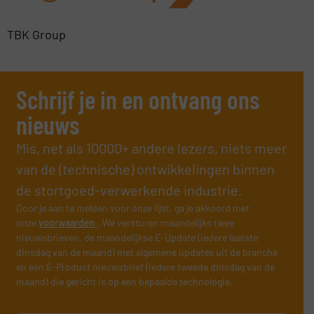
TBK Group
Schrijf je in en ontvang ons
nieuws
Mis, net als 10000+ andere lezers, niets meer
van de (technische) ontwikkelingen binnen
de stortgoed-verwerkende industrie.
Door je aan te melden voor onze lijst, ga je akkoord met
onze
voorwaarden
. We versturen maandelijks twee
nieuwsbrieven, de maandelijkse E-Update (iedere laatste
dinsdag van de maand) met algemene updates uit de branche
en één E-Product nieuwsbrief (iedere tweede dinsdag van de
maand) die gericht is op een bepaalde technologie.