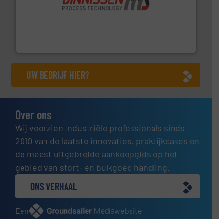
by the best”.
Meer info ➜
procestechnologie en stortgoedtechnologie. “
Trusted
Wereldwijd opererend specialist in innovatieve
Dinnissen BV
UW BEDRIJF HIER?
Over ons
Wij voorzien industriële professionals sinds
2010 van de laatste innovaties, praktijkcases en
de meest uitgebreide aankoopgids op het
gebied van stort- en bulkgoed handling.
ONS VERHAAL
Een
website