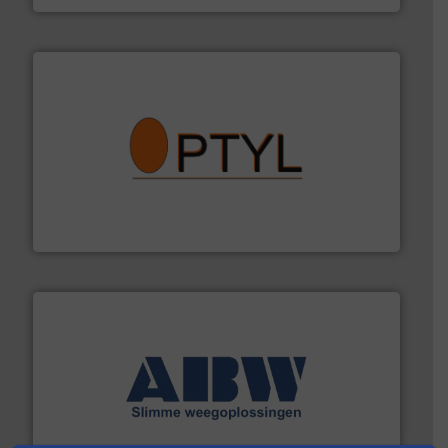
➜
aanspreekpunt voor uw vragen omtrent stof.
Meer info
van officiële mg/Nm³ tot QAL1 metingen: Optyl is het
Van Low Budget Stofmeting tot Broken Bag Detection,
Optyl BVBA
geautomatiseerde weegoplossingen.
Meer info ➜
aan weegapparatuur en -componenten diverse