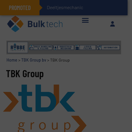
PROMOTED
Deeltjesmechanica en kra
Geïntegreerde doserings- en weegsystemen: Efficiëntie, kwaliteit en duurzaamheid in één oogopslag
Home
>
TBK Group bv
>
TBK Group
TBK Group