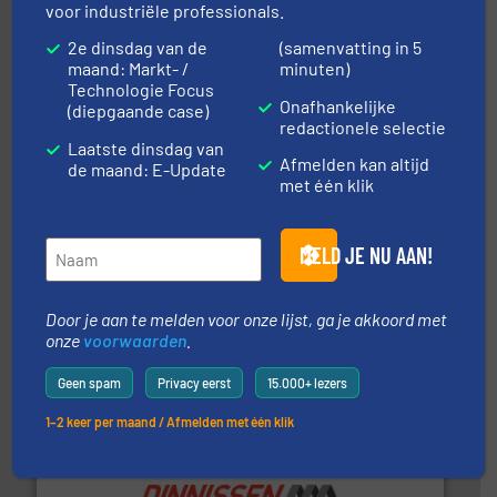
in verschillende sectoren hebben geholpen.
Meer info
voor industriële professionals.
weeg-, verpakking- en transportprocessen die klanten
Sinds 1845 is Robbe Industries nv gespecialiseerd in
2e dinsdag van de
(samenvatting in 5
Robbe Industries nv
maand: Markt- /
minuten)
Technologie Focus
Onafhankelijke
(diepgaande case)
redactionele selectie
Laatste dinsdag van
Afmelden kan altijd
de maand: E-Update
met één klik
MELD JE NU AAN!
info ➜
mineralen-, energie en biomassa industrieën.
Meer
plastic-, (petro) chemische, farmaceutische,
Maatwerk in componenten voor de voedings-, dairy,
Door je aan te melden voor onze lijst, ga je akkoord met
DMN-WESTINGHOUSE
onze
voorwaarden
.
Geen spam
Privacy eerst
15.000+ lezers
1–2 keer per maand / Afmelden met één klik