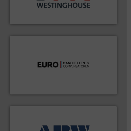
mineralen-, energie en biomassa industrieën.
Meer
plastic-, (petro) chemische, farmaceutische,
Maatwerk in componenten voor de voedings-, dairy,
DMN-WESTINGHOUSE
verbindingen en luchttechniek.
Meer info ➜
dertig jaar actief op het gebied van flexibele
Euro Manchetten & Compensatoren is al meer dan
Euro-Manchetten & Compensatoren BV