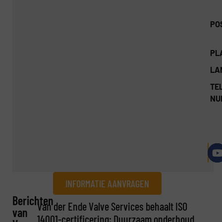
PO
PL
LA
TEL
NU
INFORMATIE AANVRAGEN
Berichten
Informatie aanvragen
Van der Ende Valve Services behaalt ISO
van
14001-certificering: Duurzaam onderhoud