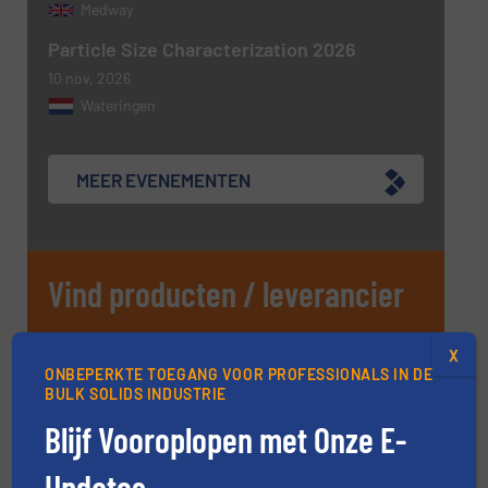
Medway
Particle Size Characterization 2026
10 nov, 2026
Wateringen
MEER EVENEMENTEN
Vind producten / leverancier
X
PRODUCTGIDS
ONBEPERKTE TOEGANG VOOR PROFESSIONALS IN DE
BULK SOLIDS INDUSTRIE
Blijf Vooroplopen met Onze E-
ZOEK BEDRIJF A - Z
Updates