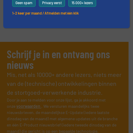
Geen spam
Privacy eerst
15.000+ lezers
VIDEO'S
1–2 keer per maand / Afmelden met één klik
Schrijf je in en ontvang ons
nieuws
Mis, net als 10000+ andere lezers, niets meer
van de (technische) ontwikkelingen binnen
de stortgoed-verwerkende industrie.
Door je aan te melden voor onze lijst, ga je akkoord met
onze
voorwaarden
. We versturen maandelijks twee
nieuwsbrieven, de maandelijkse E-Update (iedere laatste
dinsdag van de maand) met algemene updates uit de branche
en één E-Product nieuwsbrief (iedere tweede dinsdag van de
maand) die gericht is op een bepaalde technologie.