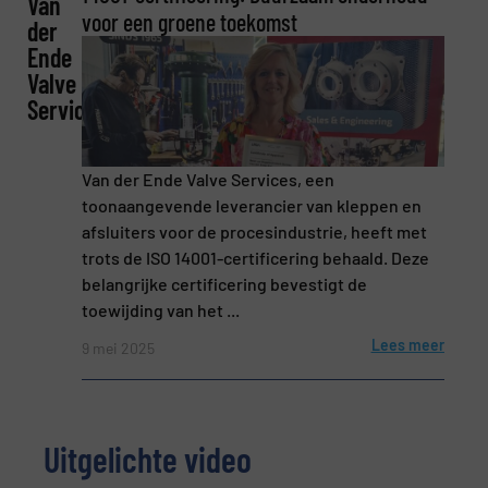
Van
Naam
(Vereist)
voor een groene toekomst
der
Ende
Valve
Services
Bedrijf
Van der Ende Valve Services, een
toonaangevende leverancier van kleppen en
E-mail
(Vereist)
afsluiters voor de procesindustrie, heeft met
trots de ISO 14001-certificering behaald. Deze
belangrijke certificering bevestigt de
toewijding van het ...
Telefoonnummer
Lees meer
9 mei 2025
Onderwerp
(Vereist)
Uitgelichte video