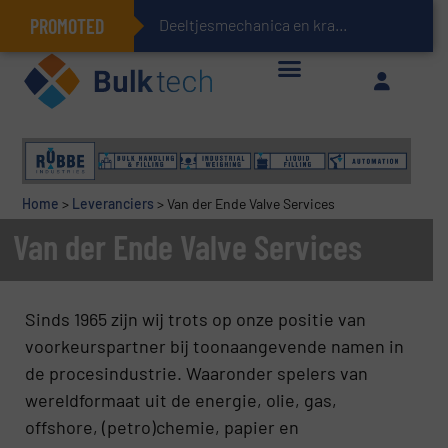
PROMOTED
Deeltjesmechanica en krachtnetwerken in stortgoedere
Geïntegreerde doserings- en weegsystemen: Efficiëntie, kwaliteit en duurzaamheid in één oogopslag
Home
>
Leveranciers
>
Van der Ende Valve Services
Van der Ende Valve Services
Sinds 1965 zijn wij trots op onze positie van
voorkeurspartner bij toonaangevende namen in
de procesindustrie. Waaronder spelers van
wereldformaat uit de energie, olie, gas,
offshore, (petro)chemie, papier en