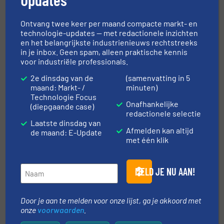
Ontvang twee keer per maand compacte markt- en
Navigatie
technologie-updates — met redactionele inzichten
en het belangrijkste industrienieuws rechtstreeks
in je inbox. Geen spam, alleen praktische kennis
voor industriële professionals.
MARKTEN
2e dinsdag van de
(samenvatting in 5
maand: Markt- /
minuten)
Technologie Focus
NIEUWS
Onafhankelijke
(diepgaande case)
redactionele selectie
Laatste dinsdag van
Afmelden kan altijd
de maand: E-Update
TECHNIEK ZONES
met één klik
VRAAG DE EXPERT
MELD JE NU AAN!
Door je aan te melden voor onze lijst, ga je akkoord met
EVENEMENTEN
onze
voorwaarden
.