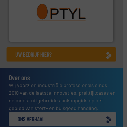
➜
aanspreekpunt voor uw vragen omtrent stof.
Meer info
van officiële mg/Nm³ tot QAL1 metingen: Optyl is het
Van Low Budget Stofmeting tot Broken Bag Detection,
Optyl BVBA
UW BEDRIJF HIER?
Over ons
Wij voorzien industriële professionals sinds
2010 van de laatste innovaties, praktijkcases en
de meest uitgebreide aankoopgids op het
gebied van stort- en bulkgoed handling.
ONS VERHAAL