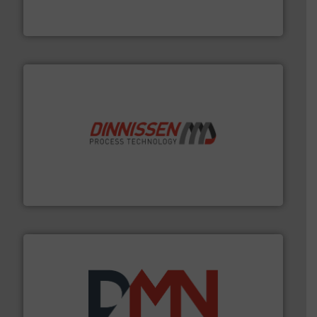
Sinds 1845 is Robbe Industries nv gespecialiseerd in
Robbe Industries nv
by the best”.
Meer info ➜
procestechnologie en stortgoedtechnologie. “
Trusted
Wereldwijd opererend specialist in innovatieve
Dinnissen BV
info ➜