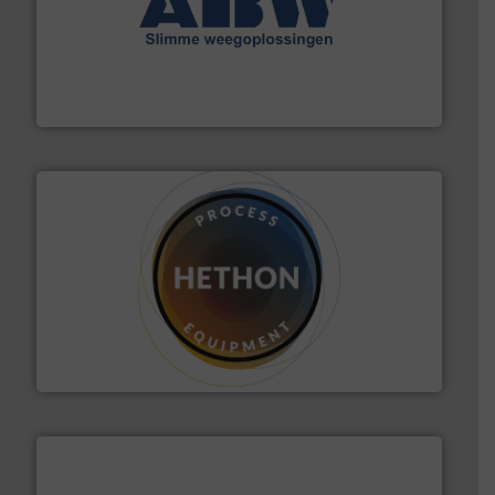
geautomatiseerde weegoplossingen.
Meer info ➜
aan weegapparatuur en -componenten diverse
AB Weegtechniek (ABW) biedt naast een breed scala
AB Weegtechniek
materialen.
Meer info ➜
vloeistofdosering, met name bij lastig te verwerken
HETHON is wereldwijd specialist in poeder- en
Hethon Nederland BV