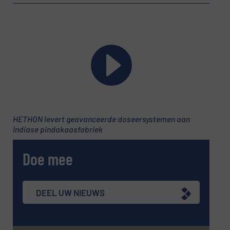
Bericht
(Vereist)
HETHON levert geavanceerde doseersystemen aan
Indiase pindakaasfabriek
Doe mee
Nieuwsbrief
Ja, schrijf mij in voor de BulkTech
nieuwsbrieven.
DEEL UW NIEUWS
CAPTCHA