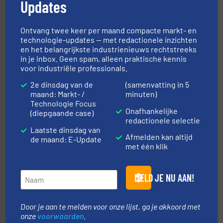
Updates
procestechnologie en stortgoedtechnologie. “
Trusted
Wereldwijd opererend specialist in innovatieve
Dinnissen BV
Ontvang twee keer per maand compacte markt- en
technologie-updates — met redactionele inzichten
en het belangrijkste industrienieuws rechtstreeks
in je inbox. Geen spam, alleen praktische kennis
voor industriële professionals.
2e dinsdag van de
(samenvatting in 5
maand: Markt- /
minuten)
Technologie Focus
Onafhankelijke
➜
(diepgaande case)
in verschillende sectoren hebben geholpen.
Meer info
redactionele selectie
weeg-, verpakking- en transportprocessen die klanten
Laatste dinsdag van
Sinds 1845 is Robbe Industries nv gespecialiseerd in
Afmelden kan altijd
de maand: E-Update
Robbe Industries nv
met één klik
MELD JE NU AAN!
Door je aan te melden voor onze lijst, ga je akkoord met
onze
voorwaarden
.