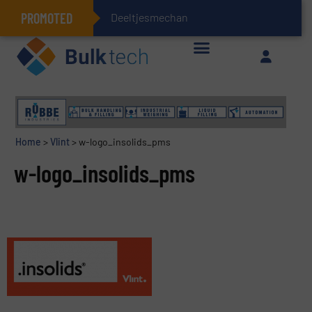
PROMOTED
Deeltjesmechanica en kr
Geïntegreerde doserings- en weegsystemen: Efficiëntie, kwaliteit en duurzaamheid in één oogopslag
Home
>
Vlint
>
w-logo_insolids_pms
w-logo_insolids_pms