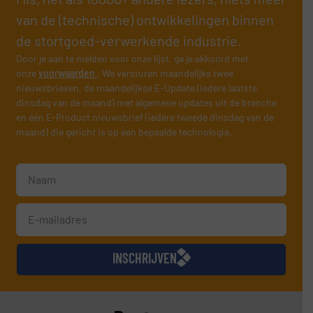
van de (technische) ontwikkelingen binnen
de stortgoed-verwerkende industrie.
Door je aan te melden voor onze lijst, ga je akkoord met
onze
voorwaarden
. We versturen maandelijks twee
nieuwsbrieven, de maandelijkse E-Update (iedere laatste
dinsdag van de maand) met algemene updates uit de branche
en één E-Product nieuwsbrief (iedere tweede dinsdag van de
maand) die gericht is op een bepaalde technologie.
INSCHRIJVEN