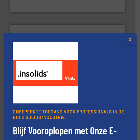
Euro-Manchetten & Compensatoren BV
X
info ➜
mineralen-, energie en biomassa industrieën.
Meer
plastic-, (petro) chemische, farmaceutische,
Maatwerk in componenten voor de voedings-, dairy,
DMN-WESTINGHOUSE
ONBEPERKTE TOEGANG VOOR PROFESSIONALS IN DE
BULK SOLIDS INDUSTRIE
Blijf Vooroplopen met Onze E-
by the best”.
Meer info ➜