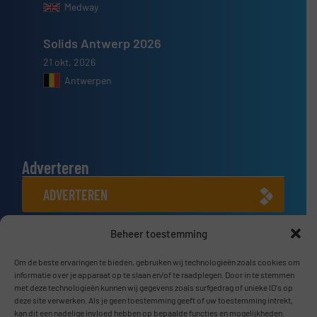
Medway
Solids Antwerp 2026
21 okt, 2026
Antwerpen
Adverteren
ADVERTEREN
Beheer toestemming
Connect met ons
LINKEDIN
Om de beste ervaringen te bieden, gebruiken wij technologieën zoals cookies om
informatie over je apparaat op te slaan en/of te raadplegen. Door in te stemmen
met deze technologieën kunnen wij gegevens zoals surfgedrag of unieke ID's op
SCHRIJF JE NU IN
deze site verwerken. Als je geen toestemming geeft of uw toestemming intrekt,
kan dit een nadelige invloed hebben op bepaalde functies en mogelijkheden.