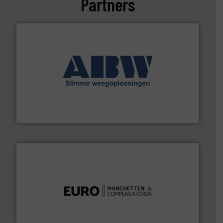
Partners
geautomatiseerde weegoplossingen.
Meer info ➜
aan weegapparatuur en -componenten diverse
AB Weegtechniek (ABW) biedt naast een breed scala
AB Weegtechniek
verbindingen en luchttechniek.
Meer info ➜
dertig jaar actief op het gebied van flexibele
Euro Manchetten & Compensatoren is al meer dan