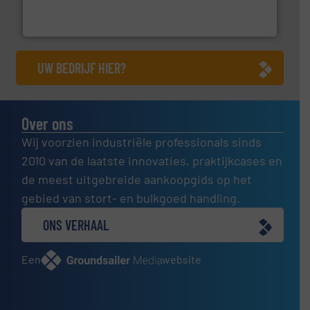
Sinds 1845 is Robbe Industries nv gespecialiseerd in
Robbe Industries nv
UW BEDRIJF HIER?
Over ons
Wij voorzien industriële professionals sinds
2010 van de laatste innovaties, praktijkcases en
de meest uitgebreide aankoopgids op het
gebied van stort- en bulkgoed handling.
ONS VERHAAL
Een
website