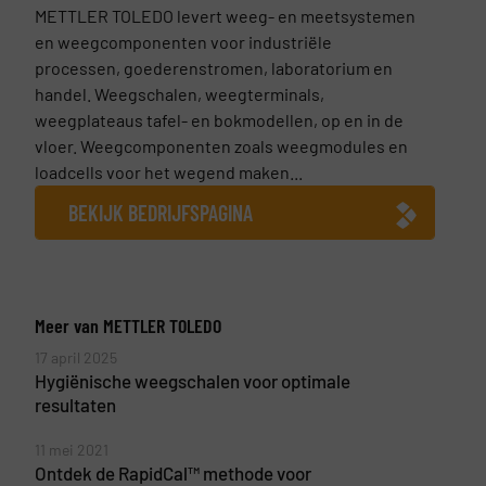
METTLER TOLEDO levert weeg- en meetsystemen
en weegcomponenten voor industriële
processen, goederenstromen, laboratorium en
handel. Weegschalen, weegterminals,
weegplateaus tafel- en bokmodellen, op en in de
vloer. Weegcomponenten zoals weegmodules en
loadcells voor het wegend maken...
BEKIJK BEDRIJFSPAGINA
Meer van METTLER TOLEDO
17 april 2025
Hygiënische weegschalen voor optimale
resultaten
11 mei 2021
Ontdek de RapidCal™ methode voor