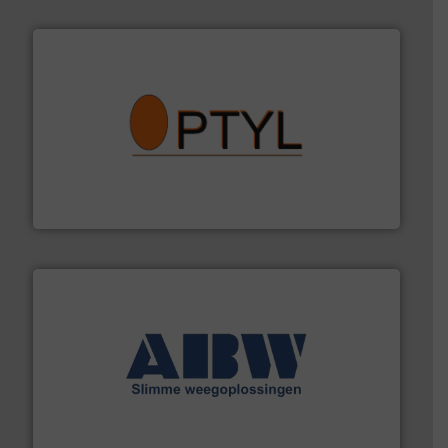
➜
aanspreekpunt voor uw vragen omtrent stof.
Meer info
van officiële mg/Nm³ tot QAL1 metingen: Optyl is het
Van Low Budget Stofmeting tot Broken Bag Detection,
Optyl BVBA
geautomatiseerde weegoplossingen.
Meer info ➜
aan weegapparatuur en -componenten diverse
AB Weegtechniek (ABW) biedt naast een breed scala
AB Weegtechniek