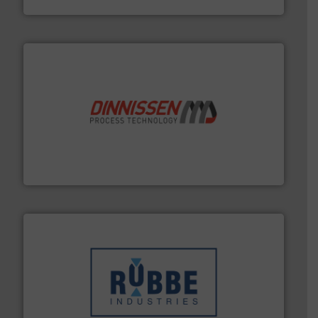
by the best”.
Meer info ➜
procestechnologie en stortgoedtechnologie. “
Trusted
Wereldwijd opererend specialist in innovatieve
Dinnissen BV
➜
in verschillende sectoren hebben geholpen.
Meer info
weeg-, verpakking- en transportprocessen die klanten