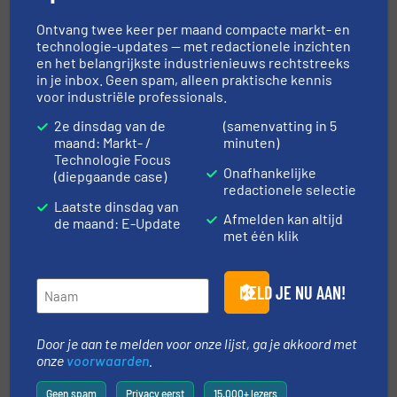
Ontvang twee keer per maand compacte markt- en
Lees meer
6 april 2023
technologie-updates — met redactionele inzichten
en het belangrijkste industrienieuws rechtstreeks
Centrifugaal ventilatoren en
in je inbox. Geen spam, alleen praktische kennis
coulissendempers voor een
voor industriële professionals.
droogproces
2e dinsdag van de
(samenvatting in 5
maand: Markt- /
minuten)
Praktijkcases, Thermische behandeling
Technologie Focus
Onafhankelijke
(diepgaande case)
Lees meer
redactionele selectie
13 april 2023
Laatste dinsdag van
Afmelden kan altijd
de maand: E-Update
Kan thee een explosie
met één klik
veroorzaken?
MELD JE NU AAN!
Brand- en Explosiebeveiliging, Praktijkcases
Door je aan te melden voor onze lijst, ga je akkoord met
Lees meer
19 september 2023
onze
voorwaarden
.
Geen spam
Privacy eerst
15.000+ lezers