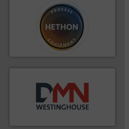
materialen.
Meer info ➜
vloeistofdosering, met name bij lastig te verwerken
HETHON is wereldwijd specialist in poeder- en
Hethon Nederland BV
info ➜
mineralen-, energie en biomassa industrieën.
Meer
plastic-, (petro) chemische, farmaceutische,
Maatwerk in componenten voor de voedings-, dairy,
DMN-WESTINGHOUSE