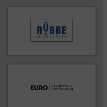
➜
in verschillende sectoren hebben geholpen.
Meer info
weeg-, verpakking- en transportprocessen die klanten
Sinds 1845 is Robbe Industries nv gespecialiseerd in
Robbe Industries nv
verbindingen en luchttechniek.
Meer info ➜
dertig jaar actief op het gebied van flexibele
Euro Manchetten & Compensatoren is al meer dan
Euro-Manchetten & Compensatoren BV