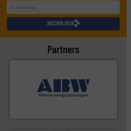
INSCHRIJVEN
Partners
geautomatiseerde weegoplossingen.
Meer info ➜
aan weegapparatuur en -componenten diverse
AB Weegtechniek (ABW) biedt naast een breed scala
AB Weegtechniek