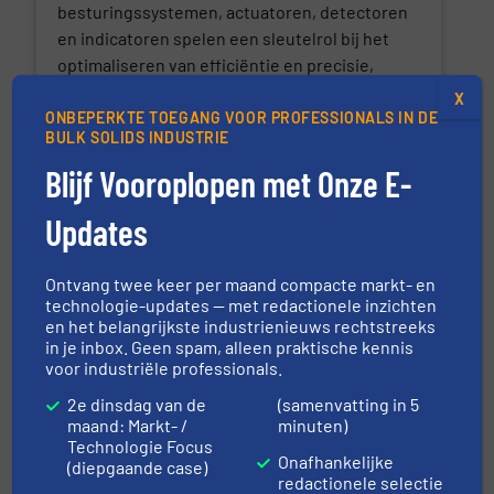
besturingssystemen, actuatoren, detectoren
en indicatoren spelen een sleutelrol bij het
optimaliseren van efficiëntie en precisie,
waardoor geavanceerde processen en
X
nauwkeurige kwaliteitscontrole mogelijk zijn.
ONBEPERKTE TOEGANG VOOR PROFESSIONALS IN DE
BULK SOLIDS INDUSTRIE
Producten
Blijf Vooroplopen met Onze E-
Schakelaars
Updates
Regelsystemen
Ontvang twee keer per maand compacte markt- en
Besturingssystemen
technologie-updates — met redactionele inzichten
en het belangrijkste industrienieuws rechtstreeks
in je inbox. Geen spam, alleen praktische kennis
Actuatoren
voor industriële professionals.
Detectoren
2e dinsdag van de
(samenvatting in 5
maand: Markt- /
minuten)
Technologie Focus
Indicatoren
Onafhankelijke
(diepgaande case)
redactionele selectie