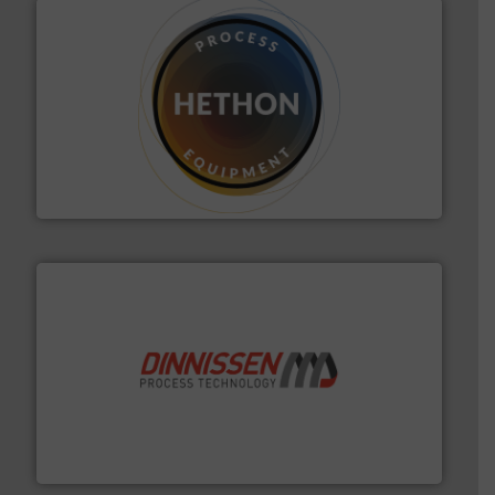
materialen.
Meer info ➜
vloeistofdosering, met name bij lastig te verwerken
HETHON is wereldwijd specialist in poeder- en
Hethon Nederland BV
by the best”.
Meer info ➜
procestechnologie en stortgoedtechnologie. “
Trusted
Wereldwijd opererend specialist in innovatieve
Dinnissen BV