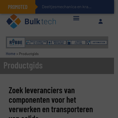
PROMOTED
Deeltjesmechanica en krachtnetwerken in stortgoederen
Geïntegreerde doserings- en weegsystemen: Efficiëntie, kwaliteit en duurzaamheid in één oogopslag
Home
>
Productgids
Productgids
Zoek leveranciers van
componenten voor het
verwerken en transporteren