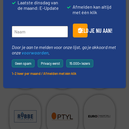
Laatste dinsdag van
TOON MEER
Afmelden kan altijd
de maand: E-Update
met één klik
MELD JE NU AAN!
Aanbevolen leveranciers:
Door je aan te melden voor onze lijst, ga je akkoord met
onze
voorwaarden
.
Geen spam
Privacy eerst
15.000+ lezers
1–2 keer per maand / Afmelden met één klik