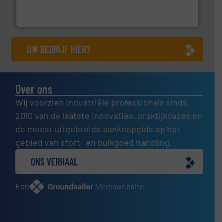
Maatwerk in componenten voor de voedings-, dairy,
DMN-WESTINGHOUSE
UW BEDRIJF HIER?
Over ons
Wij voorzien industriële professionals sinds
2010 van de laatste innovaties, praktijkcases en
de meest uitgebreide aankoopgids op het
gebied van stort- en bulkgoed handling.
ONS VERHAAL
Een
website