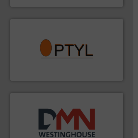
➜
aanspreekpunt voor uw vragen omtrent stof.
Meer info
van officiële mg/Nm³ tot QAL1 metingen: Optyl is het
Van Low Budget Stofmeting tot Broken Bag Detection,
Optyl BVBA
info ➜
mineralen-, energie en biomassa industrieën.
Meer
plastic-, (petro) chemische, farmaceutische,