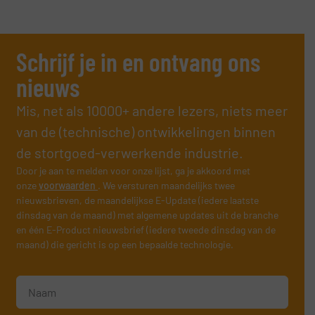
Schrijf je in en ontvang ons
nieuws
Mis, net als 10000+ andere lezers, niets meer
van de (technische) ontwikkelingen binnen
de stortgoed-verwerkende industrie.
Door je aan te melden voor onze lijst, ga je akkoord met
onze
voorwaarden
. We versturen maandelijks twee
nieuwsbrieven, de maandelijkse E-Update (iedere laatste
dinsdag van de maand) met algemene updates uit de branche
en één E-Product nieuwsbrief (iedere tweede dinsdag van de
maand) die gericht is op een bepaalde technologie.