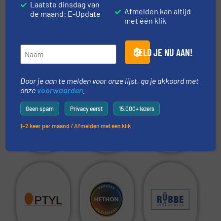
Laatste dinsdag van
TOON MEER
Afmelden kan altijd
de maand: E-Update
met één klik
MELD JE NU AAN!
Aanbevolen leveranciers:
Door je aan te melden voor onze lijst, ga je akkoord met
onze
voorwaarden
.
Geen spam
Privacy eerst
15.000+ lezers
1–2 keer per maand / Afmelden met één klik