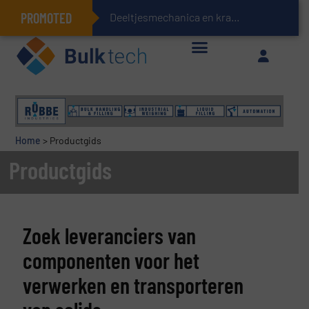
PROMOTED
Deeltjesmechanica en krachtnetwerken in stortgoederen
Geïntegreerde doserings- en weegsystemen: Efficiëntie, kwaliteit en duurzaamheid in één oogopslag
Home
>
Productgids
Productgids
Zoek leveranciers van
componenten voor het
verwerken en transporteren