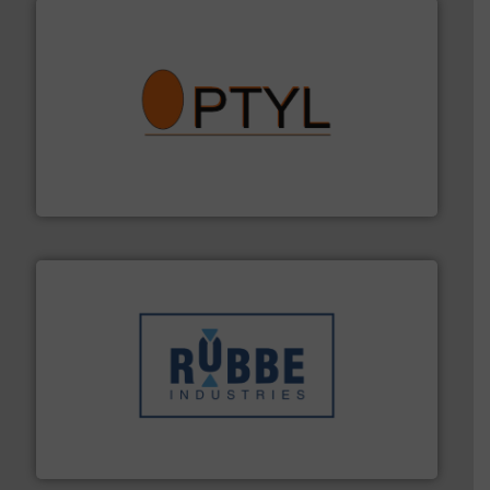
➜
aanspreekpunt voor uw vragen omtrent stof.
Meer info
van officiële mg/Nm³ tot QAL1 metingen: Optyl is het
Van Low Budget Stofmeting tot Broken Bag Detection,
Optyl BVBA
➜
in verschillende sectoren hebben geholpen.
Meer info
weeg-, verpakking- en transportprocessen die klanten
Sinds 1845 is Robbe Industries nv gespecialiseerd in
Robbe Industries nv