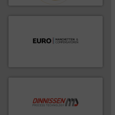
verbindingen en luchttechniek.
Meer info ➜
dertig jaar actief op het gebied van flexibele
Euro Manchetten & Compensatoren is al meer dan
Euro-Manchetten & Compensatoren BV
by the best”.
Meer info ➜
procestechnologie en stortgoedtechnologie. “
Trusted