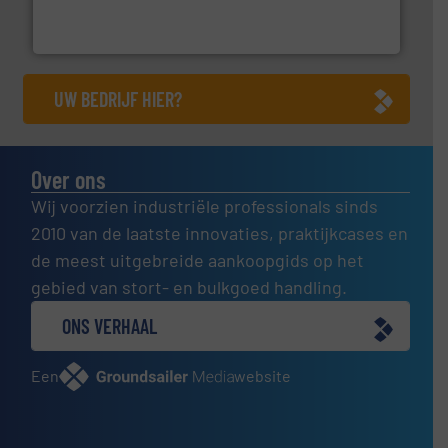
Wereldwijd opererend specialist in innovatieve
Dinnissen BV
UW BEDRIJF HIER?
Over ons
Wij voorzien industriële professionals sinds
2010 van de laatste innovaties, praktijkcases en
de meest uitgebreide aankoopgids op het
gebied van stort- en bulkgoed handling.
ONS VERHAAL
Een
website