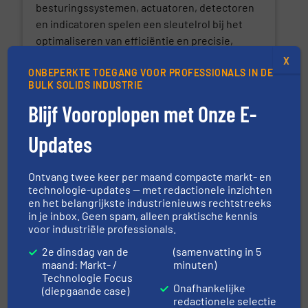
besturingssystemen, actuatoren, detectoren
en indicatoren spelen een sleutelrol bij het
optimaliseren van efficiëntie en precisie,
waardoor geavanceerde processen en
X
nauwkeurige kwaliteitscontrole mogelijk zijn.
ONBEPERKTE TOEGANG VOOR PROFESSIONALS IN DE
BULK SOLIDS INDUSTRIE
Producten
Blijf Vooroplopen met Onze E-
Schakelaars
Updates
Regelsystemen
Ontvang twee keer per maand compacte markt- en
Besturingssystemen
technologie-updates — met redactionele inzichten
en het belangrijkste industrienieuws rechtstreeks
in je inbox. Geen spam, alleen praktische kennis
Actuatoren
voor industriële professionals.
Detectoren
2e dinsdag van de
(samenvatting in 5
maand: Markt- /
minuten)
Technologie Focus
Indicatoren
Onafhankelijke
(diepgaande case)
redactionele selectie