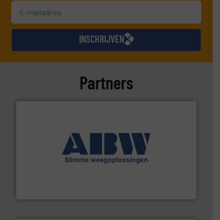
INSCHRIJVEN
Partners
geautomatiseerde weegoplossingen.
Meer info ➜
aan weegapparatuur en -componenten diverse
AB Weegtechniek (ABW) biedt naast een breed scala
AB Weegtechniek