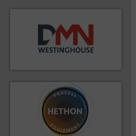
info ➜
mineralen-, energie en biomassa industrieën.
Meer
plastic-, (petro) chemische, farmaceutische,
Maatwerk in componenten voor de voedings-, dairy,
DMN-WESTINGHOUSE
materialen.
Meer info ➜
vloeistofdosering, met name bij lastig te verwerken
HETHON is wereldwijd specialist in poeder- en
Hethon Nederland BV