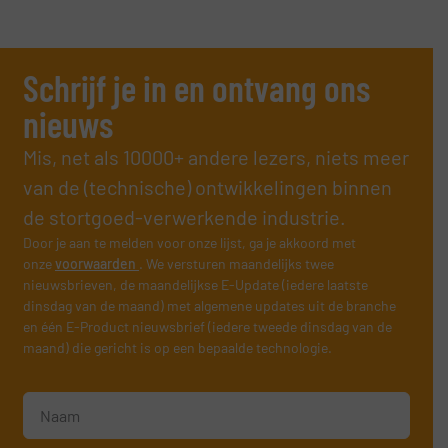
Schrijf je in en ontvang ons
nieuws
Mis, net als 10000+ andere lezers, niets meer
van de (technische) ontwikkelingen binnen
de stortgoed-verwerkende industrie.
Door je aan te melden voor onze lijst, ga je akkoord met
onze
voorwaarden
. We versturen maandelijks twee
nieuwsbrieven, de maandelijkse E-Update (iedere laatste
dinsdag van de maand) met algemene updates uit de branche
en één E-Product nieuwsbrief (iedere tweede dinsdag van de
maand) die gericht is op een bepaalde technologie.