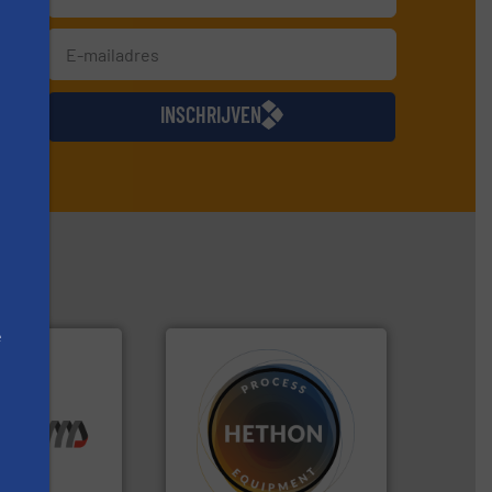
jkse
INSCHRIJVEN
e
he best”.
Meer
materialen.
Meer info ➜
chnologie.
name bij lastig te verwerken
ologie en
vloeistofdosering, met
n innovatieve
specialist in poeder- en