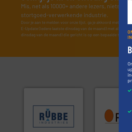
Mis, net als 10000+ andere lezers, niets me
stortgoed-verwerkende industrie.
Door je aan te melden voor onze lijst, ga je akkoord met onze
v
E-Update (iedere laatste dinsdag van de maand) met algemene
O
dinsdag van de maand) die gericht is op een bepaalde technol
I
B
O
up
in
pr
Meer info ➜
sectoren hebben geholpen.
info ➜
klanten in verschillende
vragen omtrent st
transportprocessen die
aanspreekpunt vo
verpakking- en
QAL1 metingen: Op
gespecialiseerd in weeg-,
van officiële mg/
Industries nv
tot Broken Bag De