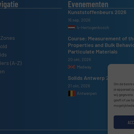
vigatie
Evenementen
Kunststoffenbeurs 2026
16 sep, 2026
’s-Hertogenbosch
 Zones
Course: Measurement of th
Properties and Bulk Behavi
old
Particulate Materials
ids
20 okt, 2026
ers (A-Z)
Medway
en
Solids Antwerp 2026
Om de beste e
21 okt, 2026
je apparaat o
Antwerpen
wij gegevens 
geeft of uw t
mogelijkhede
ACC