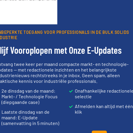
er van de (technische) ontwikkelingen binnen de
oorwaarden
. We versturen maandelijks twee nieuwsbrieven, de maandeli
 updates uit de branche en één E-Product nieuwsbrief (iedere tweede
NBEPERKTE TOEGANG VOOR PROFESSIONALS IN DE BULK SOLIDS
ogie.
NDUSTRIE
lijf Vooroplopen met Onze E-Updates
ntvang twee keer per maand compacte markt- en technologie-
dates — met redactionele inzichten en het belangrijkste
Partners
dustrienieuws rechtstreeks in je inbox. Geen spam, alleen
aktische kennis voor industriële professionals.
2e dinsdag van de maand:
Onafhankelijke redactionel
Markt- / Technologie Focus
selectie
(diepgaande case)
Afmelden kan altijd met één
Meer info ➜
Laatste dinsdag van de
klik
of.
Meer
biomassa industrieën.
info ➜
maand: E-Update
or uw
mineralen-, energie en
“
Trusted by t
tyl is het
farmaceutische,
stortgoedte
(samenvatting in 5 minuten)
Nm³ tot
plastic-, (petro) chemische,
procestechn
tection,
voor de voedings-, dairy,
specialist i