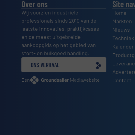
Over ons
Site na
Wij voorzien industriële
Home
professionals sinds 2010 van de
Markten
laatste innovaties, praktijkcases
Nieuws
en de meest uitgebreide
Techniek
aankoopgids op het gebied van
Kalender 
stort- en bulkgoed handling.
Productg
Leveranci
ONS VERHAAL
Adverter
Een
website
Contact