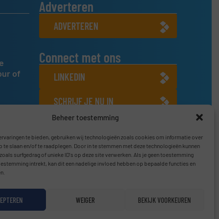
Adverteren
ADVERTEREN
Connect met ons
e
our of
LINKEDIN
SCHRIJF JE NU IN
Beheer toestemming
rvaringen te bieden, gebruiken wij technologieën zoals cookies om informatie over
p te slaan en/of te raadplegen. Door in te stemmen met deze technologieën kunnen
zoals surfgedrag of unieke ID's op deze site verwerken. Als je geen toestemming
oestemming intrekt, kan dit een nadelige invloed hebben op bepaalde functies en
n.
EPTEREN
WEIGER
BEKIJK VOORKEUREN