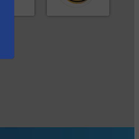
opererend
HETHON is wereldwijd
Hethon Nederland BV