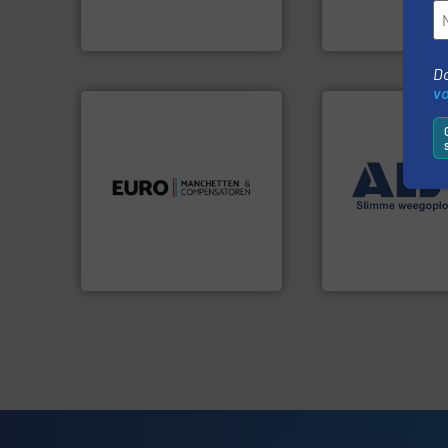
Sinds 1845 is Robbe
Van Low Budget S
Robbe Industries nv
Optyl BVBA
Do
v
luchttechniek.
Meer info ➜
➜
verbindingen en
weegoplossingen
gebied van flexibele
geautomatiseerd
dan dertig jaar actief op het
componenten div
Compensatoren is al meer
aan weegapparatu
Euro Manchetten &
biedt naast een b
AB Weegtechniek
Compensatoren BV
Euro-Manchetten &
AB Weegtechniek