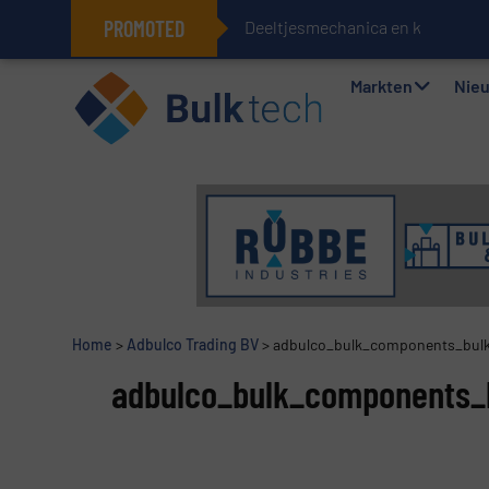
PROMOTED
Deeltjesmechanica en krachtne
Geïntegreerde doserings- en wee
Markten
Nie
Home
>
Adbulco Trading BV
>
adbulco_bulk_components_bul
adbulco_bulk_components_