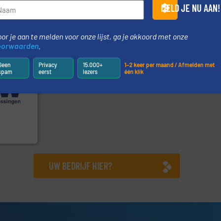
tofmeting
Maatwerk in componenten
Wereldwijd 
MELD JE NU AAN!
DMN-WESTINGHOUSE
Dinnissen BV
or je aan te melden voor onze lijst, ga je akkoord met onze
oorwaarden
.
Geen
Privacy
15.000+
1–2 keer per maand / Afmelden met
spam
eerst
lezers
één klik
.
Meer info
e
erse
ur en -
reed scala
 (ABW)
UW BEDRIJF HIER?