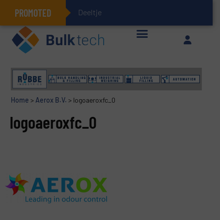
PROMOTED
Deeltjesmechanic
Geïntegreerde doserings- en weegsystemen: Efficiëntie, kwaliteit en duurzaamheid in één oogopslag
Home
>
Aerox B.V.
>
logoaeroxfc_0
logoaeroxfc_0