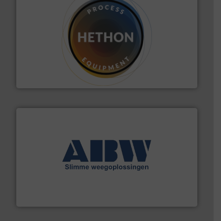
materialen.
Meer info ➜
vloeistofdosering, met name bij lastig te verwerken
HETHON is wereldwijd specialist in poeder- en
Hethon Nederland BV
geautomatiseerde weegoplossingen.
Meer info ➜
aan weegapparatuur en -componenten diverse
AB Weegtechniek (ABW) biedt naast een breed scala
AB Weegtechniek