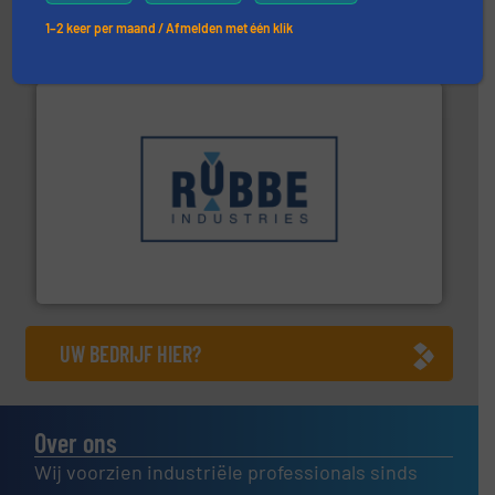
Dinnissen BV
1–2 keer per maand / Afmelden met één klik
➜
in verschillende sectoren hebben geholpen.
Meer info
weeg-, verpakking- en transportprocessen die klanten
Sinds 1845 is Robbe Industries nv gespecialiseerd in
Robbe Industries nv
UW BEDRIJF HIER?
Over ons
Wij voorzien industriële professionals sinds