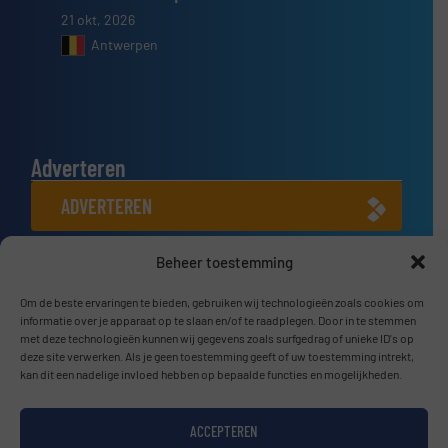
21 okt, 2026
Antwerpen
Adverteren
ADVERTEREN
Beheer toestemming
Connect met ons
LINKEDIN
Om de beste ervaringen te bieden, gebruiken wij technologieën zoals cookies om
informatie over je apparaat op te slaan en/of te raadplegen. Door in te stemmen
met deze technologieën kunnen wij gegevens zoals surfgedrag of unieke ID's op
SCHRIJF JE NU IN
deze site verwerken. Als je geen toestemming geeft of uw toestemming intrekt,
kan dit een nadelige invloed hebben op bepaalde functies en mogelijkheden.
ACCEPTEREN