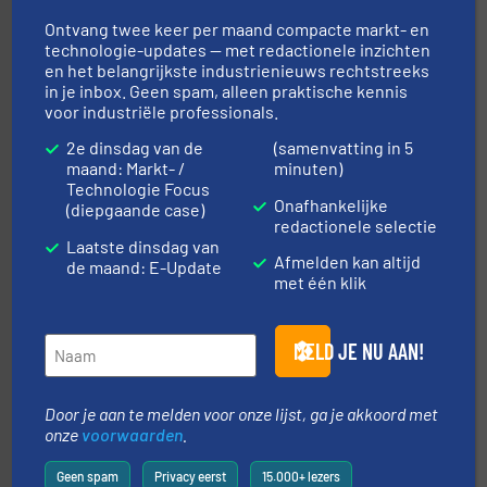
Ontvang twee keer per maand compacte markt- en
technologie-updates — met redactionele inzichten
en het belangrijkste industrienieuws rechtstreeks
in je inbox. Geen spam, alleen praktische kennis
voor industriële professionals.
2e dinsdag van de
(samenvatting in 5
maand: Markt- /
minuten)
➜
aanspreekpunt voor uw vragen omtrent stof.
Meer info
Technologie Focus
van officiële mg/Nm³ tot QAL1 metingen: Optyl is het
Onafhankelijke
(diepgaande case)
Van Low Budget Stofmeting tot Broken Bag Detection,
redactionele selectie
Optyl BVBA
Laatste dinsdag van
Afmelden kan altijd
de maand: E-Update
met één klik
MELD JE NU AAN!
Door je aan te melden voor onze lijst, ga je akkoord met
onze
voorwaarden
.
by the best”.
Meer info ➜
procestechnologie en stortgoedtechnologie. “
Trusted
Wereldwijd opererend specialist in innovatieve
Geen spam
Privacy eerst
15.000+ lezers