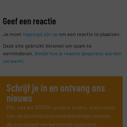
Geef een reactie
Je moet
ingelogd zijn op
om een reactie te plaatsen.
Deze site gebruikt Akismet om spam te
verminderen.
Bekijk hoe je reactie gegevens worden
verwerkt
.
Schrijf je in en ontvang ons
nieuws
Mis, net als 10000+ andere lezers, niets meer
van de (technische) ontwikkelingen binnen
de stortgoed-verwerkende industrie.