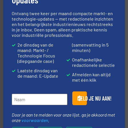
Sinds 1845 is Robbe Industries nv gespecialiseerd in
Robbe Industries nv
Ontvang twee keer per maand compacte markt- en
technologie-updates — met redactionele inzichten
en het belangrijkste industrienieuws rechtstreeks
in je inbox. Geen spam, alleen praktische kennis
voor industriële professionals.
2e dinsdag van de
(samenvatting in 5
maand: Markt- /
minuten)
Technologie Focus
➜
Onafhankelijke
aanspreekpunt voor uw vragen omtrent stof.
Meer info
(diepgaande case)
van officiële mg/Nm³ tot QAL1 metingen: Optyl is het
redactionele selectie
Van Low Budget Stofmeting tot Broken Bag Detection,
Laatste dinsdag van
Afmelden kan altijd
Optyl BVBA
de maand: E-Update
met één klik
MELD JE NU AAN!
Door je aan te melden voor onze lijst, ga je akkoord met
onze
voorwaarden
.