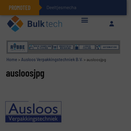
PROMOTED
Deeltjesmechanica en kr
Geïntegreerde doserings- en weegsystemen: Efficiëntie, kwaliteit en duurzaamheid in één oogopslag
Home
>
Ausloos Verpakkingstechniek B.V.
>
ausloosjpg
ausloosjpg