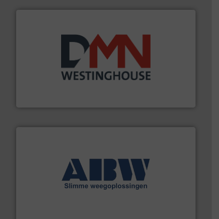
info ➜
mineralen-, energie en biomassa industrieën.
Meer
plastic-, (petro) chemische, farmaceutische,
Maatwerk in componenten voor de voedings-, dairy,
DMN-WESTINGHOUSE
geautomatiseerde weegoplossingen.
Meer info ➜
aan weegapparatuur en -componenten diverse
AB Weegtechniek (ABW) biedt naast een breed scala
AB Weegtechniek