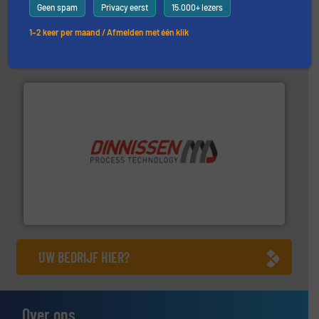
materialen.
Meer info ➜
Geen spam
Privacy eerst
15.000+ lezers
vloeistofdosering, met name bij lastig te verwerken
HETHON is wereldwijd specialist in poeder- en
1–2 keer per maand / Afmelden met één klik
Hethon Nederland BV
by the best”.
Meer info ➜
procestechnologie en stortgoedtechnologie. “
Trusted
Wereldwijd opererend specialist in innovatieve
Dinnissen BV
UW BEDRIJF HIER?
Over ons