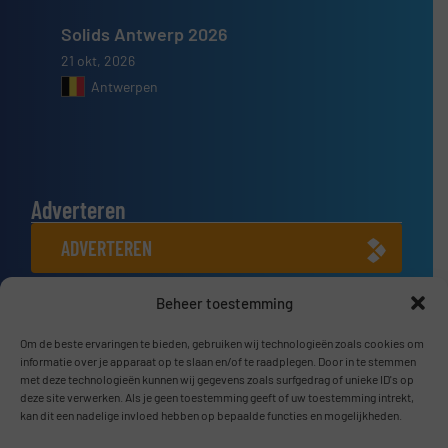
Solids Antwerp 2026
21 okt, 2026
Antwerpen
Adverteren
ADVERTEREN
Beheer toestemming
Connect met ons
LINKEDIN
Om de beste ervaringen te bieden, gebruiken wij technologieën zoals cookies om
informatie over je apparaat op te slaan en/of te raadplegen. Door in te stemmen
met deze technologieën kunnen wij gegevens zoals surfgedrag of unieke ID's op
SCHRIJF JE NU IN
deze site verwerken. Als je geen toestemming geeft of uw toestemming intrekt,
kan dit een nadelige invloed hebben op bepaalde functies en mogelijkheden.