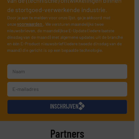
van de (technische) ontwikkelingen binnen
de stortgoed-verwerkende industrie.
Door je aan te melden voor onze lijst, ga je akkoord met
onze
voorwaarden
. We versturen maandelijks twee
nieuwsbrieven, de maandelijkse E-Update (iedere laatste
dinsdag van de maand) met algemene updates uit de branche
en één E-Product nieuwsbrief (iedere tweede dinsdag van de
maand) die gericht is op een bepaalde technologie.
INSCHRIJVEN
Partners