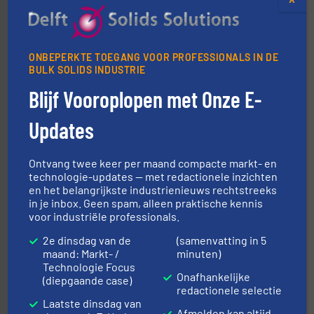
materialen.
Meer info ➜
vloeistofdosering, met name bij lastig te verwerken
HETHON is wereldwijd specialist in poeder- en
ONBEPERKTE TOEGANG VOOR PROFESSIONALS IN DE
Hethon Nederland BV
BULK SOLIDS INDUSTRIE
Blijf Vooroplopen met Onze E-
Updates
Ontvang twee keer per maand compacte markt- en
technologie-updates — met redactionele inzichten
➜
en het belangrijkste industrienieuws rechtstreeks
aanspreekpunt voor uw vragen omtrent stof.
Meer info
in je inbox. Geen spam, alleen praktische kennis
van officiële mg/Nm³ tot QAL1 metingen: Optyl is het
voor industriële professionals.
Van Low Budget Stofmeting tot Broken Bag Detection,
Optyl BVBA
2e dinsdag van de
(samenvatting in 5
maand: Markt- /
minuten)
Technologie Focus
Onafhankelijke
(diepgaande case)
redactionele selectie
Laatste dinsdag van
Afmelden kan altijd