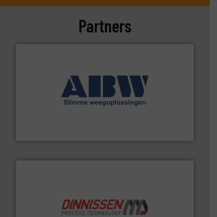
Partners
geautomatiseerde weegoplossingen.
Meer info ➜
aan weegapparatuur en -componenten diverse
AB Weegtechniek (ABW) biedt naast een breed scala
AB Weegtechniek