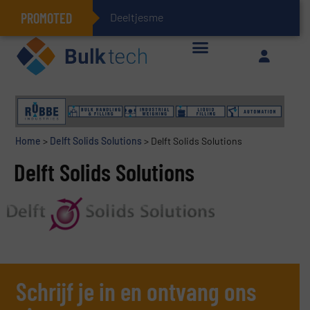
PROMOTED
Deeltjesmechanica
Geïntegreerde doserings- en weegsystemen: Efficiëntie, kwaliteit en duurzaamheid in één oogopslag
Home
>
Delft Solids Solutions
>
Delft Solids Solutions
Delft Solids Solutions
Schrijf je in en ontvang ons