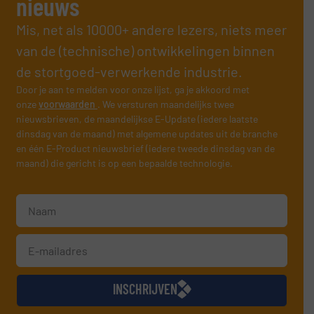
nieuws
Mis, net als 10000+ andere lezers, niets meer
van de (technische) ontwikkelingen binnen
de stortgoed-verwerkende industrie.
Door je aan te melden voor onze lijst, ga je akkoord met
onze
voorwaarden
. We versturen maandelijks twee
nieuwsbrieven, de maandelijkse E-Update (iedere laatste
dinsdag van de maand) met algemene updates uit de branche
en één E-Product nieuwsbrief (iedere tweede dinsdag van de
maand) die gericht is op een bepaalde technologie.
INSCHRIJVEN