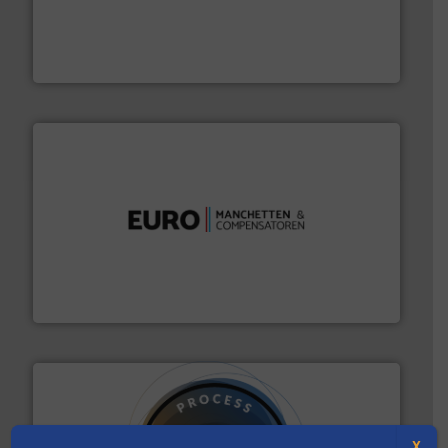
by the best”.
Meer info ➜
procestechnologie en stortgoedtechnologie. “
Trusted
Wereldwijd opererend specialist in innovatieve
Dinnissen BV
verbindingen en luchttechniek.
Meer info ➜
dertig jaar actief op het gebied van flexibele
Euro Manchetten & Compensatoren is al meer dan
Euro-Manchetten & Compensatoren BV
X