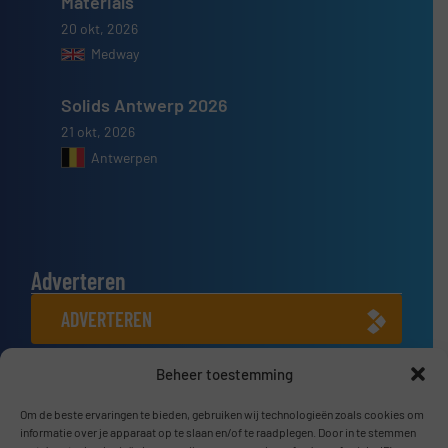
Materials
20 okt, 2026
Medway
Solids Antwerp 2026
21 okt, 2026
Antwerpen
Adverteren
ADVERTEREN
Beheer toestemming
Connect met ons
LINKEDIN
Om de beste ervaringen te bieden, gebruiken wij technologieën zoals cookies om
informatie over je apparaat op te slaan en/of te raadplegen. Door in te stemmen