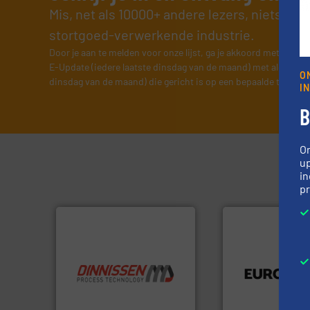
Mis, net als 10000+ andere lezers, niets me
stortgoed-verwerkende industrie.
Door je aan te melden voor onze lijst, ga je akkoord met onze
v
E-Update (iedere laatste dinsdag van de maand) met algemene
O
dinsdag van de maand) die gericht is op een bepaalde technol
I
B
O
up
in
pr
luchttechniek.
Me
verbindingen en
info ➜
gebied van flexibe
“
Trusted by the best”.
Meer
dan dertig jaar act
stortgoedtechnologie.
Compensatoren is
procestechnologie en
Euro Manchetten 
specialist in innovatieve