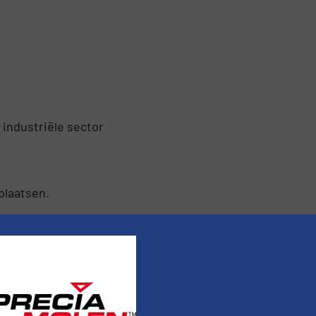
ndustriële sector
plaatsen.
rminderen.
Bekijk hoe je reactie gegevens worden verwe
nieuws