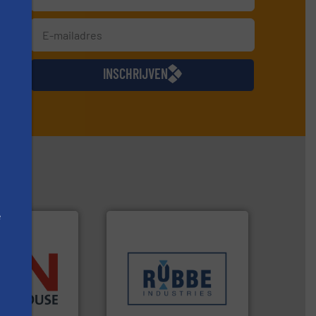
jkse
INSCHRIJVEN
e
Meer info ➜
sectoren hebben geholpen.
dustrieën.
klanten in verschillende
energie en
transportprocessen die
che,
verpakking- en
etro) chemische,
gespecialiseerd in weeg-,
ings-, dairy,
Industries nv