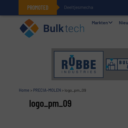
PROMOTED
Deeltjesmechanica en krach
Geïntegreerde doserings- en wee
Markten
Nie
Home
>
PRECIA-MOLEN
>
logo_pm_09
logo_pm_09