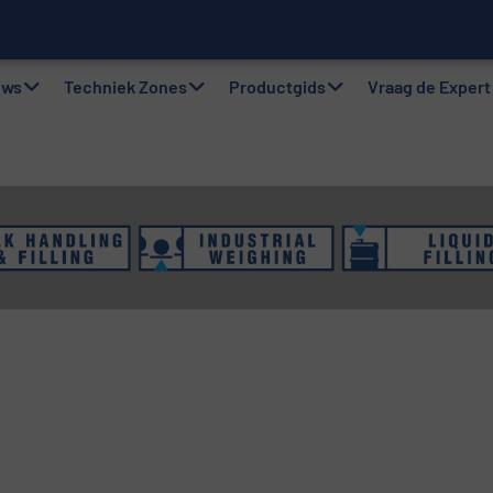
gsystemen: Efficiëntie, kwaliteit en duurzaamheid in één oogops
uws
Techniek Zones
Productgids
Vraag de Expert