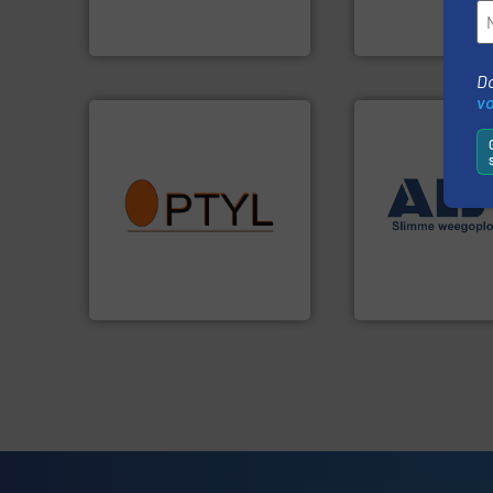
Wereldwijd opererend
Compensatoren BV
Dinnissen BV
Euro-Manchetten &
Do
v
info ➜
➜
vragen omtrent stof.
Meer
weegoplossingen
aanspreekpunt voor uw
geautomatiseerd
QAL1 metingen: Optyl is het
componenten div
van officiële mg/Nm³ tot
aan weegapparatu
tot Broken Bag Detection,
biedt naast een b
Van Low Budget Stofmeting
AB Weegtechniek
Optyl BVBA
AB Weegtechniek