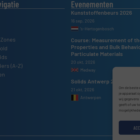
vigatie
Evenementen
Kunststoffenbeurs 2026
16 sep, 2026
’s-Hertogenbosch
 Zones
Course: Measurement of th
Properties and Bulk Behavi
old
Particulate Materials
ids
20 okt, 2026
ers (A-Z)
Medway
en
Solids Antwerp 2026
Om de beste e
21 okt, 2026
je apparaat o
Antwerpen
wij gegevens 
geeft of uw t
mogelijkhede
ACC