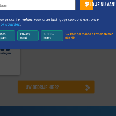
HETHON is wereldwijd
Maatwerk i
MELD JE NU AAN!
Hethon Nederland BV
DMN-WESTING
or je aan te melden voor onze lijst, ga je akkoord met onze
oorwaarden
.
Geen
Privacy
15.000+
1–2 keer per maand / Afmelden met
spam
eerst
lezers
één klik
.
Meer info
e
erse
ur en -
reed scala
 (ABW)
UW BEDRIJF HIER?