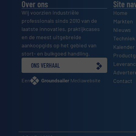
Over ons
Site na
Wij voorzien industriële
Home
professionals sinds 2010 van de
Markten
laatste innovaties, praktijkcases
Nieuws
en de meest uitgebreide
Techniek
aankoopgids op het gebied van
Kalender 
stort- en bulkgoed handling.
Productg
Leveranci
ONS VERHAAL
Adverter
Een
website
Contact