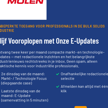
er van de (technische) ontwikkelingen binnen de
oorwaarden
. We versturen maandelijks twee nieuwsbrieven, de maandeli
 updates uit de branche en één E-Product nieuwsbrief (iedere tweede
NBEPERKTE TOEGANG VOOR PROFESSIONALS IN DE BULK SOLIDS
ogie.
NDUSTRIE
lijf Vooroplopen met Onze E-Updates
ntvang twee keer per maand compacte markt- en technologie-
dates — met redactionele inzichten en het belangrijkste
Partners
dustrienieuws rechtstreeks in je inbox. Geen spam, alleen
aktische kennis voor industriële professionals.
2e dinsdag van de maand:
Onafhankelijke redactionel
Markt- / Technologie Focus
selectie
(diepgaande case)
Afmelden kan altijd met één
er info ➜
Meer info ➜
Laatste dinsdag van de
klik
biomassa in
le
maand: E-Update
materialen.
Meer info ➜
mineralen-, 
ief op het
name bij lastig te verwerken
farmaceutis
(samenvatting in 5 minuten)
 al meer
vloeistofdosering, met
plastic-, (p
&
specialist in poeder- en
voor de voed