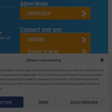
Adverteren
ADVERTEREN
Connect met ons
e
our of
LINKEDIN
SCHRIJF JE NU IN
Beheer toestemming
rvaringen te bieden, gebruiken wij technologieën zoals cookies om informatie over
p te slaan en/of te raadplegen. Door in te stemmen met deze technologieën kunnen
zoals surfgedrag of unieke ID's op deze site verwerken. Als je geen toestemming
oestemming intrekt, kan dit een nadelige invloed hebben op bepaalde functies en
n.
EPTEREN
WEIGER
BEKIJK VOORKEUREN