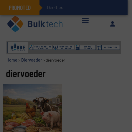
PROMOTED
Deeltjesmechanic
Geïntegreerde doserings- en weegsystemen: Efficiëntie, kwaliteit en duurzaamheid in één oogopslag
Home
>
Diervoeder
>
diervoeder
diervoeder