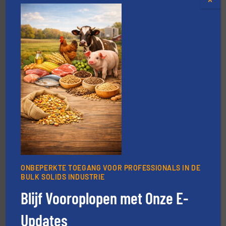
materialen.
Meer info ➜
vloeistofdosering, met name bij lastig te verwerken
HETHON is wereldwijd specialist in poeder- en
Hethon Nederland BV
info ➜
mineralen-, energie en biomassa industrieën.
Meer
plastic-, (petro) chemische, farmaceutische,
Maatwerk in componenten voor de voedings-, dairy,
ONBEPERKTE TOEGANG VOOR PROFESSIONALS IN DE
DMN-WESTINGHOUSE
BULK SOLIDS INDUSTRIE
Blijf Vooroplopen met Onze E-
Updates