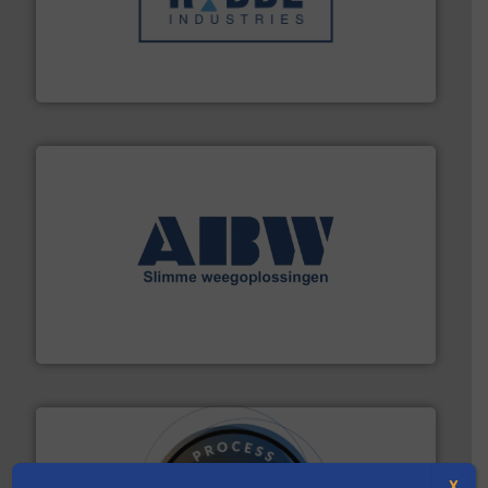
➜
in verschillende sectoren hebben geholpen.
Meer info
weeg-, verpakking- en transportprocessen die klanten
Sinds 1845 is Robbe Industries nv gespecialiseerd in
Robbe Industries nv
geautomatiseerde weegoplossingen.
Meer info ➜
aan weegapparatuur en -componenten diverse
AB Weegtechniek (ABW) biedt naast een breed scala
AB Weegtechniek
X