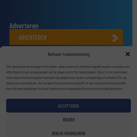
Adverteren
ADVERTEREN
Beheer toestemming
Connect met ons
LINKEDIN
Om de beste ervaringen te bieden, gebruiken wij technologieën zoals cookies om
informatie over je apparaat op te slaan en/of te raadplegen. Door in te stemmen
met deze technologieën kunnen wij gegevens zoals surfgedrag of unieke ID's op
SCHRIJF JE NU IN
deze site verwerken. Als je geen toestemming geeft of uw toestemming intrekt,
kan dit een nadelige invloed hebben op bepaalde functies en mogelijkheden.
ACCEPTEREN
© BulkTech2026
WEIGER
Privacy beleid & Algemene Voorwaarden
|
Disclaimer
BEKIJK VOORKEUREN