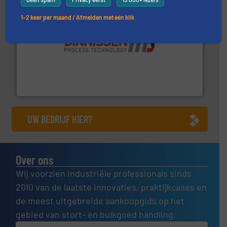
1–2 keer per maand / Afmelden met één klik
by the best”.
Meer info ➜
procestechnologie en stortgoedtechnologie. “
Trusted
Wereldwijd opererend specialist in innovatieve
Dinnissen BV
UW BEDRIJF HIER?
Over ons
Wij voorzien industriële professionals sinds
2010 van de laatste innovaties, praktijkcases en
de meest uitgebreide aankoopgids op het
gebied van stort- en bulkgoed handling.