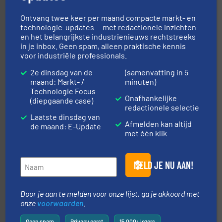
Ontvang twee keer per maand compacte markt- en
technologie-updates — met redactionele inzichten
en het belangrijkste industrienieuws rechtstreeks
verbindingen en luchttechniek.
Meer info ➜
in je inbox. Geen spam, alleen praktische kennis
dertig jaar actief op het gebied van flexibele
voor industriële professionals.
Euro Manchetten & Compensatoren is al meer dan
Euro-Manchetten & Compensatoren BV
2e dinsdag van de
(samenvatting in 5
maand: Markt- /
minuten)
Technologie Focus
Onafhankelijke
(diepgaande case)
redactionele selectie
Laatste dinsdag van
Afmelden kan altijd
de maand: E-Update
met één klik
➜
aanspreekpunt voor uw vragen omtrent stof.
Meer info
MELD JE NU AAN!
van officiële mg/Nm³ tot QAL1 metingen: Optyl is het
Van Low Budget Stofmeting tot Broken Bag Detection,
Optyl BVBA
Door je aan te melden voor onze lijst, ga je akkoord met
onze
voorwaarden
.
Geen spam
Privacy eerst
15.000+ lezers