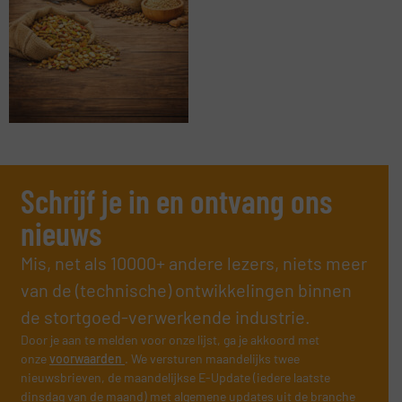
Schrijf je in en ontvang ons
nieuws
Mis, net als 10000+ andere lezers, niets meer
van de (technische) ontwikkelingen binnen
de stortgoed-verwerkende industrie.
Door je aan te melden voor onze lijst, ga je akkoord met
onze
voorwaarden
. We versturen maandelijks twee
nieuwsbrieven, de maandelijkse E-Update (iedere laatste
dinsdag van de maand) met algemene updates uit de branche