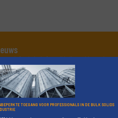
nieuws
er van de (technische) ontwikkelingen binnen de
oorwaarden
. We versturen maandelijks twee nieuwsbrieven, de maandeli
 updates uit de branche en één E-Product nieuwsbrief (iedere tweede
ogie.
NBEPERKTE TOEGANG VOOR PROFESSIONALS IN DE BULK SOLIDS
NDUSTRIE