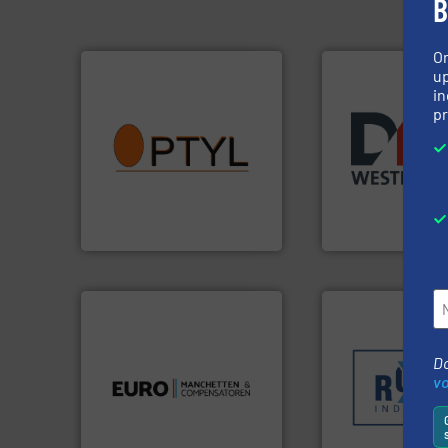
B
O
up
in
pr
info ➜
Meer info ➜
vragen omtrent stof.
Meer
biomassa industr
aanspreekpunt voor uw
mineralen-, energ
QAL1 metingen: Optyl is het
farmaceutische,
van officiële mg/Nm³ tot
plastic-, (petro) 
tot Broken Bag Detection,
voor de voedings-,
Van Low Budget Stofmeting
Maatwerk in com
Optyl BVBA
DMN-WESTINGHOUSE
Meer info ➜
luchttechniek.
Meer info ➜
sectoren hebben 
Do
verbindingen en
klanten in verschi
v
gebied van flexibele
transportprocess
dan dertig jaar actief op het
verpakking- en
Compensatoren is al meer
gespecialiseerd i
Euro Manchetten &
Industries nv
Sinds 1845 is Rob