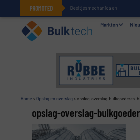
PROMOTED
Deeltjesmechanica en krachtne
Geïntegreerde doserings- en wee
Markten
Nie
Home
>
Opslag en overslag
>
opslag-overslag-bulkgoederen-b
opslag-overslag-bulkgoede