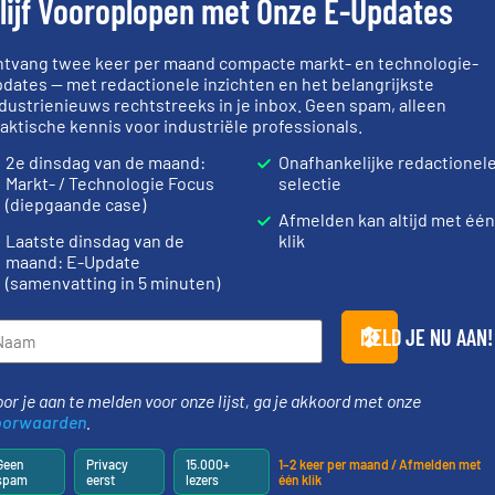
lijf Vooroplopen met Onze E-Updates
Partners
ntvang twee keer per maand compacte markt- en technologie-
dates — met redactionele inzichten en het belangrijkste
dustrienieuws rechtstreeks in je inbox. Geen spam, alleen
aktische kennis voor industriële professionals.
➜
ieën.
info ➜
weegoploss
2e dinsdag van de maand:
Onafhankelijke redactionel
ie en
“
Trusted by the best”.
Meer
geautomati
stortgoedtechnologie.
componente
Markt- / Technologie Focus
selectie
chemische,
procestechnologie en
aan weegapp
(diepgaande case)
 dairy,
specialist in innovatieve
biedt naast 
Afmelden kan altijd met één
ponenten
Wereldwijd opererend
AB Weegtec
Laatste dinsdag van de
klik
Dinnissen BV
AB Weegtechni
maand: E-Update
(samenvatting in 5 minuten)
MELD JE NU AAN!
geholpen.
or je aan te melden voor onze lijst, ga je akkoord met onze
llende
oorwaarden
.
en die
n weeg-,
Geen
Privacy
15.000+
1–2 keer per maand / Afmelden met
spam
eerst
lezers
één klik
be