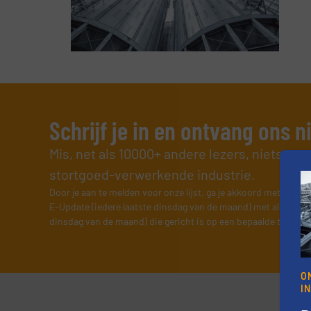
Schrijf je in en ontvang ons 
Mis, net als 10000+ andere lezers, niets me
stortgoed-verwerkende industrie.
Door je aan te melden voor onze lijst, ga je akkoord met onze
v
E-Update (iedere laatste dinsdag van de maand) met algemene
dinsdag van de maand) die gericht is op een bepaalde technol
O
I