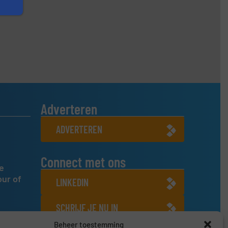
Adverteren
ADVERTEREN
Connect met ons
e
our of
LINKEDIN
SCHRIJF JE NU IN
Beheer toestemming