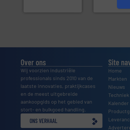
Compensatoren BV
Euro-Manchetten &
Robbe Industries nv
Over ons
Site na
Wij voorzien industriële
Home
professionals sinds 2010 van de
Markten
laatste innovaties, praktijkcases
Nieuws
en de meest uitgebreide
Techniek
aankoopgids op het gebied van
Kalender 
stort- en bulkgoed handling.
Productg
Leveranci
ONS VERHAAL
Adverter