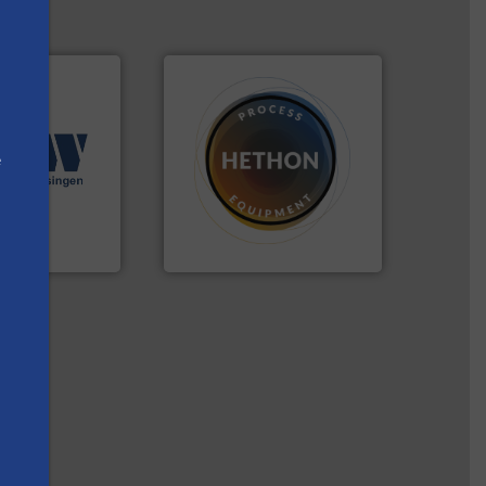
ingen.
Meer info
e
seerde
materialen.
Meer info ➜
n diverse
name bij lastig te verwerken
aratuur en -
vloeistofdosering, met
een breed scala
specialist in poeder- en
hniek (ABW)
HETHON is wereldwijd
ek
Hethon Nederland BV