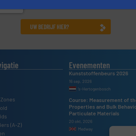
UW BEDRIJF HIER?
vigatie
Evenementen
Kunststoffenbeurs 2026
16 sep, 2026
’s-Hertogenbosch
 Zones
Course: Measurement of th
Properties and Bulk Behavi
old
Particulate Materials
ids
20 okt, 2026
ers (A-Z)
Medway
en